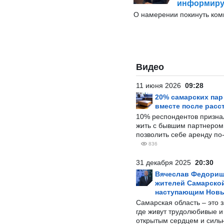
информиру
О намерении покинуть ко
Видео
11 июня 2026
09:28
20% самарских па
вместе после расс
10% респондентов призна
жить с бывшим партнером и
позволить себе аренду по
836
31 декабря 2025
20:30
Вячеслав Федорищ
жителей Самарской
наступающим Нов
Самарская область – это 
где живут трудолюбивые и
открытым сердцем и силь