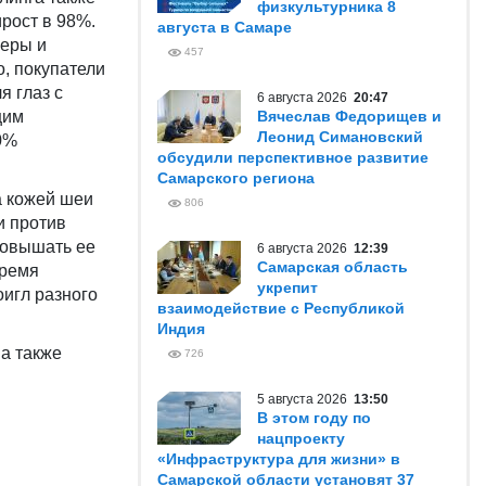
физкультурника 8
рост в 98%.
августа в Самаре
леры и
457
о, покупатели
я глаз с
6 августа 2026
20:47
щим
Вячеслав Федорищев и
Леонид Симановский
0%
обсудили перспективное развитие
Самарского региона
а кожей шеи
806
и против
повышать ее
6 августа 2026
12:39
Самарская область
время
укрепит
игл разного
взаимодействие с Республикой
Индия
а также
726
5 августа 2026
13:50
В этом году по
нацпроекту
«Инфраструктура для жизни» в
Самарской области установят 37