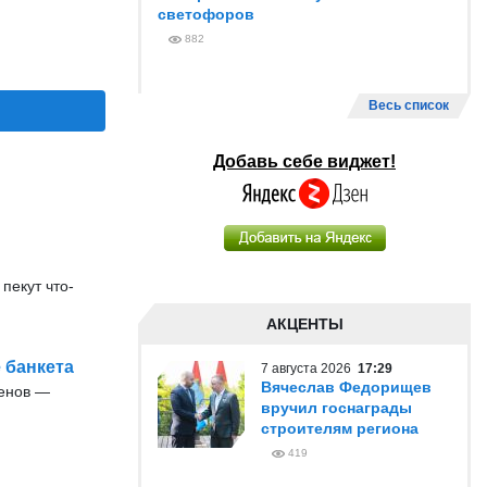
светофоров
882
Весь список
Добавь себе виджет!
пекут что-
АКЦЕНТЫ
 банкета
7 августа 2026
17:29
Вячеслав Федорищев
енов —
вручил госнаграды
строителям региона
419