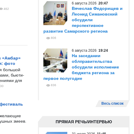
6 августа 2026
20:47
Вячеслав Федорищев и
462
Леонид Симановский
обсудили
перспективное
развитие Самарского региона
806
6 августа 2026
19:24
На заседании
с «Амбар»
облправительства
я: фото
обсудили исполнение
ся большой
бюджета региона за
ами, бьюти-
первое полугодие
чениями для
836
30
Весь список
 фестиваль
е желающие
душных змеев.
ПРЯМАЯ РЕЧЬ/ИНТЕРВЬЮ