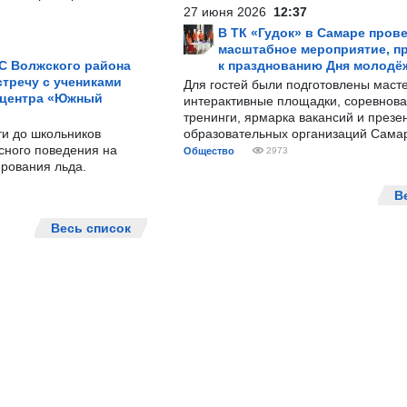
27 июня 2026
12:37
В ТК «Гудок» в Самаре пров
масштабное мероприятие, п
С Волжского района
к празднованию Дня молодё
тречу с учениками
Для гостей были подготовлены масте
 центра «Южный
интерактивные площадки, соревнова
тренинги, ярмарка вакансий и презе
ти до школьников
образовательных организаций Сама
сного поведения на
Общество
2973
рования льда.
В
Весь список