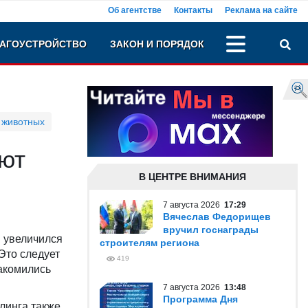
Об агентстве
Контакты
Реклама на сайте
АГОУСТРОЙСТВО
ЗАКОН И ПОРЯДОК
 животных
ют
В ЦЕНТРЕ ВНИМАНИЯ
7 августа 2026
17:29
Вячеслав Федорищев
вручил госнаграды
и увеличился
строителям региона
Это следует
419
накомились
7 августа 2026
13:48
Программа Дня
линга также