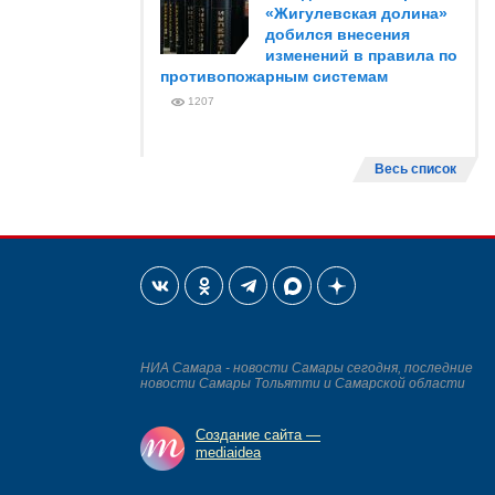
«Жигулевская долина»
добился внесения
изменений в правила по
противопожарным системам
1207
Весь список
НИА Самара - новости Самары сегодня, последние
новости Самары Тольятти и Самарской области
Создание сайта —
mediaidea