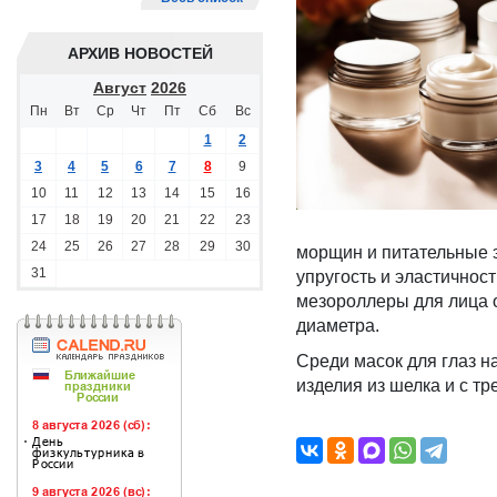
АРХИВ НОВОСТЕЙ
Август
2026
Пн
Вт
Ср
Чт
Пт
Сб
Вс
1
2
3
4
5
6
7
8
9
10
11
12
13
14
15
16
17
18
19
20
21
22
23
24
25
26
27
28
29
30
морщин и питательные э
31
упругость и эластичнос
мезороллеры для лица 
диаметра.
Среди масок для глаз н
изделия из шелка и с т