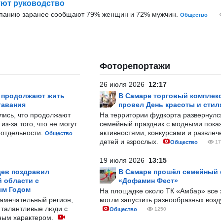
ют руководство
мпанию заранее сообщают 79% женщин и 72% мужчин.
Общество
Фоторепортажи
26 июля 2026
12:17
р продолжают жить
В Самаре торговый комплек
тавания
провел День красоты и стил
лись, что продолжают
На территории фудкорта развернул
з-за того, что не могут
семейный праздник с модными показ
-отдельности.
активностями, конкурсами и развле
Общество
детей и взрослых.
Общество
17
19 июля 2026
13:15
ев поздравил
В Самаре прошёл семейный
 области с
«Дофамин Фест»
ым Годом
На площадке около ТК «Амбар» вс
замечательный регион,
могли запустить разнообразных воз
 талантливые люди с
Общество
1250
ным характером.