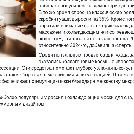
набирает популярность, демонстрируя при
В то же время спрос на классические рол
скребки гуаша выросли на 35%. Кроме тог
обратили внимание на категорию масок дл
массажем и охлаждающим или согреваю
эффектом, эти товары показали рост на 2
относительно 2024-го, добавили эксперты.
Среди популярных продуктов для ухода з
оказались коллагеновые кремы, сыворотк
ссенции. Эти средства помогают глубоко увлажнять кожу, 
ть, а также бороться с морщинами и пигментацией. В то же 
обеспечивают стимуляцию кожи благодаря множеству микро
аиболее популярны у россиян охлаждающие маски для сна, 
рехмерным дизайном.