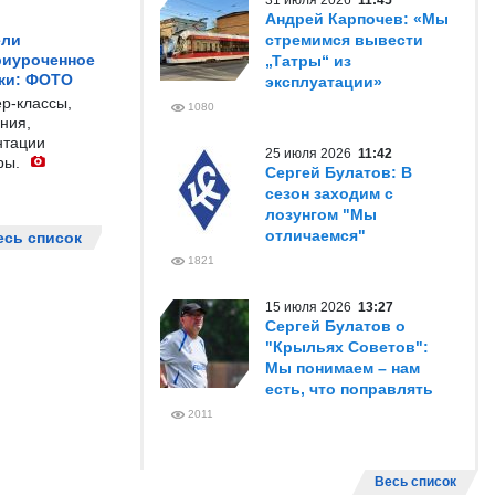
31 июля 2026
11:45
Андрей Карпочев: «Мы
ели
стремимся вывести
риуроченное
„Татры“ из
жи: ФОТО
эксплуатации»
р-классы,
1080
ния,
нтации
25 июля 2026
11:42
ры.
Сергей Булатов: В
сезон заходим с
лозунгом "Мы
отличаемся"
есь список
1821
15 июля 2026
13:27
Сергей Булатов о
"Крыльях Советов":
Мы понимаем – нам
есть, что поправлять
2011
Весь список