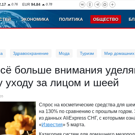
2.17
0.76
EUR
94.84
0.78
СТЕЙ
ЭКОНОМИКА
ПОЛИТИКА
ОБЩЕСТВО
БЛ
ра
Здравоохранение
Мода
Туризм
Мир домашних
всё больше внимания уделя
 уходу за лицом и шеей
05
Спрос на косметические средства для ше
на 130% по сравнению с прошлым годом. 
из данных AliExpress СНГ, с которыми оз
«
Известия
» 5 марта.
Категория систем для домашнего мезорол