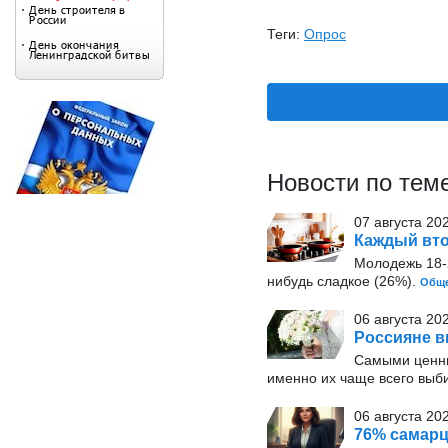
Теги:
Опрос
Новости по тем
07 августа 20
Каждый вто
Молодежь 18-2
нибудь сладкое (26%).
Обще
06 августа 20
Россияне в
Самыми ценн
именно их чаще всего выб
06 августа 202
76% самарц