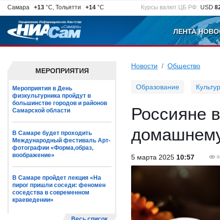
Самара
+13
°C, Тольятти
+14
°C
Курсы валют ЦБ РФ:
USD
8
ЛЕНТА НОВО
Новости
Общество
МЕРОПРИЯТИЯ
Образование
Культу
Мероприятия в День
физкультурника пройдут в
большинстве городов и районов
Россияне 
Самарской области
домашнему
В Самаре будет проходить
Международный фестиваль Арт-
фотографии «Форма,образ,
воображение»
5 марта 2025
10:57
9
В Самаре пройдет лекция «На
пирог пришли соседи: феномен
соседства в современном
краеведении»
Весь список