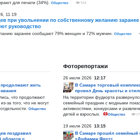
ирают для печати (34%).
Общество
524
6, 11:19
ев при увольнении по собственному желанию заранее
ют руководство
мпанию заранее сообщают 79% женщин и 72% мужчин.
Общество
Фоторепортажи
26 июля 2026
12:17
р продолжают жить
В Самаре торговый комплек
тавания
провел День красоты и стил
лись, что продолжают
На территории фудкорта развернул
з-за того, что не могут
семейный праздник с модными показ
-отдельности.
активностями, конкурсами и развле
Общество
детей и взрослых.
Общество
17
19 июля 2026
13:15
ев поздравил
В Самаре прошёл семейный
 области с
«Дофамин Фест»