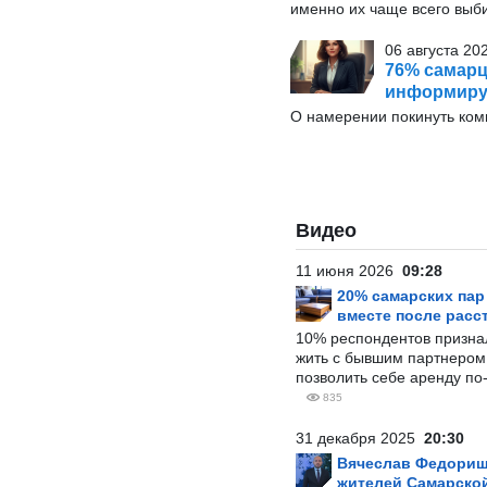
именно их чаще всего выб
06 августа 202
76% самарц
информиру
О намерении покинуть ко
Видео
11 июня 2026
09:28
20% самарских па
вместе после расс
10% респондентов призна
жить с бывшим партнером и
позволить себе аренду по
835
31 декабря 2025
20:30
Вячеслав Федорищ
жителей Самарской