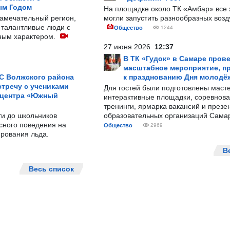
ым Годом
На площадке около ТК «Амбар» вс
замечательный регион,
могли запустить разнообразных воз
 талантливые люди с
Общество
1244
ным характером.
27 июня 2026
12:37
В ТК «Гудок» в Самаре пров
масштабное мероприятие, п
С Волжского района
к празднованию Дня молодё
тречу с учениками
Для гостей были подготовлены масте
 центра «Южный
интерактивные площадки, соревнова
тренинги, ярмарка вакансий и презе
ти до школьников
образовательных организаций Сама
сного поведения на
Общество
2969
рования льда.
В
Весь список