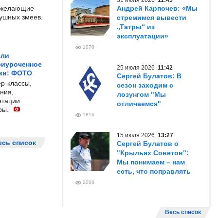
31 июля 2026
11:45
е желающие
Андрей Карпочев: «Мы
душных змеев.
стремимся вывести
„Татры“ из
эксплуатации»
1070
ели
риуроченное
25 июля 2026
11:42
жи: ФОТО
Сергей Булатов: В
р-классы,
сезон заходим с
ния,
лозунгом "Мы
нтации
отличаемся"
ры.
1816
15 июля 2026
13:27
есь список
Сергей Булатов о
"Крыльях Советов":
Мы понимаем – нам
есть, что поправлять
2006
Весь список