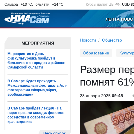
Самара
+13
°C, Тольятти
+14
°C
Курсы валют ЦБ РФ:
USD
8
ЛЕНТА НОВО
Новости
Общество
МЕРОПРИЯТИЯ
Образование
Культу
Мероприятия в День
физкультурника пройдут в
большинстве городов и районов
Размер пер
Самарской области
помнят 61
В Самаре будет проходить
Международный фестиваль Арт-
фотографии «Форма,образ,
воображение»
28 января 2025
09:45
В Самаре пройдет лекция «На
пирог пришли соседи: феномен
соседства в современном
краеведении»
Весь список