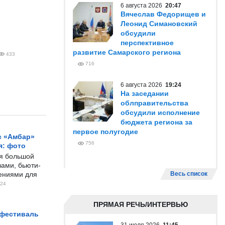
6 августа 2026
20:47
Вячеслав Федорищев и
Леонид Симановский
обсудили
перспективное
развитие Самарского региона
433
716
6 августа 2026
19:24
На заседании
облправительства
обсудили исполнение
бюджета региона за
первое полугодие
с «Амбар»
756
я: фото
ся большой
ами, бьюти-
чениями для
Весь список
24
ПРЯМАЯ РЕЧЬ/ИНТЕРВЬЮ
 фестиваль