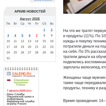
АРХИВ НОВОСТЕЙ
Август
2026
Пн
Вт
Ср
Чт
Пт
Сб
Вс
1
2
На что же тратят перву
3
4
5
6
7
8
9
и продукты (11%). По 1
нужды и покупку техник
10
11
12
13
14
15
16
потратили деньги на п
17
18
19
20
21
22
23
на себя. По 3% рассказ
24
25
26
27
28
29
30
тратили деньги на обуч
31
поделились воспоминани
зарплаты велосипед, кто
Женщины чаще мужчин т
также чаще передавали
продукты, технику и раз
Время проведения: 14—