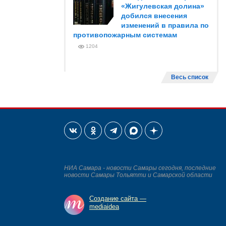
«Жигулевская долина»
добился внесения
изменений в правила по
противопожарным системам
1204
Весь список
НИА Самара - новости Самары сегодня, последние
новости Самары Тольятти и Самарской области
Создание сайта —
mediaidea