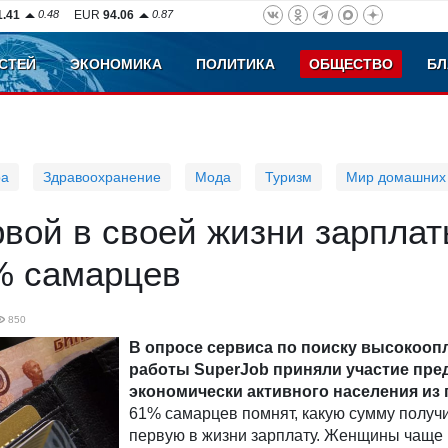
1.41
0.48
EUR
94.06
0.87
СТЕЙ
ЭКОНОМИКА
ПОЛИТИКА
ОБЩЕСТВО
БЛ
ра
Здравоохранение
Мода
Туризм
Мир домашних
вой в своей жизни зарпла
% самарцев
850
В опросе сервиса по поиску высокоо
работы SuperJob приняли участие пре
экономически активного населения из 
61% самарцев помнят, какую сумму получ
первую в жизни зарплату. Женщины чаще