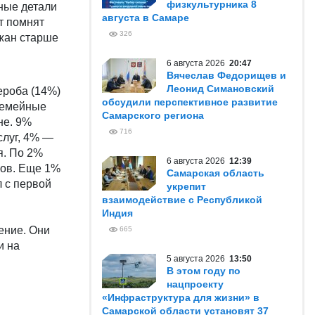
физкультурника 8
ные детали
августа в Самаре
т помнят
326
ожан старше
6 августа 2026
20:47
Вячеслав Федорищев и
Леонид Симановский
ероба (14%)
обсудили перспективное развитие
 семейные
Самарского региона
не. 9%
716
слуг, 4% —
я. По 2%
6 августа 2026
12:39
гов. Еще 1%
Самарская область
л с первой
укрепит
взаимодействие с Республикой
Индия
ение. Они
665
и на
5 августа 2026
13:50
В этом году по
нацпроекту
«Инфраструктура для жизни» в
Самарской области установят 37