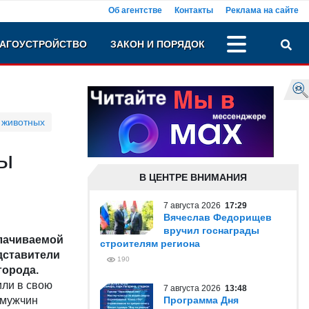
Об агентстве
Контакты
Реклама на сайте
АГОУСТРОЙСТВО
ЗАКОН И ПОРЯДОК
 животных
ты
В ЦЕНТРЕ ВНИМАНИЯ
7 августа 2026
17:29
Вячеслав Федорищев
вручил госнаграды
плачиваемой
строителям региона
дставители
190
города.
или в свою
7 августа 2026
13:48
 мужчин
Программа Дня