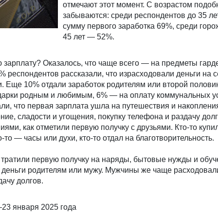
отмечают этот момент. С возрастом подоб
забываются: среди респондентов до 35 ле
сумму первого заработка 69%, среди гор
45 лет — 52%.
ю зарплату? Оказалось, что чаще всего — на предметы гард
0% респондентов рассказали, что израсходовали деньги на
и. Еще 10% отдали заработок родителям или второй полови
одарки родным и любимым, 6% — на оплату коммунальных у
али, что первая зарплата ушла на путешествия и накоплени
ение, сладости и угощения, покупку телефона и раздачу дол
ями, как отметили первую получку с друзьями. Кто-то купи
-то — часы или духи, кто-то отдал на благотворительность.
ратили первую получку на наряды, бытовые нужды и обуч
 деньги родителям или мужу. Мужчины же чаще расходовал
дачу долгов.
23 января 2025 года