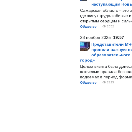
наступающим Нов
Самарская область – это 
где живут трудолюбивые и
открытым сердцем и силь
Общество
2652
28 ноября 2025
19:57
Представители МЧ
провели важную вс
образовательного
город»
Целью визита было донес
ключевые правила безопа
водоемах в период форми
Общество
2825