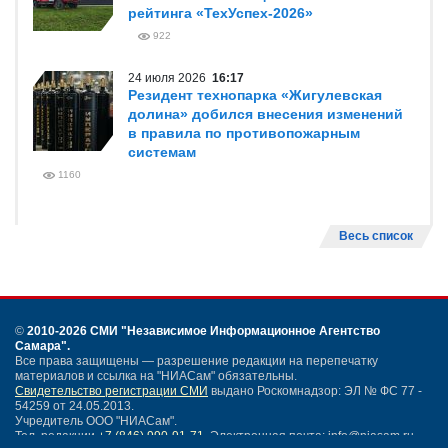
рейтинга «ТехУспех-2026»
922
24 июля 2026
16:17
Резидент технопарка «Жигулевская
долина» добился внесения изменений
в правила по противопожарным
системам
1160
Весь список
©
2010-2026 СМИ
"Независимое Информационное Агентство
Самара"
.
Все права защищены — разрешение редакции на перепечатку
материалов и ссылка на "НИАСам" обязательны.
Свидетельство регистрации СМИ
выдано Роскомнадзор: ЭЛ № ФС 77 -
54259 от 24.05.2013.
Учредитель ООО "НИАСам".
Тел. редакции
+7 (846) 990-91-71.
Электронная почта: info@niasam.ru