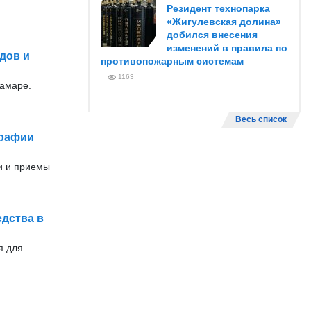
Резидент технопарка
«Жигулевская долина»
добился внесения
изменений в правила по
дов и
противопожарным системам
1163
Самаре.
Весь список
графии
и и приемы
едства в
я для