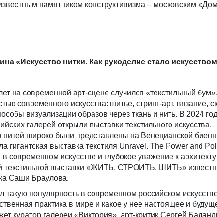
звестным памятником конструктивизма – московским «До
на «Искусство нитки. Как рукоделие стало искусством»
лет на современной арт-сцене случился «текстильный бум»
тью современного искусства: шитье, стринг-арт, вязание, с
особы визуализации образов через ткань и нить. В 2024 год
ийских галерей открыли выставки текстильного искусства,
и нитей широко были представлены на Венецианской биенн
 гигантская выставка текстиля Unravel. The Power and Polit
ции в современном искусстве и глубокое уважение к архитект
й текстильной выставки «ЖИТЬ. СТРОИТЬ. ШИТЬ» известн
ика Саши Браулова.
л такую популярность в современном российском искусстве
ственная практика в мире и какое у нее настоящее и будущ
жет куратор галереи «Виктория», арт-критик Сергей Баланд