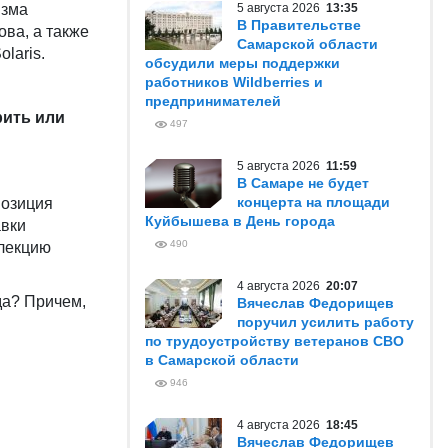
изма
5 августа 2026
13:35
В Правительстве
ва, а также
Самарской области
laris.
обсудили меры поддержки
работников Wildberries и
предпринимателей
рить или
497
5 августа 2026
11:59
В Самаре не будет
концерта на площади
позиция
Куйбышева в День города
авки
490
 лекцию
4 августа 2026
20:07
уда? Причем,
Вячеслав Федорищев
поручил усилить работу
по трудоустройству ветеранов СВО
в Самарской области
946
4 августа 2026
18:45
Вячеслав Федорищев