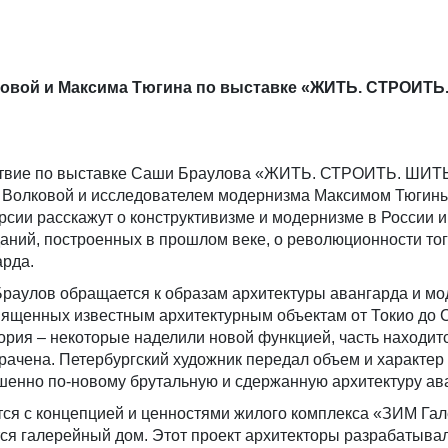
ковой и Максима Тюгина по выставке «ЖИТЬ. СТРОИТЬ
ствие по выставке Саши Браулова «ЖИТЬ. СТРОИТЬ. ШИТЬ
 Волковой и исследователем модернизма Максимом Тюгин
рсии расскажут о конструктивизме и модернизме в России и
даний, построенных в прошлом веке, о революционности то
рда.
Браулов обращается к образам архитектуры авангарда и мо
вященных известным архитектурным объектам от Токио до 
ория – некоторые наделили новой функцией, часть находитс
рачена. Петербургский художник передал объем и характер
ршенно по-новому брутальную и сдержанную архитектуру а
ся с концепцией и ценностями жилого комплекса «ЗИМ Гал
тся галерейный дом. Этот проект архитекторы разрабатывал