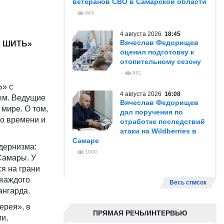
ветеранов СВО в Самарской области
943
4 августа 2026
18:45
Вячеслав Федорищев
. ШИТЬ»
оценил подготовку к
отопительному сезону
851
» с
4 августа 2026
16:08
ым. Ведущие
Вячеслав Федорищев
 мире. О том,
дал поручения по
го времени и
отработке последствий
атаки на Wildberries в
Самаре
дернизма:
1000
Самары. У
я на грани
 каждого
Весь список
вангарда.
ерея», в
ПРЯМАЯ РЕЧЬ/ИНТЕРВЬЮ
и,