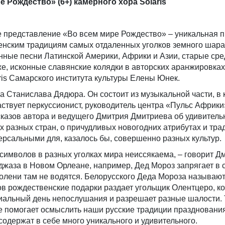
 Рождество» (6+) камерного хора Solaris
 представление «Во всем мире Рождество» – уникальная 
нским традициям самых отдаленных уголков земного шара.
онные песни Латинской Америки, Африки и Азии, старые ср
же, исконные славянские колядки в авторских аранжировках
ris Самарского института культуры Елены Юнек.
 Станислава Дядюра. Он состоит из музыкальной части, в 
аствует перкуссионист, руководитель центра «Пульс Африк
сказов автора и ведущего Дмитрия Дмитриева об удивител
 разных стран, о причудливых новогодних атрибутах и тра
рсальными для, казалось бы, совершенно разных культур.
символов в разных уголках мира неиссякаема, – говорит Д
джаза в Новом Орлеане, например, Дед Мороз запрягает в 
 олени там не водятся. Белорусского Деда Мороза называют
ов рождественские подарки раздает угольщик Олентцеро, к
циальный день непослушания и разрешает разные шалости. 
е помогает осмыслить наши русские традиции праздновани
содержат в себе много уникального и удивительного.