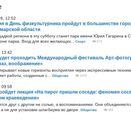
е
26, 12:52
я в День физкультурника пройдут в большинстве горо
марской области
адкой региона в эту субботу станет парк имени Юрия Гагарина в 
оне парка. Вход для всех желающих...
Спорт
870
 13:42
удет проходить Международный фестиваль Арт-фото
аз, воображение»
ткрывает новые горизонты восприятия через экспрессивные техник
ет работы, созданные с...
Общество
1079
 09:58
ройдет лекция «На пирог пришли соседи: феномен сос
ом краеведении»
ятся друг с другом не солью, а воспоминаниями. Они объединяютс
а не для установки шлагбаума во дворе.
Общество
999