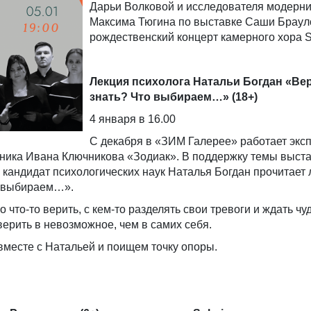
Дарьи Волковой и исследователя модерн
Максима Тюгина по выставке Саши Брауло
рождественский концерт камерного хора So
Лекция психолога Натальи Богдан «Ве
знать? Что выбираем…» (18+)
4 января в 16.00
С декабря в «ЗИМ Галерее» работает экс
жника Ивана Ключникова «Зодиак». В поддержку темы выст
 кандидат психологических наук Наталья Богдан прочитает
то выбираем…».
 что-то верить, с кем-то разделять свои тревоги и ждать ч
ерить в невозможное, чем в самих себя.
вместе с Натальей и поищем точку опоры.