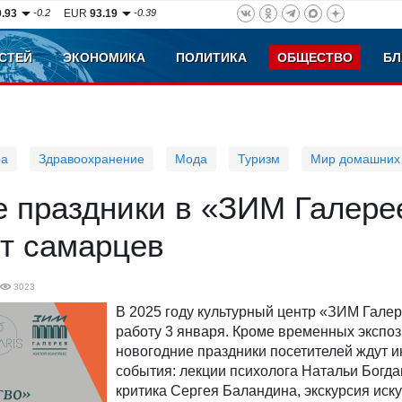
0.93
-0.2
EUR
93.19
-0.39
СТЕЙ
ЭКОНОМИКА
ПОЛИТИКА
ОБЩЕСТВО
БЛ
ра
Здравоохранение
Мода
Туризм
Мир домашних
е праздники в «ЗИМ Галере
т самарцев
3023
В 2025 году культурный центр «ЗИМ Галер
работу 3 января. Кроме временных экспоз
новогодние праздники посетителей ждут 
события: лекции психолога Натальи Богдан
критика Сергея Баландина, экскурсия иск