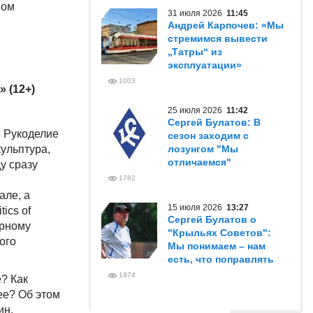
мом
31 июля 2026
11:45
Андрей Карпочев: «Мы
стремимся вывести
„Татры“ из
эксплуатации»
1003
 (12+)
25 июля 2026
11:42
Сергей Булатов: В
. Рукоделие
сезон заходим с
кульптура,
лозунгом "Мы
отличаемся"
у сразу
1782
але, а
15 июля 2026
13:27
ics of
Сергей Булатов о
урному
"Крыльях Советов":
ого
Мы понимаем – нам
есть, что поправлять
1974
? Как
ее? Об этом
ин.