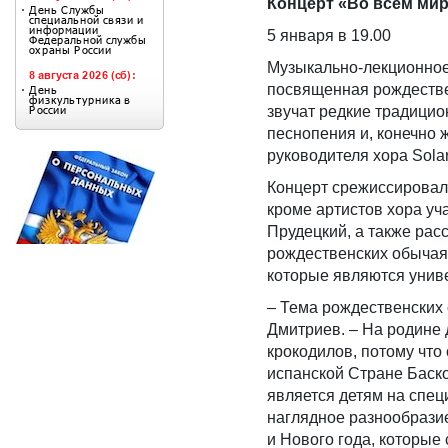
Концерт «Во всем мире
5 января в 19.00
Музыкально-лекционное
посвященная рождестве
звучат редкие традици
песнопения и, конечно 
руководителя хора Sola
Концерт срежиссировала
кроме артистов хора уч
Прудецкий, а также рас
рождественских обычаях
которые являются униве
– Тема рождественских 
Дмитриев. – На родине 
крокодилов, потому что
испанской Стране Баск
является детям на спе
наглядное разнообрази
и Нового года, которые 