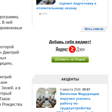
оценил подготовку к
отопительному сезону
854
программа,
 В ней
едневековые
Весь список
Добавь себе виджет!
которой
и» Дмитрий
ьных
дициях,
митрий
АКЦЕНТЫ
сани
 Зюзей, а в
4 августа 2026
20:07
оторый
Вячеслав Федорищев
поручил усилить
Такое
работу по
я Рождества
трудоустройству