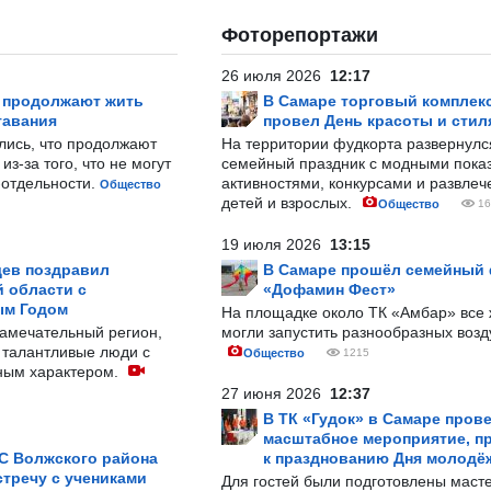
Фоторепортажи
26 июля 2026
12:17
р продолжают жить
В Самаре торговый комплек
тавания
провел День красоты и стил
лись, что продолжают
На территории фудкорта развернул
з-за того, что не могут
семейный праздник с модными показ
-отдельности.
активностями, конкурсами и развле
Общество
детей и взрослых.
Общество
16
19 июля 2026
13:15
ев поздравил
В Самаре прошёл семейный
 области с
«Дофамин Фест»
ым Годом
На площадке около ТК «Амбар» вс
замечательный регион,
могли запустить разнообразных воз
 талантливые люди с
Общество
1215
ным характером.
27 июня 2026
12:37
В ТК «Гудок» в Самаре пров
масштабное мероприятие, п
С Волжского района
к празднованию Дня молодё
тречу с учениками
Для гостей были подготовлены масте