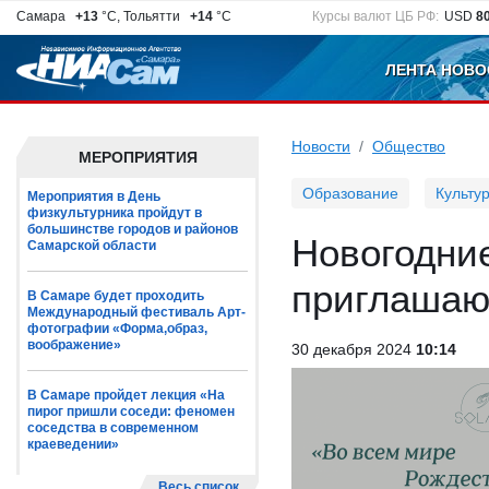
Самара
+13
°C, Тольятти
+14
°C
Курсы валют ЦБ РФ:
USD
8
ЛЕНТА НОВО
Новости
Общество
МЕРОПРИЯТИЯ
Образование
Культу
Мероприятия в День
физкультурника пройдут в
большинстве городов и районов
Новогодни
Самарской области
приглашаю
В Самаре будет проходить
Международный фестиваль Арт-
фотографии «Форма,образ,
воображение»
30 декабря 2024
10:14
В Самаре пройдет лекция «На
пирог пришли соседи: феномен
соседства в современном
краеведении»
Весь список