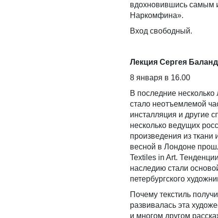
вдохновившись самым и
Наркомфина».
Вход свободный.
Лекция Сергея Баланди
8 января в 16.00
В последние несколько 
стало неотъемлемой час
инсталляция и другие сп
несколько ведущих росс
произведения из ткани 
весной в Лондоне прошла
Textiles in Art. Тенден
наследию стали осново
петербургского художн
Почему текстиль получи
развивалась эта художе
и многом другом расска