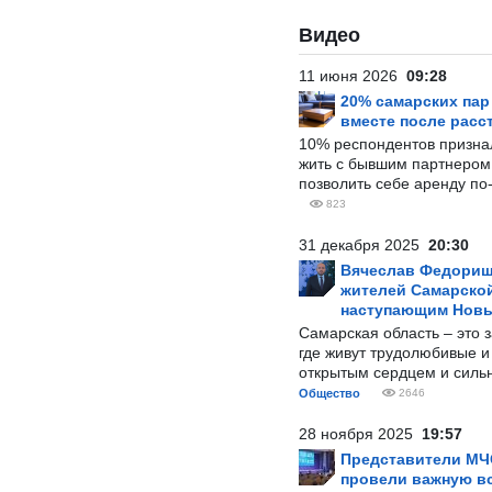
Видео
11 июня 2026
09:28
20% самарских па
вместе после расс
10% респондентов призна
жить с бывшим партнером и
позволить себе аренду по
823
31 декабря 2025
20:30
Вячеслав Федорищ
жителей Самарской
наступающим Нов
Самарская область – это 
где живут трудолюбивые и
открытым сердцем и силь
Общество
2646
28 ноября 2025
19:57
Представители МЧ
провели важную вс