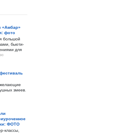
с «Амбар»
я: фото
ся большой
ами, бьюти-
чениями для
90
 фестиваль
е желающие
душных змеев.
ели
риуроченное
жи: ФОТО
р-классы,