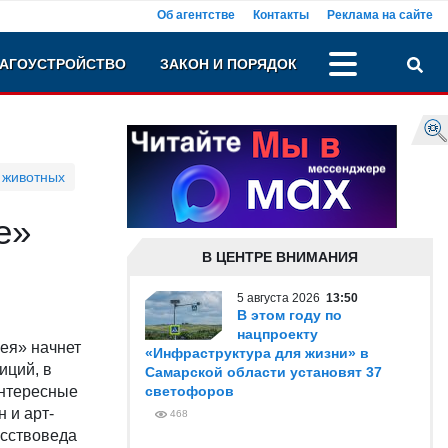
Об агентстве
Контакты
Реклама на сайте
АГОУСТРОЙСТВО
ЗАКОН И ПОРЯДОК
 животных
е»
В ЦЕНТРЕ ВНИМАНИЯ
5 августа 2026
13:50
В этом году по
нацпроекту
ея» начнет
«Инфраструктура для жизни» в
иций, в
Самарской области установят 37
интересные
светофоров
 и арт-
468
усствоведа