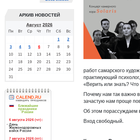
АРХИВ НОВОСТЕЙ
Август
2026
Пн
Вт
Ср
Чт
Пт
Сб
Вс
1
2
3
4
5
6
7
8
9
10
11
12
13
14
15
16
17
18
19
20
21
22
23
24
25
26
27
28
29
30
работ самарского худо
31
практикующий психолог,
«Верить или знать? Ч
Почему нам так важно во
зачастую нам проще пов
Об этом порассуждаем 
Вход свободный.