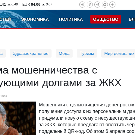
1.41
0.48
EUR
94.06
0.87
СТЕЙ
ЭКОНОМИКА
ПОЛИТИКА
ОБЩЕСТВО
БЛ
ра
Здравоохранение
Мода
Туризм
Мир домашних
ма мошенничества с
ующими долгами за ЖКХ
1007
Мошенники с целью хищения денег россия
получения доступа к их персональным да
придумали новую схему с несуществующи
за ЖКХ, которые предлагают оплатить чер
поддельный QR-код. Об этом 6 апреля со