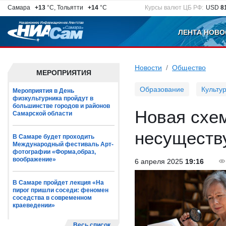
Самара
+13
°C, Тольятти
+14
°C
Курсы валют ЦБ РФ:
USD
8
ЛЕНТА НОВО
Новости
Общество
МЕРОПРИЯТИЯ
Образование
Культу
Мероприятия в День
физкультурника пройдут в
большинстве городов и районов
Новая схе
Самарской области
несуществ
В Самаре будет проходить
Международный фестиваль Арт-
фотографии «Форма,образ,
воображение»
6 апреля 2025
19:16
В Самаре пройдет лекция «На
пирог пришли соседи: феномен
соседства в современном
краеведении»
Весь список