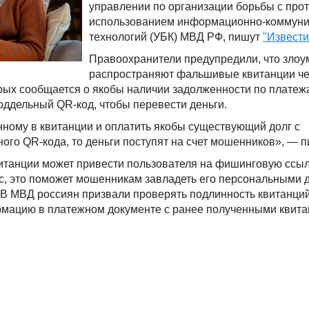
управлении по организации борьбы с пр
использованием информационно-коммун
технологий (УБК) МВД РФ, пишут
"Извести
Правоохранители предупредили, что зло
распространяют фальшивые квитанции ч
орых сообщается о якобы наличии задолженности по плате
оддельный QR-код, чтобы перевести деньги.
ному в квитанции и оплатить якобы существующий долг с
ого QR-кода, то деньги поступят на счет мошенников», — 
витанции может привести пользователя на фишинговую ссыл
ес, это поможет мошенникам завладеть его персональными 
. В МВД россиян призвали проверять подлинность квитанций
рмацию в платежном документе с ранее полученными квита