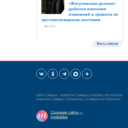
«Жигулевская долина»
добился внесения
изменений в правила по
противопожарным системам
1204
Весь список
НИА Самара - новости Самары сегодня, последние
новости Самары Тольятти и Самарской области
Создание сайта —
mediaidea