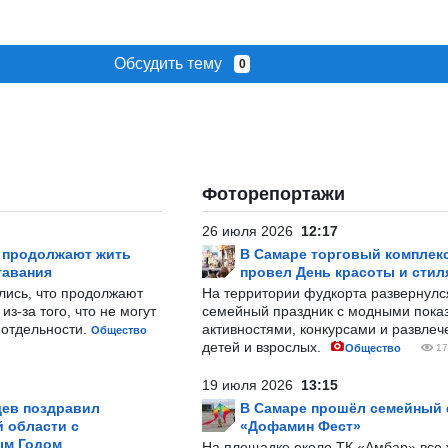
Обсудить тему
0
Фоторепортажи
26 июля 2026
12:17
р продолжают жить
В Самаре торговый комплек
тавания
провел День красоты и стил
лись, что продолжают
На территории фудкорта развернул
з-за того, что не могут
семейный праздник с модными показ
-отдельности.
активностями, конкурсами и развле
Общество
детей и взрослых.
Общество
17
19 июля 2026
13:15
ев поздравил
В Самаре прошёл семейный
 области с
«Дофамин Фест»
ым Годом
На площадке около ТК «Амбар» вс