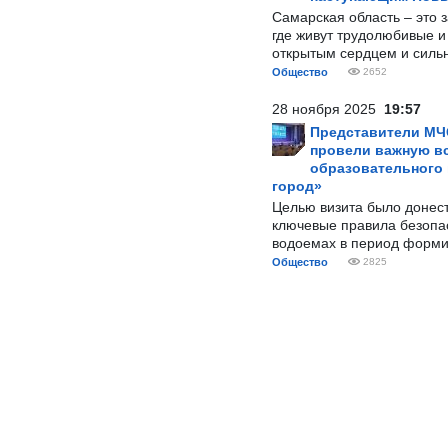
Самарская область – это 
где живут трудолюбивые и
открытым сердцем и силь
Общество
2652
28 ноября 2025
19:57
Представители МЧ
провели важную вс
образовательного
город»
Целью визита было донес
ключевые правила безопа
водоемах в период форми
Общество
2825