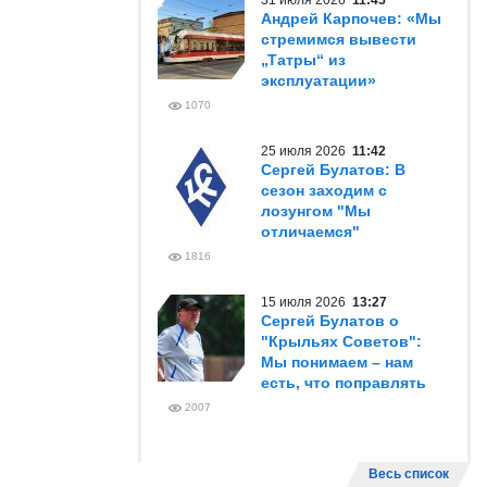
31 июля 2026
11:45
Андрей Карпочев: «Мы
стремимся вывести
„Татры“ из
эксплуатации»
1070
25 июля 2026
11:42
Сергей Булатов: В
сезон заходим с
лозунгом "Мы
отличаемся"
1816
15 июля 2026
13:27
Сергей Булатов о
"Крыльях Советов":
Мы понимаем – нам
есть, что поправлять
2007
Весь список