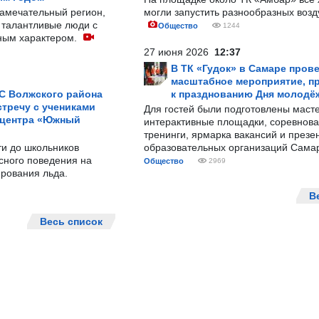
замечательный регион,
могли запустить разнообразных воз
 талантливые люди с
Общество
1244
ным характером.
27 июня 2026
12:37
В ТК «Гудок» в Самаре пров
масштабное мероприятие, п
С Волжского района
к празднованию Дня молодё
тречу с учениками
Для гостей были подготовлены масте
 центра «Южный
интерактивные площадки, соревнова
тренинги, ярмарка вакансий и презе
ти до школьников
образовательных организаций Сама
сного поведения на
Общество
2969
рования льда.
В
Весь список