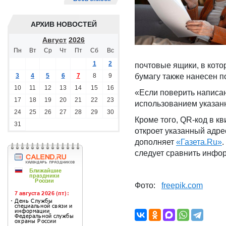
АРХИВ НОВОСТЕЙ
Август
2026
Пн
Вт
Ср
Чт
Пт
Сб
Вс
1
2
почтовые ящики, в кот
3
4
5
6
7
8
9
бумагу также нанесен п
10
11
12
13
14
15
16
«Если поверить написан
17
18
19
20
21
22
23
использованием указанн
24
25
26
27
28
29
30
Кроме того, QR-код в к
31
откроет указанный адр
дополняет
«Газета.Ru»
следует сравнить инфо
Фото:
freepik.com