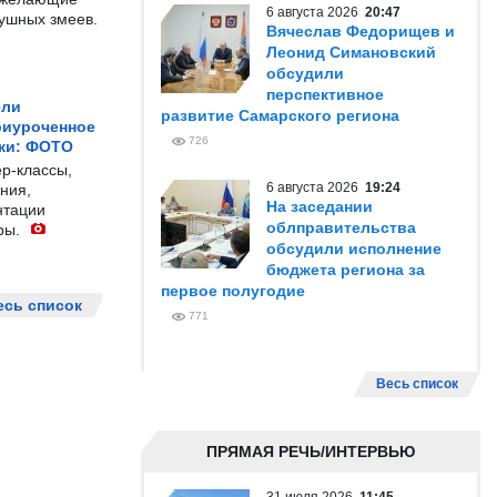
6 августа 2026
20:47
душных змеев.
Вячеслав Федорищев и
Леонид Симановский
обсудили
перспективное
ели
развитие Самарского региона
риуроченное
726
жи: ФОТО
р-классы,
6 августа 2026
19:24
ния,
На заседании
нтации
облправительства
ры.
обсудили исполнение
бюджета региона за
первое полугодие
есь список
771
Весь список
ПРЯМАЯ РЕЧЬ/ИНТЕРВЬЮ