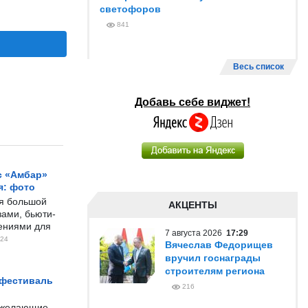
светофоров
841
Весь список
Добавь себе виджет!
с «Амбар»
я: фото
ся большой
АКЦЕНТЫ
ами, бьюти-
чениями для
7 августа 2026
17:29
24
Вячеслав Федорищев
вручил госнаграды
строителям региона
 фестиваль
216
е желающие