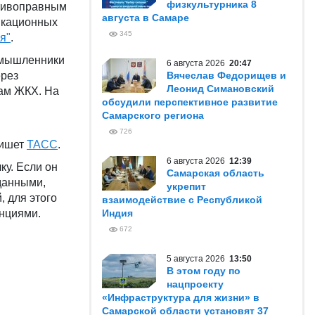
физкультурника 8
отивоправным
августа в Самаре
икационных
345
я"
.
умышленники
6 августа 2026
20:47
ерез
Вячеслав Федорищев и
Леонид Симановский
жам ЖКХ. На
обсудили перспективное развитие
Самарского региона
726
пишет
ТАСС
.
6 августа 2026
12:39
ку. Если он
Самарская область
данными,
укрепит
, для этого
взаимодействие с Республикой
нциями.
Индия
672
5 августа 2026
13:50
В этом году по
нацпроекту
«Инфраструктура для жизни» в
Самарской области установят 37