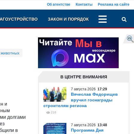
Об агентстве
Контакты
Реклама на сайте
АГОУСТРОЙСТВО
ЗАКОН И ПОРЯДОК
 животных
В ЦЕНТРЕ ВНИМАНИЯ
7 августа 2026
17:29
Вячеслав Федорищев
вручил госнаграды
н и
строителям региона
нным
216
ми долгами
ез
7 августа 2026
13:48
общили в
Программа Дня