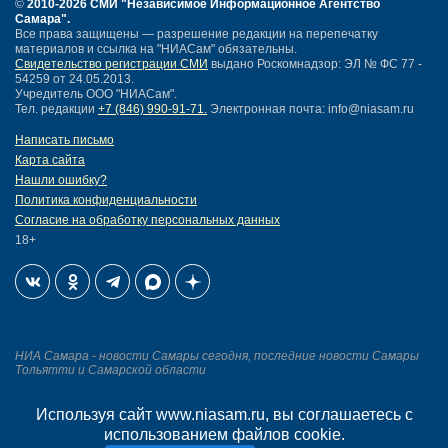
24 июля 2026
16:17
Резидент технопарка «Жигулевская
долина» добился внесения изменений
в правила по противопожарным
системам
1184
Весь список
©
2010-2026 СМИ
"Независимое Информационное Агентство
Самара"
.
Все права защищены — разрешение редакции на перепечатку
материалов и ссылка на "НИАСам" обязательны.
Свидетельство регистрации СМИ
выдано Роскомнадзор: ЭЛ № ФС 77 -
54259 от 24.05.2013.
Учредитель ООО "НИАСам".
Тел. редакции
+7 (846) 990-91-71.
Электронная почта: info@niasam.ru
Используя сайт www.niasam.ru, вы соглашаетесь с
Написать письмо
использованием файлов cookie.
Карта сайта