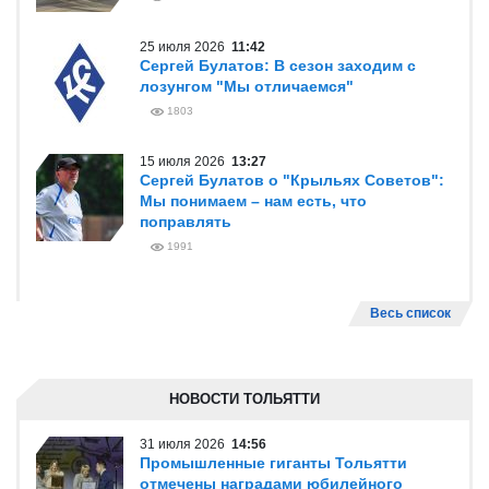
работу по трудоустройству ветеранов
СВО в Самарской области
1085
Весь список
ПРЯМАЯ РЕЧЬ/ИНТЕРВЬЮ
31 июля 2026
11:45
Андрей Карпочев: «Мы стремимся
вывести „Татры“ из эксплуатации»
1035
25 июля 2026
11:42
Сергей Булатов: В сезон заходим с
лозунгом "Мы отличаемся"
1803
15 июля 2026
13:27
Сергей Булатов о "Крыльях Советов":