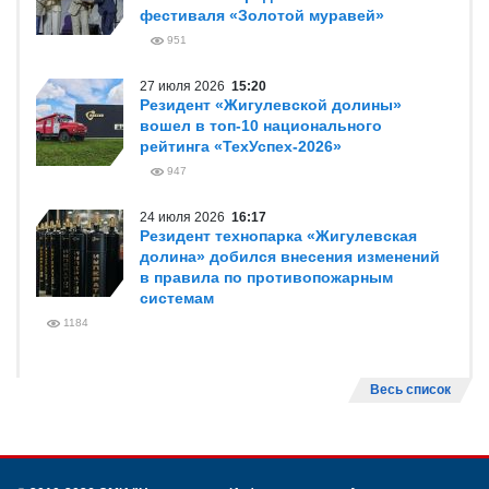
Мы понимаем – нам есть, что
поправлять
1991
Весь список
НОВОСТИ ТОЛЬЯТТИ
31 июля 2026
14:56
Промышленные гиганты Тольятти
отмечены наградами юбилейного
фестиваля «Золотой муравей»
951
27 июля 2026
15:20
Резидент «Жигулевской долины»
вошел в топ-10 национального
рейтинга «ТехУспех-2026»
947