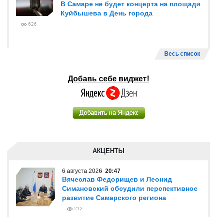
5 августа 2026
13:50
В этом году по нацпроекту
«Инфраструктура для жизни» в
Самарской области установят 37 светофоров
687
5 августа 2026
13:35
В Правительстве Самарской области
обсудили меры поддержки работников
Wildberries и предпринимателей
825
5 августа 2026
11:59
В Самаре не будет концерта на площади
Куйбышева в День города
626
Весь список
Добавь себе виджет!