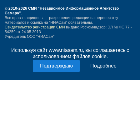
©
2010-2026 СМИ
"Независимое Информационное Агентство
Самара"
.
Все права защищены — разрешение редакции на перепечатку
материалов и ссылка на "НИАСам" обязательны.
Свидетельство регистрации СМИ
выдано Роскомнадзор: ЭЛ № ФС 77 -
54259 от 24.05.2013.
Учредитель ООО "НИАСам".
Тел. редакции
+7 (846) 990-91-71.
Электронная почта: info@niasam.ru
Используя сайт www.niasam.ru, вы соглашаетесь с
Написать письмо
использованием файлов cookie.
Карта сайта
Нашли ошибку?
Подробнее
Политика конфиденциальности
Согласие на обработку персональных данных
18+
НИА Самара - новости Самары сегодня, последние новости Самары
Тольятти и Самарской области
Создание сайта —