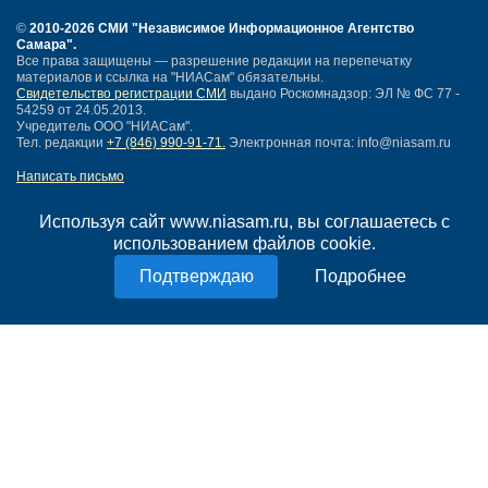
©
2010-2026 СМИ
"Независимое Информационное Агентство
Самара"
.
Все права защищены — разрешение редакции на перепечатку
материалов и ссылка на "НИАСам" обязательны.
Свидетельство регистрации СМИ
выдано Роскомнадзор: ЭЛ № ФС 77 -
54259 от 24.05.2013.
Учредитель ООО "НИАСам".
Тел. редакции
+7 (846) 990-91-71.
Электронная почта: info@niasam.ru
Написать письмо
Карта сайта
Нашли ошибку?
Используя сайт www.niasam.ru, вы соглашаетесь с
Политика конфиденциальности
использованием файлов cookie.
Согласие на обработку персональных данных
Подробнее
18+
НИА Самара - новости Самары сегодня, последние новости Самары
Тольятти и Самарской области
Создание сайта —