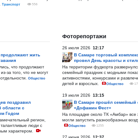
.
Транспорт
556
Фоторепортажи
26 июля 2026
12:17
р продолжают жить
В Самаре торговый комплек
тавания
провел День красоты и стил
лись, что продолжают
На территории фудкорта развернул
з-за того, что не могут
семейный праздник с модными показ
-отдельности.
активностями, конкурсами и развле
Общество
детей и взрослых.
Общество
17
19 июля 2026
13:15
ев поздравил
В Самаре прошёл семейный
 области с
«Дофамин Фест»
ым Годом
На площадке около ТК «Амбар» вс
замечательный регион,
могли запустить разнообразных воз
 талантливые люди с
Общество
1255
ным характером.
27 июня 2026
12:37