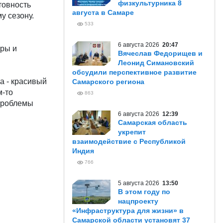
физкультурника 8
товность
августа в Самаре
у сезону.
533
6 августа 2026
20:47
ры и
Вячеслав Федорищев и
Леонид Симановский
обсудили перспективное развитие
а - красивый
Самарского региона
м-то
863
 проблемы
6 августа 2026
12:39
Самарская область
укрепит
взаимодействие с Республикой
Индия
766
5 августа 2026
13:50
В этом году по
нацпроекту
«Инфраструктура для жизни» в
Самарской области установят 37