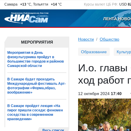
Самара
+13
°C, Тольятти
+14
°C
Курсы валют ЦБ РФ:
USD
8
ЛЕНТА НОВО
Новости
Общество
МЕРОПРИЯТИЯ
Образование
Культу
Мероприятия в День
физкультурника пройдут в
большинстве городов и районов
И.о. глав
Самарской области
ход работ 
В Самаре будет проходить
Международный фестиваль Арт-
фотографии «Форма,образ,
воображение»
12 октября 2024
17:40
В Самаре пройдет лекция «На
пирог пришли соседи: феномен
соседства в современном
краеведении»
Весь список