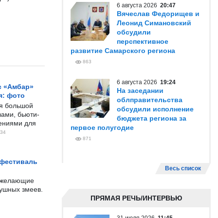
6 августа 2026
20:47
Вячеслав Федорищев и
Леонид Симановский
обсудили
перспективное
развитие Самарского региона
863
6 августа 2026
19:24
с «Амбар»
На заседании
я: фото
облправительства
ся большой
обсудили исполнение
ами, бьюти-
бюджета региона за
чениями для
первое полугодие
34
871
 фестиваль
Весь список
е желающие
душных змеев.
ПРЯМАЯ РЕЧЬ/ИНТЕРВЬЮ