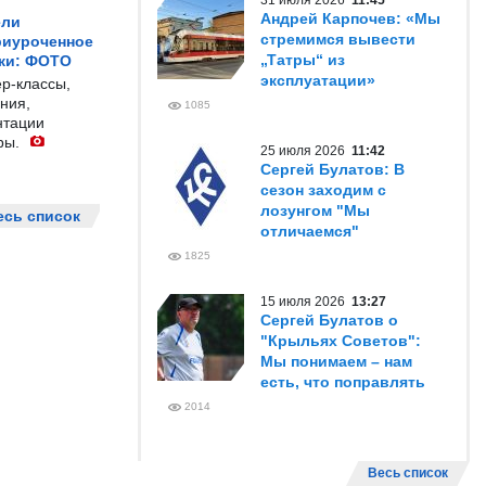
31 июля 2026
11:45
Андрей Карпочев: «Мы
ели
стремимся вывести
риуроченное
„Татры“ из
жи: ФОТО
эксплуатации»
р-классы,
ния,
1085
нтации
ры.
25 июля 2026
11:42
Сергей Булатов: В
сезон заходим с
лозунгом "Мы
есь список
отличаемся"
1825
15 июля 2026
13:27
Сергей Булатов о
"Крыльях Советов":
Мы понимаем – нам
есть, что поправлять
2014
Весь список