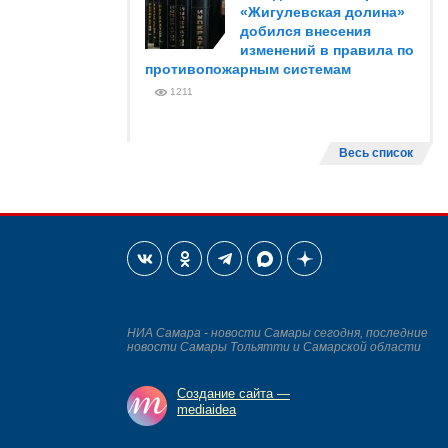
«Жигулевская долина»
добился внесения
изменений в правила по
противопожарным системам
1211
Весь список
НИА Самара - новости Самары сегодня, последние
новости Самары Тольятти и Самарской области
Создание сайта —
mediaidea