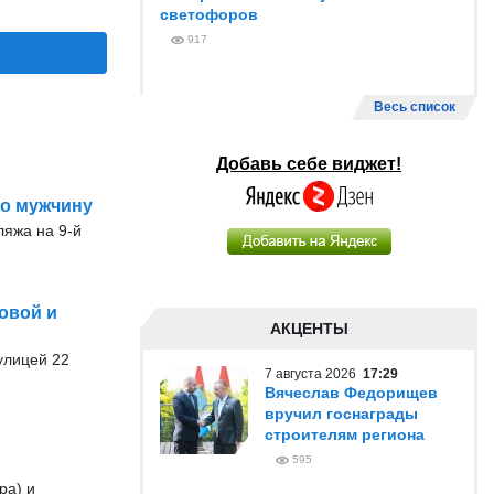
светофоров
917
Весь список
Добавь себе виджет!
го мужчину
ляжа на 9-й
овой и
АКЦЕНТЫ
 улицей 22
7 августа 2026
17:29
Вячеслав Федорищев
вручил госнаграды
строителям региона
595
ра) и