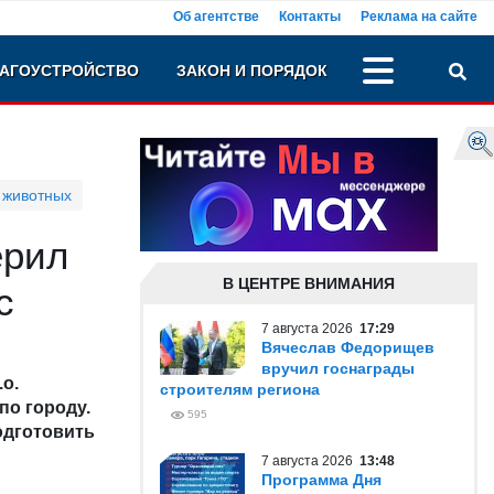
Об агентстве
Контакты
Реклама на сайте
АГОУСТРОЙСТВО
ЗАКОН И ПОРЯДОК
 животных
ерил
В ЦЕНТРЕ ВНИМАНИЯ
с
7 августа 2026
17:29
Вячеслав Федорищев
вручил госнаграды
о.
строителям региона
о городу.
595
одготовить
7 августа 2026
13:48
Программа Дня