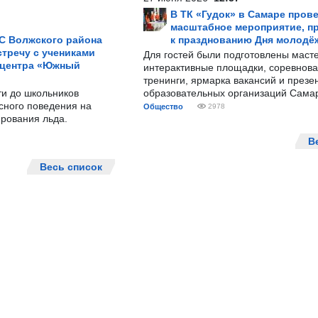
В ТК «Гудок» в Самаре пров
масштабное мероприятие, п
С Волжского района
к празднованию Дня молодё
тречу с учениками
Для гостей были подготовлены масте
 центра «Южный
интерактивные площадки, соревнова
тренинги, ярмарка вакансий и презе
ти до школьников
образовательных организаций Сама
сного поведения на
Общество
2978
рования льда.
В
Весь список