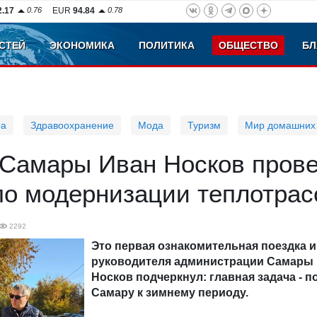
2.17
0.76
EUR
94.84
0.78
СТЕЙ
ЭКОНОМИКА
ПОЛИТИКА
ОБЩЕСТВО
БЛ
ра
Здравоохранение
Мода
Туризм
Мир домашних
ы Самары Иван Носков пров
по модернизации теплотрас
2292
Это первая ознакомительная поездка и.
руководителя администрации Самары п
Носков подчеркнул: главная задача - п
Самару к зимнему периоду.