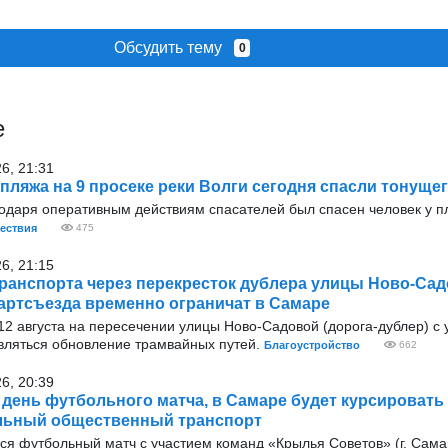
Обсудить тему
0
е
26, 21:31
 пляжа на 9 просеке реки Волги сегодня спасли тонуще
годаря оперативным действиям спасателей был спасен человек у п
ествия
475
26, 21:15
ранспорта через перекресток дублера улицы Ново-Сад
артсъезда временно ограничат в Самаре
9 12 августа на пересечении улицы Ново-Садовой (дорога-дублер) с
вляться обновление трамвайных путей.
Благоустройство
662
26, 20:39
в день футбольного матча, в Самаре будет курсировать
льный общественный транспорт
тся футбольный матч с участием команд «Крылья Советов» (г. Сама