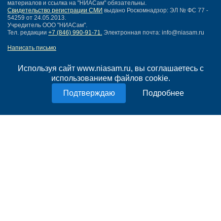
материалов и ссылка на "НИАСам" обязательны.
Свидетельство регистрации СМИ
выдано Роскомнадзор: ЭЛ № ФС 77 -
54259 от 24.05.2013.
Учредитель ООО "НИАСам".
Тел. редакции
+7 (846) 990-91-71.
Электронная почта: info@niasam.ru
Написать письмо
Карта сайта
Нашли ошибку?
Используя сайт www.niasam.ru, вы соглашаетесь с
Политика конфиденциальности
использованием файлов cookie.
Согласие на обработку персональных данных
Подробнее
18+
НИА Самара - новости Самары сегодня, последние новости Самары
Тольятти и Самарской области
Создание сайта —
mediaidea