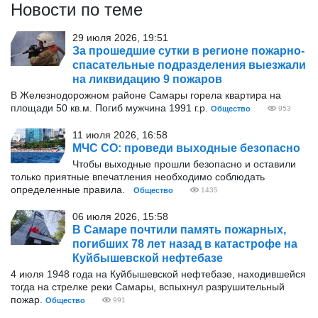
Новости по теме
29 июля 2026, 19:51
За прошедшие сутки в регионе пожарно-
спасательные подразделения выезжали
на ликвидацию 9 пожаров
В Железнодорожном районе Самары горела квартира на
площади 50 кв.м. Погиб мужчина 1991 г.р.
Общество
953
11 июля 2026, 16:58
МЧС СО: проведи выходные безопасно
Чтобы выходные прошли безопасно и оставили
только приятные впечатления необходимо соблюдать
определенные правила.
Общество
1435
06 июля 2026, 15:58
В Самаре почтили память пожарных,
погибших 78 лет назад в катастрофе на
Куйбышевской нефтебазе
4 июля 1948 года на Куйбышевской нефтебазе, находившейся
тогда на стрелке реки Самары, вспыхнул разрушительный
пожар.
Общество
991