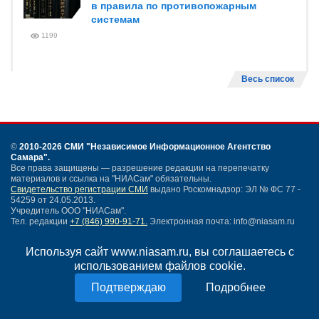
в правила по противопожарным
системам
1199
Весь список
©
2010-2026 СМИ
"Независимое Информационное Агентство
Самара"
.
Все права защищены — разрешение редакции на перепечатку
материалов и ссылка на "НИАСам" обязательны.
Свидетельство регистрации СМИ
выдано Роскомнадзор: ЭЛ № ФС 77 -
54259 от 24.05.2013.
Учредитель ООО "НИАСам".
Тел. редакции
+7 (846) 990-91-71.
Электронная почта: info@niasam.ru
Написать письмо
Используя сайт www.niasam.ru, вы соглашаетесь с
Карта сайта
использованием файлов cookie.
Нашли ошибку?
Политика конфиденциальности
Подробнее
Согласие на обработку персональных данных
18+