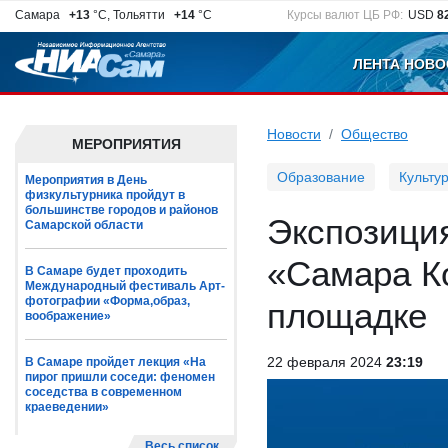
Самара
+13
°C, Тольятти
+14
°C
Курсы валют ЦБ РФ:
USD
8
ЛЕНТА НОВО
Новости
Общество
МЕРОПРИЯТИЯ
Образование
Культу
Мероприятия в День
физкультурника пройдут в
большинстве городов и районов
Экспозици
Самарской области
«Самара К
В Самаре будет проходить
Международный фестиваль Арт-
фотографии «Форма,образ,
площадке
воображение»
22 февраля 2024
23:19
В Самаре пройдет лекция «На
пирог пришли соседи: феномен
соседства в современном
краеведении»
Весь список