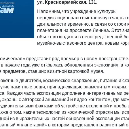
ул. Красноармейская, 131.
Напомним, что учреждение культуры
передислоцировало выставочную часть с
деятельности временно, в связи со строи
планетария на проспекте Ленина. Этот зн
объект возводится в непосредственной бл
музейно-выставочного центра, новым кор
смическая» представит ряд премьер в новом пространстве. 
в начале года уже открылась обновленная экспозиция, в к
 предметов, ставших визитной карточкой музея.
 ракетные двигатели, космическое снаряжение, питание и с
другие памятные вещи, принадлежащие знаменитым людям,
оса. Каждая часть экспозиции дополнена интерактивными р
, экраны c авторской анимацией и видео-контентом, где мо
 удивительными фактами об устройстве вселенной и пребы
акже о том, какие технологии из космической отрасли мы ис
ной из выразительных частей обновленной экспозиции ста
ванный «планетарий» в котором представлен раритетный о