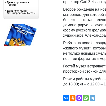
проектор Carl Zeiss, со
Второе рождение на нов
матрешек, для которой 
бережно восстановленна
демонстрирует ключевые
форму русского фолькл
художников Александра
Работа на новой площад
«живого музея», которы
не только новыми смел
новыми форматами меро
Гостей музея встречает
просторной стойкой для
Режим работы музейно-вы
до 18.00; чт – с 12.00 – 1