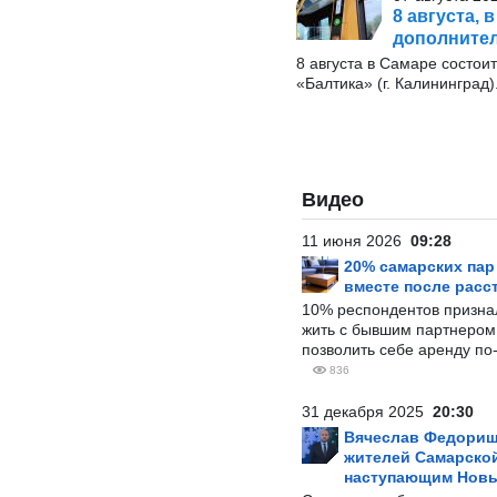
8 августа, 
дополните
8 августа в Самаре состои
«Балтика» (г. Калининград)
Видео
11 июня 2026
09:28
20% самарских па
вместе после расс
10% респондентов призна
жить с бывшим партнером и
позволить себе аренду по
836
31 декабря 2025
20:30
Вячеслав Федорищ
жителей Самарской
наступающим Нов