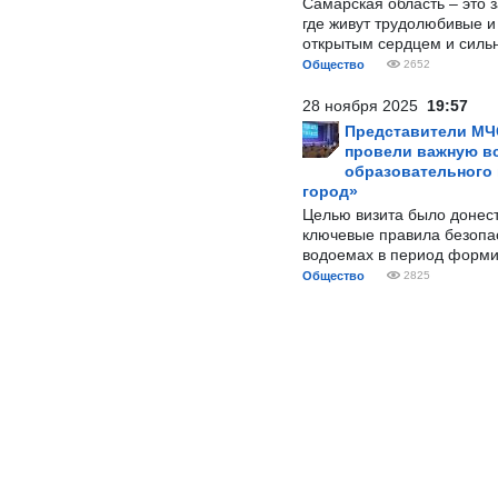
Самарская область – это 
где живут трудолюбивые и
открытым сердцем и силь
Общество
2652
28 ноября 2025
19:57
Представители МЧ
провели важную вс
образовательного
город»
Целью визита было донес
ключевые правила безопа
водоемах в период форми
Общество
2825