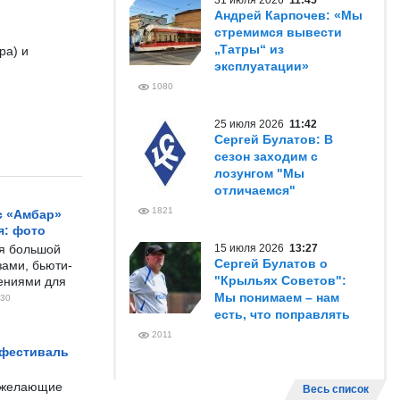
31 июля 2026
11:45
Андрей Карпочев: «Мы
стремимся вывести
„Татры“ из
ра) и
эксплуатации»
1080
25 июля 2026
11:42
Сергей Булатов: В
сезон заходим с
лозунгом "Мы
отличаемся"
1821
с «Амбар»
я: фото
ся большой
15 июля 2026
13:27
Сергей Булатов о
ами, бьюти-
"Крыльях Советов":
чениями для
Мы понимаем – нам
30
есть, что поправлять
2011
 фестиваль
е желающие
Весь список