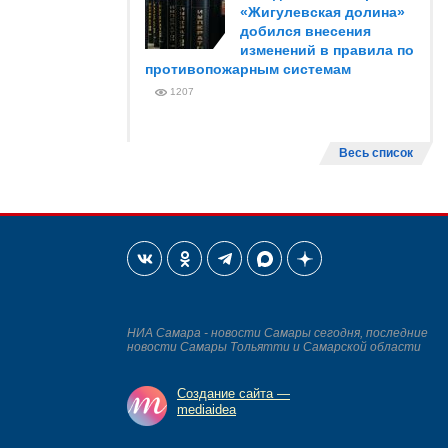
«Жигулевская долина»
добился внесения
изменений в правила по
противопожарным системам
1207
Весь список
НИА Самара - новости Самары сегодня, последние
новости Самары Тольятти и Самарской области
Создание сайта —
mediaidea