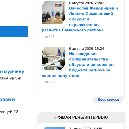
6 августа 2026
20:47
Вячеслав Федорищев и
Леонид Симановский
обсудили
перспективное
развитие Самарского региона
808
6 августа 2026
19:24
На заседании
облправительства
обсудили исполнение
бюджета региона за
го мужчину
первое полугодие
ляжа на 9-й
837
овой и
Весь список
 улицей 22
ПРЯМАЯ РЕЧЬ/ИНТЕРВЬЮ