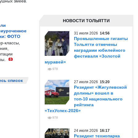
душных змеев.
НОВОСТИ ТОЛЬЯТТИ
ели
риуроченное
31 июля 2026
14:56
жи: ФОТО
Промышленные гиганты
р-классы,
Тольятти отмечены
ния,
наградами юбилейного
нтации
фестиваля «Золотой
ры.
муравей»
978
есь список
27 июля 2026
15:20
Резидент «Жигулевской
долины» вошел в
топ-10 национального
рейтинга
«ТехУспех-2026»
978
24 июля 2026
16:17
Резидент технопарка