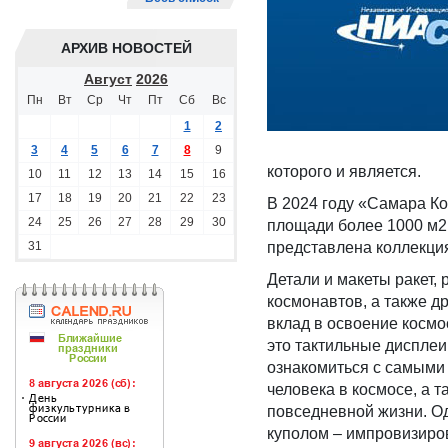
АРХИВ НОВОСТЕЙ
Август
2026
Пн
Вт
Ср
Чт
Пт
Сб
Вс
1
2
3
4
5
6
7
8
9
которого и является.
10
11
12
13
14
15
16
17
18
19
20
21
22
23
В 2024 году «Самара Ко
24
25
26
27
28
29
30
площади более 1000 м2 
31
представлена коллекция
Детали и макеты ракет,
космонавтов, а также 
вклад в освоение косм
это тактильные дисплеи
ознакомиться с самыми
человека в космосе, а т
повседневной жизни. Од
куполом – импровизиро