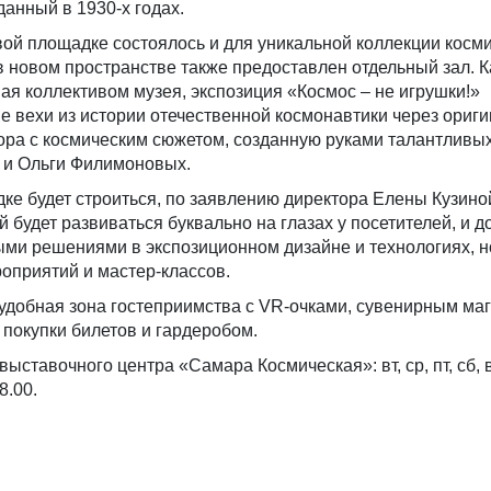
зданный в 1930-х годах.
ой площадке состоялось и для уникальной коллекции косм
в новом пространстве также предоставлен отдельный зал. К
я коллективом музея, экспозиция «Космос – не игрушки!»
 вехи из истории отечественной космонавтики через ориг
ора с космическим сюжетом, созданную руками талантливы
 и Ольги Филимоновых.
ке будет строиться, по заявлению директора Елены Кузино
й будет развиваться буквально на глазах у посетителей, и 
ыми решениями в экспозиционном дизайне и технологиях, н
приятий и мастер-классов.
 удобная зона гостеприимства с VR-очками, сувенирным ма
 покупки билетов и гардеробом.
ставочного центра «Самара Космическая»: вт, ср, пт, сб, в
8.00.