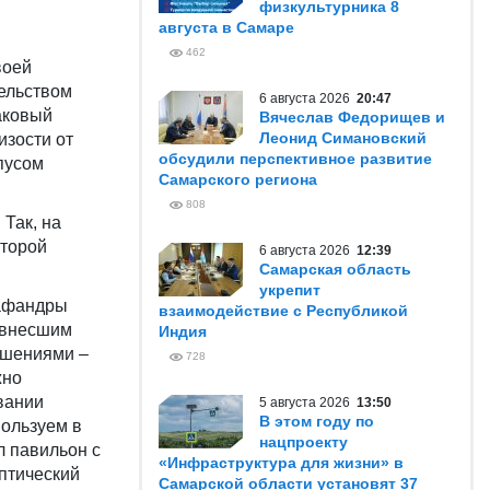
физкультурника 8
августа в Самаре
462
воей
тельством
6 августа 2026
20:47
аковый
Вячеслав Федорищев и
Леонид Симановский
изости от
обсудили перспективное развитие
пусом
Самарского региона
808
Так, на
оторой
6 августа 2026
12:39
Самарская область
укрепит
кафандры
взаимодействие с Республикой
 внесшим
Индия
ешениями –
728
жно
вании
5 августа 2026
13:50
В этом году по
пользуем в
нацпроекту
л павильон с
«Инфраструктура для жизни» в
птический
Самарской области установят 37