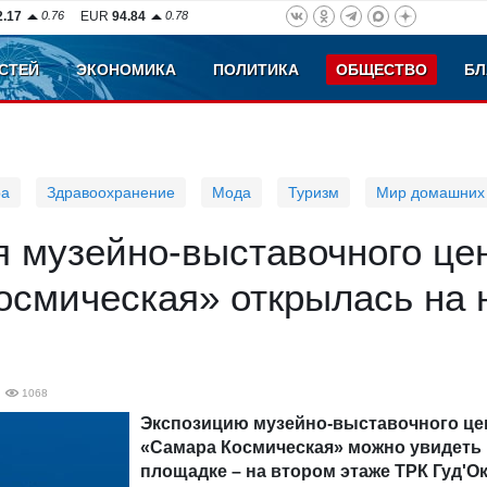
2.17
0.76
EUR
94.84
0.78
СТЕЙ
ЭКОНОМИКА
ПОЛИТИКА
ОБЩЕСТВО
БЛ
ра
Здравоохранение
Мода
Туризм
Мир домашних
я музейно-выставочного це
осмическая» открылась на 
1068
Экспозицию музейно-выставочного це
«Самара Космическая» можно увидеть 
площадке – на втором этаже ТРК Гуд'Ок