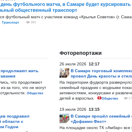
в день футбольного матча, в Самаре будет курсировать
льный общественный транспорт
тся футбольный матч с участием команд «Крылья Советов» (г. Сама
.
Транспорт
385
Фоторепортажи
26 июля 2026
12:17
р продолжают жить
В Самаре торговый комплек
тавания
провел День красоты и стил
лись, что продолжают
На территории фудкорта развернул
з-за того, что не могут
семейный праздник с модными показ
-отдельности.
активностями, конкурсами и развле
Общество
детей и взрослых.
Общество
17
19 июля 2026
13:15
ев поздравил
В Самаре прошёл семейный
 области с
«Дофамин Фест»
ым Годом
На площадке около ТК «Амбар» вс