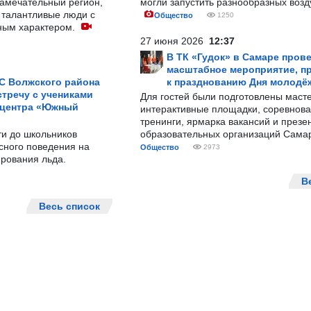
замечательный регион,
могли запустить разнообразных воз
 талантливые люди с
Общество
1250
ным характером.
27 июня 2026
12:37
В ТК «Гудок» в Самаре пров
масштабное мероприятие, п
С Волжского района
к празднованию Дня молодё
тречу с учениками
Для гостей были подготовлены масте
 центра «Южный
интерактивные площадки, соревнова
тренинги, ярмарка вакансий и презе
ти до школьников
образовательных организаций Сама
сного поведения на
Общество
2973
рования льда.
В
Весь список