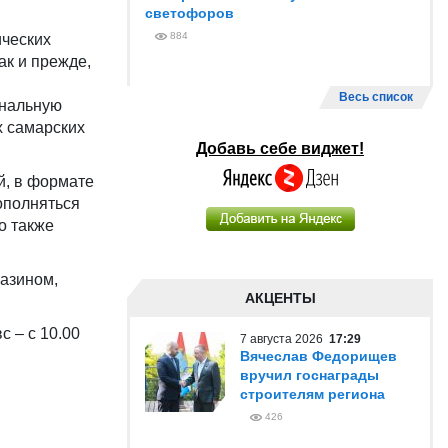
светофоров
884
ических
ак и прежде,
Весь список
инальную
х самарских
Добавь себе виджет!
й, в формате
дополняться
о также
газином,
АКЦЕНТЫ
с – с 10.00
7 августа 2026
17:29
Вячеслав Федорищев
вручил госнаграды
строителям региона
426