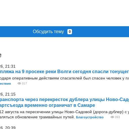
Обсудить тему
0
е
26, 21:31
 пляжа на 9 просеке реки Волги сегодня спасли тонуще
годаря оперативным действиям спасателей был спасен человек у п
ествия
317
26, 21:15
ранспорта через перекресток дублера улицы Ново-Сад
артсъезда временно ограничат в Самаре
9 12 августа на пересечении улицы Ново-Садовой (дорога-дублер) с
вляться обновление трамвайных путей.
Благоустройство
393
26, 20:39