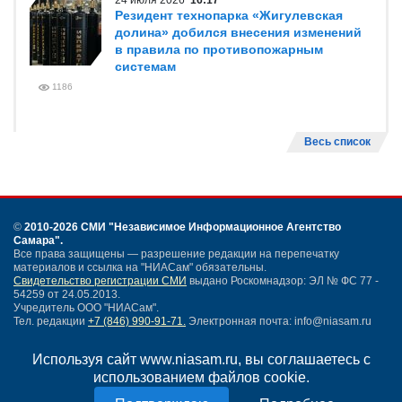
24 июля 2026
16:17
Резидент технопарка «Жигулевская
долина» добился внесения изменений
в правила по противопожарным
системам
1186
Весь список
©
2010-2026 СМИ
"Независимое Информационное Агентство
Самара"
.
Все права защищены — разрешение редакции на перепечатку
материалов и ссылка на "НИАСам" обязательны.
Свидетельство регистрации СМИ
выдано Роскомнадзор: ЭЛ № ФС 77 -
54259 от 24.05.2013.
Учредитель ООО "НИАСам".
Тел. редакции
+7 (846) 990-91-71.
Электронная почта: info@niasam.ru
Написать письмо
Используя сайт www.niasam.ru, вы соглашаетесь с
Карта сайта
использованием файлов cookie.
Нашли ошибку?