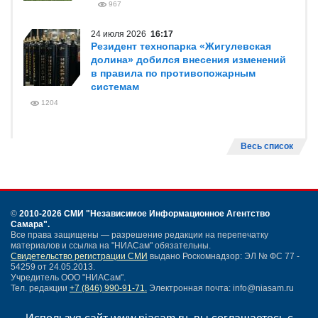
967
24 июля 2026
16:17
Резидент технопарка «Жигулевская
долина» добился внесения изменений
в правила по противопожарным
системам
1204
Весь список
©
2010-2026 СМИ
"Независимое Информационное Агентство
Самара"
.
Все права защищены — разрешение редакции на перепечатку
материалов и ссылка на "НИАСам" обязательны.
Свидетельство регистрации СМИ
выдано Роскомнадзор: ЭЛ № ФС 77 -
54259 от 24.05.2013.
Учредитель ООО "НИАСам".
Тел. редакции
+7 (846) 990-91-71.
Электронная почта: info@niasam.ru
Написать письмо