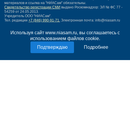
материалов и ссылка на "НИАСам" обязательны.
Свидетельство регистрации СМИ
выдано Роскомнадзор: ЭЛ № ФС 77 -
54259 от 24.05.2013.
Учредитель ООО "НИАСам".
Тел. редакции
+7 (846) 990-91-71.
Электронная почта: info@niasam.ru
Написать письмо
Используя сайт www.niasam.ru, вы соглашаетесь с
Карта сайта
использованием файлов cookie.
Нашли ошибку?
Политика конфиденциальности
Подробнее
Согласие на обработку персональных данных
18+
НИА Самара - новости Самары сегодня, последние новости Самары
Тольятти и Самарской области
Создание сайта —
mediaidea