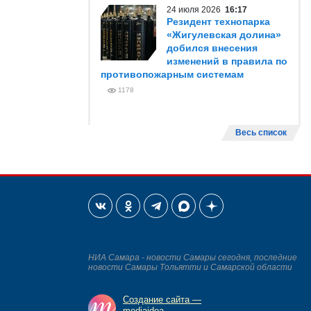
24 июля 2026
16:17
Резидент технопарка
«Жигулевская долина»
добился внесения
изменений в правила по
противопожарным системам
1178
Весь список
НИА Самара - новости Самары сегодня, последние
новости Самары Тольятти и Самарской области
Создание сайта —
mediaidea