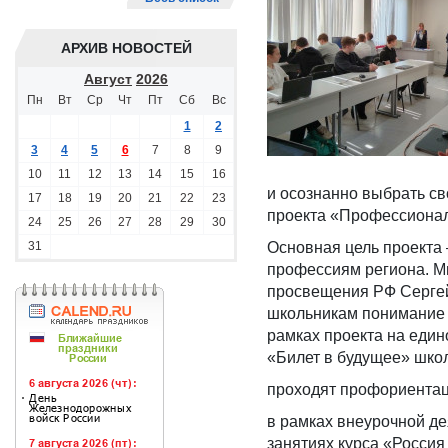
АРХИВ НОВОСТЕЙ
Август
2026
Пн
Вт
Ср
Чт
Пт
Сб
Вс
1
2
3
4
5
6
7
8
9
10
11
12
13
14
15
16
и осознанно выбрать с
17
18
19
20
21
22
23
проекта «Профессионал
24
25
26
27
28
29
30
31
Основная цель проекта
профессиям региона. М
просвещения РФ Сергей
школьникам понимание то
рамках проекта на еди
«Билет в будущее» школ
проходят профориентац
в рамках внеурочной д
занятиях курса «Россия