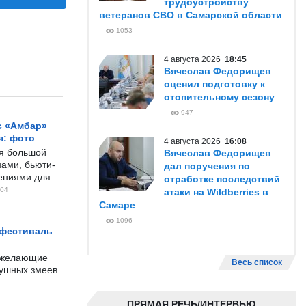
трудоустройству
ветеранов СВО в Самарской области
1053
4 августа 2026
18:45
Вячеслав Федорищев
оценил подготовку к
отопительному сезону
947
с «Амбар»
я: фото
4 августа 2026
16:08
ся большой
Вячеслав Федорищев
ами, бьюти-
дал поручения по
чениями для
отработке последствий
04
атаки на Wildberries в
Самаре
1096
 фестиваль
е желающие
Весь список
душных змеев.
ПРЯМАЯ РЕЧЬ/ИНТЕРВЬЮ