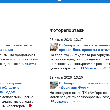
Фоторепортажи
26 июля 2026
12:17
р продолжают жить
В Самаре торговый комплек
тавания
провел День красоты и стил
лись, что продолжают
На территории фудкорта развернул
з-за того, что не могут
семейный праздник с модными показ
-отдельности.
активностями, конкурсами и развле
Общество
детей и взрослых.
Общество
17
19 июля 2026
13:15
ев поздравил
В Самаре прошёл семейный
 области с
«Дофамин Фест»
ым Годом
На площадке около ТК «Амбар» вс
замечательный регион,
могли запустить разнообразных воз
 талантливые люди с
Общество
1225
ным характером.