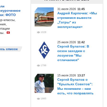
ели
31 июля 2026
11:45
риуроченное
Андрей Карпочев: «Мы
жи: ФОТО
стремимся вывести
р-классы,
„Татры“ из
ния,
эксплуатации»
нтации
ры.
1028
25 июля 2026
11:42
Сергей Булатов: В
есь список
сезон заходим с
лозунгом "Мы
отличаемся"
1798
15 июля 2026
13:27
Сергей Булатов о
"Крыльях Советов":
Мы понимаем – нам
есть, что поправлять
1985