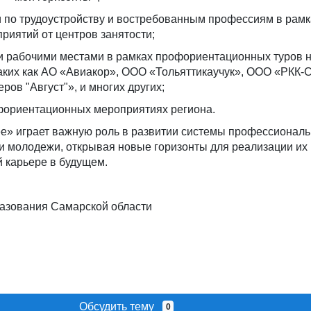
 по трудоустройству и востребованным профессиям в рамк
иятий от центров занятости;
и рабочими местами в рамках профориентационных туров 
аких как АО «Авиакор», ООО «Тольяттикаучук», ООО «РКК-
ов "Август"», и многих других;
офориентационных мероприятиях региона.
ее» играет важную роль в развитии системы профессионал
ки молодежи, открывая новые горизонты для реализации их
й карьере в будущем.
разования Самарской области
Обсудить тему
0