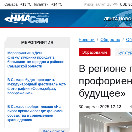
Самара
+13
°C, Тольятти
+14
°C
Курсы валют ЦБ РФ:
USD
8
ЛЕНТА НОВО
Новости
Общество
Об
МЕРОПРИЯТИЯ
Образование
Культу
Мероприятия в День
физкультурника пройдут в
большинстве городов и районов
В регионе 
Самарской области
профориен
В Самаре будет проходить
Международный фестиваль Арт-
фотографии «Форма,образ,
будущее»
воображение»
30 апреля 2025
17:12
В Самаре пройдет лекция «На
пирог пришли соседи: феномен
соседства в современном
краеведении»
Весь список