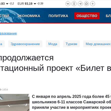
0.93
-0.2
EUR
93.19
-0.39
СТЕЙ
ЭКОНОМИКА
ПОЛИТИКА
ОБЩЕСТВО
БЛ
разование
ра
Здравоохранение
Мода
Туризм
Мир домашних
продолжается
тационный проект «Билет 
1854
С января по апрель 2025 года более 45 
школьников 6-11 классов Самарской о
приняли участие в мероприятиях проек