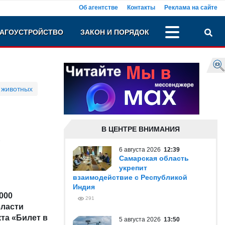
Об агентстве
Контакты
Реклама на сайте
АГОУСТРОЙСТВО
ЗАКОН И ПОРЯДОК
 животных
В ЦЕНТРЕ ВНИМАНИЯ
в
6 августа 2026
12:39
Самарская область
укрепит
взаимодействие с Республикой
Индия
000
291
бласти
та «Билет в
5 августа 2026
13:50