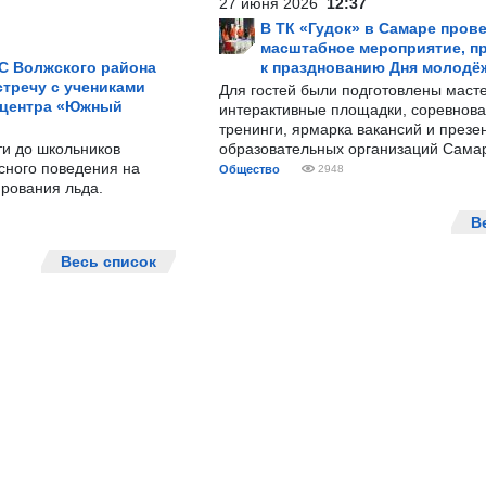
27 июня 2026
12:37
В ТК «Гудок» в Самаре пров
масштабное мероприятие, п
С Волжского района
к празднованию Дня молодё
тречу с учениками
Для гостей были подготовлены масте
 центра «Южный
интерактивные площадки, соревнова
тренинги, ярмарка вакансий и презе
ти до школьников
образовательных организаций Сама
сного поведения на
Общество
2948
рования льда.
В
Весь список