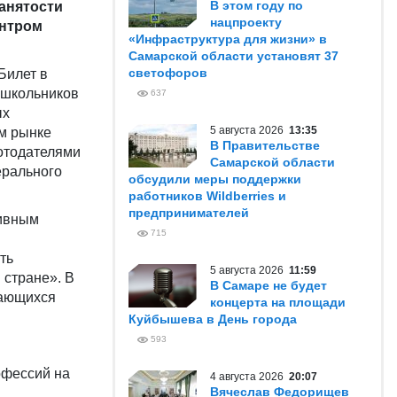
В этом году по
анятости
нацпроекту
ентром
«Инфраструктура для жизни» в
Самарской области установят 37
светофоров
Билет в
 школьников
637
ых
5 августа 2026
13:35
м рынке
В Правительстве
отодателями
Самарской области
ерального
обсудили меры поддержки
работников Wildberries и
предпринимателей
тивным
715
ть
5 августа 2026
11:59
 стране». В
В Самаре не будет
чающихся
концерта на площади
Куйбышева в День города
593
офессий на
4 августа 2026
20:07
Вячеслав Федорищев