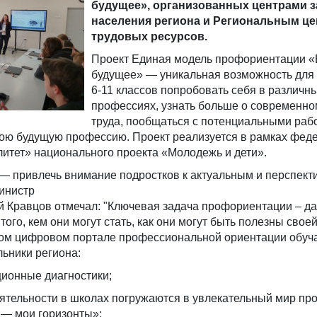
будущее», организованных центрами з
населения региона и Региональным ц
трудовых ресурсов.
Проект Единая модель профориентации «
будущее» — уникальная возможность для
6-11 классов попробовать себя в различн
профессиях, узнать больше о современно
труда, пообщаться с потенциальными раб
вою будущую профессию. Проект реализуется в рамках фед
итет» национального проекта «Молодежь и дети».
 — привлечь внимание подростков к актуальным и перспек
инистр
 Кравцов отмечал: "Ключевая задача профориентации – да
го, кем они могут стать, как они могут быть полезны своей
ном цифровом портале профессиональной ориентации обу
ьники региона:
ионные диагностики;
еятельности в школах погружаются в увлекательный мир пр
 — мои горизонты»;