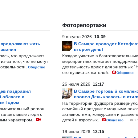
Фоторепортажи
9 августа 2026
10:39
р продолжают жить
В Самаре проходит Котофест
тавания
второй день!
лись, что продолжают
Каждое участие в благотворительных
з-за того, что не могут
мероприятиях помогает поддержива
-отдельности.
деятельность приют для животных “
Общество
его пушистых жителей.
Общество
26 июля 2026
12:17
ев поздравил
В Самаре торговый комплек
 области с
провел День красоты и стил
ым Годом
На территории фудкорта развернул
замечательный регион,
семейный праздник с модными показ
 талантливые люди с
активностями, конкурсами и развле
ным характером.
детей и взрослых.
Общество
17
19 июля 2026
13:15