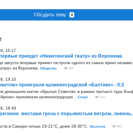
Обсудить тему
0
е
26, 15:17
первые приедет «Никитинский театр» из Воронежа
е августа впервые примет гастроли одного из самых ярких незави
еатра» из Воронежа.
Общество
195
26, 19:10
ветов» проиграли калининградской «Балтике» - 0:2
ём домашнем матче «Крылья Советов» в рамках третьего тура Аль
Арене» принимали калининградскую...
Спорт
714
26, 18:49
 регионе местами гроза с порывистым ветром, ливень, 
уста в Самаре ночью 19-21°С, днем 28-30°С.
Экология
663