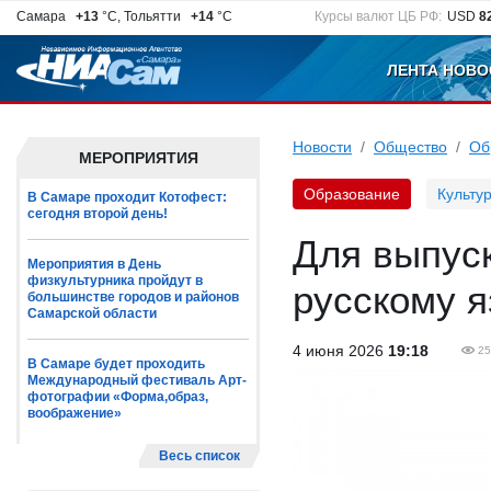
Самара
+13
°C, Тольятти
+14
°C
Курсы валют ЦБ РФ:
USD
8
ЛЕНТА НОВО
Новости
Общество
Об
МЕРОПРИЯТИЯ
Образование
Культу
В Самаре проходит Котофест:
сегодня второй день!
Для выпус
Мероприятия в День
физкультурника пройдут в
русскому я
большинстве городов и районов
Самарской области
4 июня 2026
19:18
25
В Самаре будет проходить
Международный фестиваль Арт-
фотографии «Форма,образ,
воображение»
Весь список