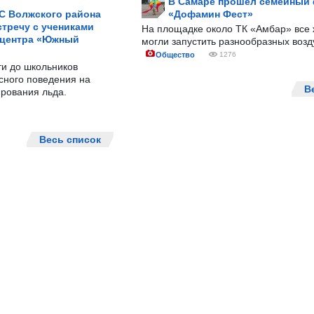
В Самаре прошёл семейный
С Волжского района
«Дофамин Фест»
тречу с учениками
На площадке около ТК «Амбар» вс
 центра «Южный
могли запустить разнообразных воз
Общество
1276
ти до школьников
сного поведения на
В
рования льда.
Весь список