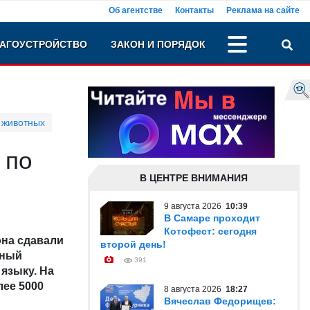
Об агентстве
Контакты
Реклама на сайте
АГОУСТРОЙСТВО
ЗАКОН И ПОРЯДОК
 животных
 по
В ЦЕНТРЕ ВНИМАНИЯ
9 августа 2026
10:39
В Самаре проходит
Котофест: сегодня
она сдавали
второй день!
иный
391
языку. На
лее 5000
8 августа 2026
18:27
Вячеслав Федорищев: