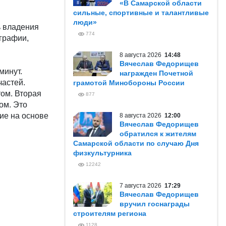
«В Самарской области
сильные, спортивные и талантливые
люди»
ь владения
774
графии,
8 августа 2026
14:48
Вячеслав Федорищев
минут.
награжден Почетной
частей.
грамотой Минобороны России
том. Вторая
877
ом. Это
ие на основе
8 августа 2026
12:00
Вячеслав Федорищев
обратился к жителям
Самарской области по случаю Дня
физкультурника
12242
7 августа 2026
17:29
Вячеслав Федорищев
вручил госнаграды
строителям региона
1128