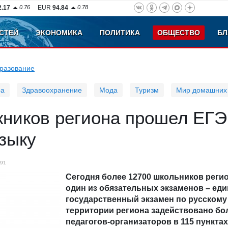
2.17
0.76
EUR
94.84
0.78
СТЕЙ
ЭКОНОМИКА
ПОЛИТИКА
ОБЩЕСТВО
БЛ
разование
ра
Здравоохранение
Мода
Туризм
Мир домашних
кников региона прошел ЕГЭ
зыку
91
Сегодня более 12700 школьников реги
один из обязательных экзаменов – ед
государственный экзамен по русскому 
территории региона задействовано бо
педагогов-организаторов в 115 пунктах