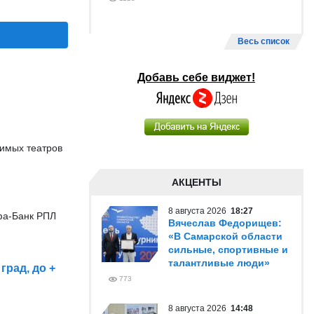
Весь список
Добавь себе виджет!
симых театров
АКЦЕНТЫ
8 августа 2026
18:27
фа-Банк РПЛ
Вячеслав Федорищев:
«В Самарской области
сильные, спортивные и
талантливые люди»
град, до +
773
8 августа 2026
14:48