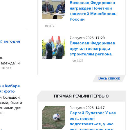
Вячеслав Федорищев
награжден Почетной
грамотой Минобороны
России
877
7 августа 2026
17:29
: сегодня
Вячеслав Федорищев
вручил госнаграды
строителям региона
ть
1127
Надежда” и
393
Весь список
с «Амбар»
я: фото
ПРЯМАЯ РЕЧЬ/ИНТЕРВЬЮ
ся большой
ами, бьюти-
чениями для
9 августа 2026
14:17
Сергей Булатов: У нас
68
есть неделя
подготовиться, у нас
есть неделя для того,