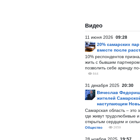
Видео
11 июня 2026
09:28
20% самарских па
вместе после расс
10% респондентов призна
жить с бывшим партнером и
позволить себе аренду по
844
31 декабря 2025
20:30
Вячеслав Федорищ
жителей Самарской
наступающим Нов
Самарская область – это 
где живут трудолюбивые и
открытым сердцем и силь
Общество
2659
28 ноября 2025
19:57