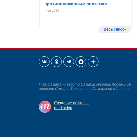
противопожарным системам
1230
Весь список
НИА Самара - новости Самары сегодня, последние
новости Самары Тольятти и Самарской области
Создание сайта —
mediaidea