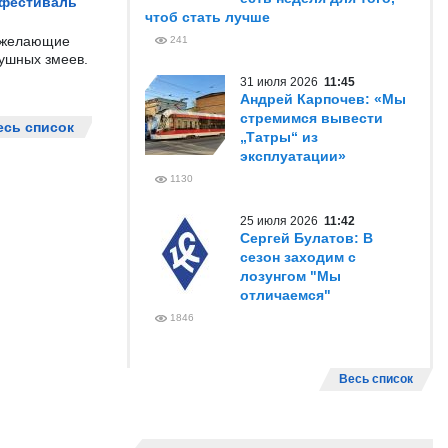
 фестиваль
чтоб стать лучше
е желающие
241
душных змеев.
31 июля 2026
11:45
Андрей Карпочев: «Мы
стремимся вывести
есь список
„Татры“ из
эксплуатации»
1130
25 июля 2026
11:42
Сергей Булатов: В
сезон заходим с
лозунгом "Мы
отличаемся"
1846
Весь список