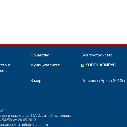
Общество
Благоустройство
тво и
Муниципалитет
КОРОНАВИРУС
сть
В мире
Персоны (Архив-2012г)
ра"
.
лов и ссылка на "НИАСам" обязательны.
54259 от 24.05.2013.
нная почта: info@niasam.ru