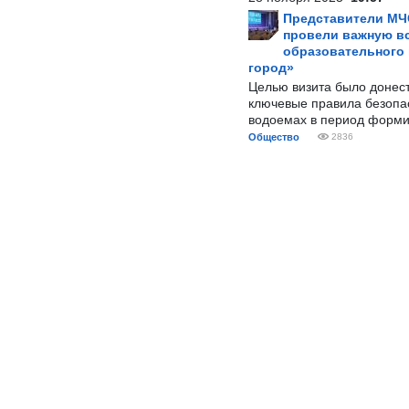
Представители МЧ
провели важную вс
образовательного
город»
Целью визита было донес
ключевые правила безопа
водоемах в период форми
Общество
2836