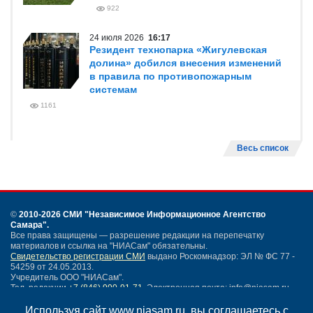
922
24 июля 2026
16:17
Резидент технопарка «Жигулевская
долина» добился внесения изменений
в правила по противопожарным
системам
1161
Весь список
©
2010-2026 СМИ
"Независимое Информационное Агентство
Самара"
.
Все права защищены — разрешение редакции на перепечатку
материалов и ссылка на "НИАСам" обязательны.
Свидетельство регистрации СМИ
выдано Роскомнадзор: ЭЛ № ФС 77 -
54259 от 24.05.2013.
Учредитель ООО "НИАСам".
Тел. редакции
+7 (846) 990-91-71.
Электронная почта: info@niasam.ru
Написать письмо
Используя сайт www.niasam.ru, вы соглашаетесь с