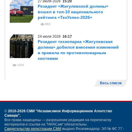
27 июля 2026
15:20
Резидент «Жигулевской долины»
вошел в топ-10 национального
рейтинга «ТехУспех-2026»
963
24 июля 2026
16:17
Резидент технопарка «Жигулевская
долина» добился внесения изменений
в правила по противопожарным
системам
1202
Весь список
©
2010-2026 СМИ
"Независимое Информационное Агентство
Самара"
.
Все права защищены — разрешение редакции на перепечатку
материалов и ссылка на "НИАСам" обязательны.
Свидетельство регистрации СМИ
выдано Роскомнадзор: ЭЛ № ФС 77 -