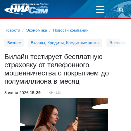
Новости
Экономика
Новости компаний
Бизнес
Вклады, Кредиты, Кредитные карты
Электронн
Билайн тестирует бесплатную
страховку от телефонного
мошенничества с покрытием до
полумиллиона в месяц
3 июня 2026
15:29
4123