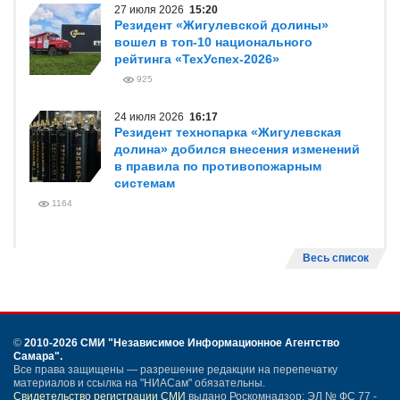
27 июля 2026
15:20
Резидент «Жигулевской долины»
вошел в топ-10 национального
рейтинга «ТехУспех-2026»
925
24 июля 2026
16:17
Резидент технопарка «Жигулевская
долина» добился внесения изменений
в правила по противопожарным
системам
1164
Весь список
©
2010-2026 СМИ
"Независимое Информационное Агентство
Самара"
.
Все права защищены — разрешение редакции на перепечатку
материалов и ссылка на "НИАСам" обязательны.
Свидетельство регистрации СМИ
выдано Роскомнадзор: ЭЛ № ФС 77 -