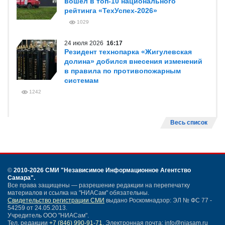
вошел в топ-10 национального
рейтинга «ТехУспех-2026»
1029
24 июля 2026
16:17
Резидент технопарка «Жигулевская
долина» добился внесения изменений
в правила по противопожарным
системам
1242
Весь список
©
2010-2026 СМИ
"Независимое Информационное Агентство
Самара"
.
Все права защищены — разрешение редакции на перепечатку
материалов и ссылка на "НИАСам" обязательны.
Свидетельство регистрации СМИ
выдано Роскомнадзор: ЭЛ № ФС 77 -
54259 от 24.05.2013.
Учредитель ООО "НИАСам".
Тел. редакции
+7 (846) 990-91-71.
Электронная почта: info@niasam.ru