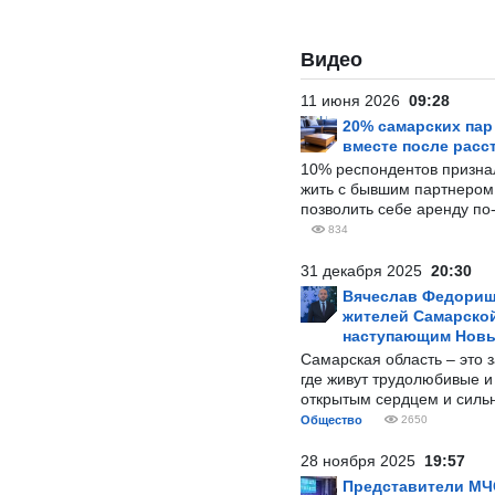
Видео
11 июня 2026
09:28
20% самарских па
вместе после расс
10% респондентов призна
жить с бывшим партнером и
позволить себе аренду по
834
31 декабря 2025
20:30
Вячеслав Федорищ
жителей Самарской
наступающим Нов
Самарская область – это 
где живут трудолюбивые и
открытым сердцем и силь
Общество
2650
28 ноября 2025
19:57
Представители МЧ