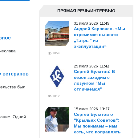
ПРЯМАЯ РЕЧЬ/ИНТЕРВЬЮ
31 июля 2026
11:45
Андрей Карпочев: «Мы
стремимся вывести
вное
„Татры“ из
эксплуатации»
ячеслава
1054
25 июля 2026
11:42
Сергей Булатов: В
у ветеранов
сезон заходим с
лозунгом "Мы
тельстве был
отличаемся"
1812
15 июля 2026
13:27
Сергей Булатов о
щание. Одной
"Крыльях Советов":
Мы понимаем – нам
есть, что поправлять