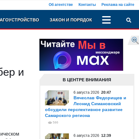
Об агентстве
Контакты
Реклама на сайте
АГОУСТРОЙСТВО
ЗАКОН И ПОРЯДОК
бер и
В ЦЕНТРЕ ВНИМАНИЯ
6 августа 2026
20:47
Вячеслав Федорищев и
Леонид Симановский
обсудили перспективное развитие
Самарского региона
586
мическом
6 августа 2026
12:39