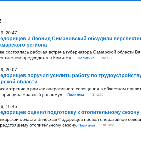
е
26, 20:47
едорищев и Леонид Симановский обсудили перспекти
амарского региона
оскве состоялась рабочая встреча губернатора Самарской области В
стителем председателя Комитета...
Политика
592
26, 20:07
едорищев поручил усилить работу по трудоустройств
рской области
 рассмотрение в рамках оперативного совещания в областном прави
и принципа «равный равному»...
Политика
1166
26, 18:45
едорищев оценил подготовку к отопительному сезону
амарской области Вячеслав Федорищев провел оперативное сове
 предстоящему отопительному сезону.
Политика
1051