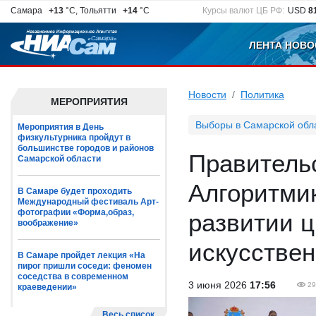
Самара
+13
°C, Тольятти
+14
°C
Курсы валют ЦБ РФ:
USD
8
ЛЕНТА НОВО
Новости
Политика
МЕРОПРИЯТИЯ
Выборы в Самарской обл
Мероприятия в День
физкультурника пройдут в
большинстве городов и районов
Правитель
Самарской области
Алгоритми
В Самаре будет проходить
Международный фестиваль Арт-
фотографии «Форма,образ,
развитии 
воображение»
искусствен
В Самаре пройдет лекция «На
пирог пришли соседи: феномен
соседства в современном
3 июня 2026
17:56
29
краеведении»
Весь список