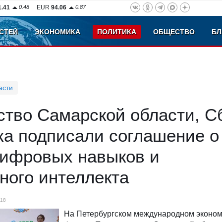
1.41
0.48
EUR
94.06
0.87
СТЕЙ
ЭКОНОМИКА
ПОЛИТИКА
ОБЩЕСТВО
БЛ
асти
ство Самарской области, С
ка подписали соглашение о
цифровых навыков и
ного интеллекта
18
На Петербургском международном эконо