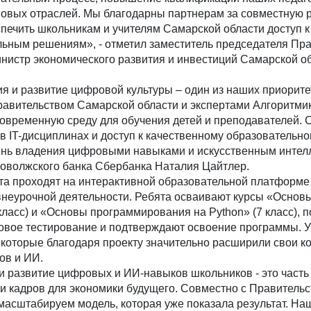
новых отраслей. Мы благодарны партнерам за совместную р
печить школьникам и учителям Самарской области доступ 
ьным решениям», - отметил заместитель председателя Пр
нистр экономического развития и инвестиций Самарской о
я и развитие цифровой культуры – один из наших приорите
равительством Самарской области и экспертами Алгоритмик
современную среду для обучения детей и преподавателей.
в IT-дисциплинах и доступ к качественному образовательно
ень владения цифровыми навыками и искусственным интелл
Поволжского банка Сбербанка Наталия Цайтлер.
кта проходят на интерактивной образовательной платформе
внеурочной деятельности. Ребята осваивают курсы «Основ
ласс) и «Основы программирования на Python» (7 класс), п
говое тестирование и подтверждают освоение программы. У
 которые благодаря проекту значительно расширили свои к
ов и ИИ.
и развитие цифровых и ИИ-навыков школьников - это часть
и кадров для экономики будущего. Совместно с Правитель
масштабируем модель, которая уже показала результат. Н