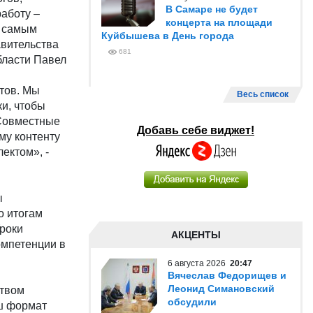
В Самаре не будет
аботу –
концерта на площади
к самым
Куйбышева в День города
авительства
681
бласти Павел
тов. Мы
Весь список
и, чтобы
 Совместные
Добавь себе виджет!
му контенту
ектом», -
ы
о итогам
роки
АКЦЕНТЫ
омпетенции в
6 августа 2026
20:47
Вячеслав Федорищев и
Леонид Симановский
ством
обсудили
аш формат