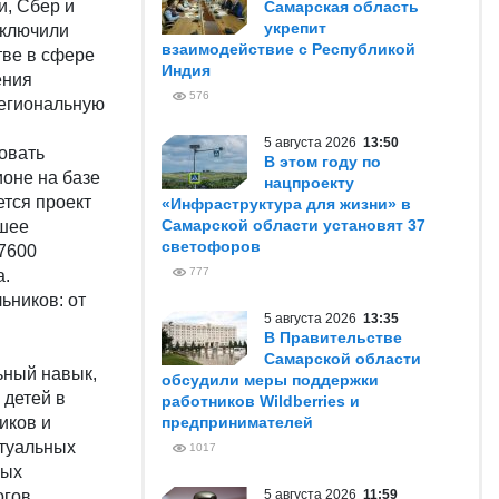
, Сбер и
Самарская область
укрепит
аключили
взаимодействие с Республикой
тве в сфере
Индия
ения
576
региональную
5 августа 2026
13:50
овать
В этом году по
ионе на базе
нацпроекту
ется проект
«Инфраструктура для жизни» в
Самарской области установят 37
йшее
светофоров
 7600
777
а.
ьников: от
5 августа 2026
13:35
В Правительстве
Самарской области
ьный навык,
обсудили меры поддержки
 детей в
работников Wildberries и
иков и
предпринимателей
ктуальных
1017
ных
гов,
5 августа 2026
11:59