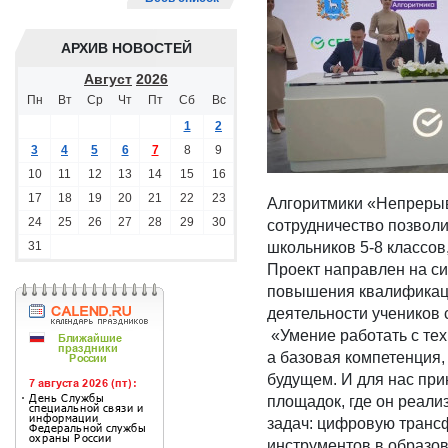
АРХИВ НОВОСТЕЙ
Август
2026
Пн
Вт
Ср
Чт
Пт
Сб
Вс
1
2
3
4
5
6
7
8
9
10
11
12
13
14
15
16
17
18
19
20
21
22
23
Алгоритмики «Непрерыв
24
25
26
27
28
29
30
сотрудничество позволи
31
школьников 5-8 классов
Проект направлен на си
повышения квалификаци
деятельности учеников
«Умение работать с тех
а базовая компетенция
будущем. И для нас при
площадок, где он реал
задач: цифровую транс
инструментов в образо