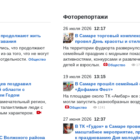
Фоторепортажи
26 июля 2026
12:17
р продолжают жить
В Самаре торговый комплек
тавания
провел День красоты и стил
лись, что продолжают
На территории фудкорта развернул
з-за того, что не могут
семейный праздник с модными показ
-отдельности.
активностями, конкурсами и развле
Общество
детей и взрослых.
Общество
17
19 июля 2026
13:15
ев поздравил
В Самаре прошёл семейный
 области с
«Дофамин Фест»
ым Годом
На площадке около ТК «Амбар» вс
замечательный регион,
могли запустить разнообразных воз
 талантливые люди с
Общество
1241
ным характером.
27 июня 2026
12:37
В ТК «Гудок» в Самаре пров
масштабное мероприятие, п
С Волжского района
к празднованию Дня молодё