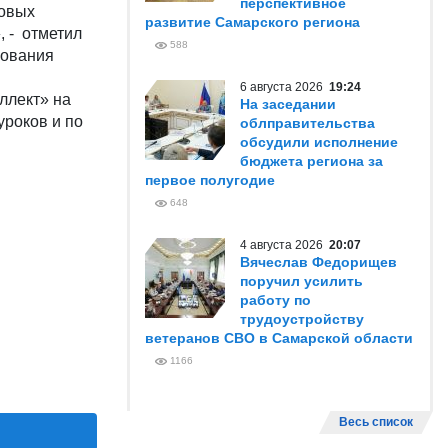
перспективное
ровых
развитие Самарского региона
, - отметил
588
рования
6 августа 2026
19:24
ллект» на
На заседании
уроков и по
облправительства
обсудили исполнение
бюджета региона за
первое полугодие
648
4 августа 2026
20:07
Вячеслав Федорищев
поручил усилить
работу по
трудоустройству
ветеранов СВО в Самарской области
1166
Весь список