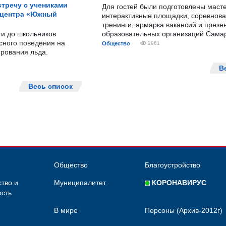
тречу с учениками
Для гостей были подготовлены масте
 центра «Южный
интерактивные площадки, соревнова
тренинги, ярмарка вакансий и презе
ти до школьников
образовательных организаций Сама
сного поведения на
Общество
2961
рования льда.
В
Весь список
Общество
Благоустройство
тво и
Муниципалитет
КОРОНАВИРУС
сть
В мире
Персоны (Архив-2012г)