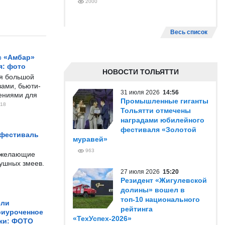
2000
Весь список
с «Амбар»
я: фото
НОВОСТИ ТОЛЬЯТТИ
ся большой
ами, бьюти-
31 июля 2026
14:56
чениями для
Промышленные гиганты
18
Тольятти отмечены
наградами юбилейного
фестиваля «Золотой
 фестиваль
муравей»
963
е желающие
душных змеев.
27 июля 2026
15:20
Резидент «Жигулевской
долины» вошел в
топ-10 национального
ели
рейтинга
риуроченное
«ТехУспех-2026»
жи: ФОТО