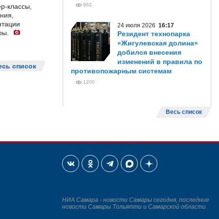
962
р-классы,
ния,
нтации
24 июля 2026
16:17
ры.
Резидент технопарка
«Жигулевская долина»
добился внесения
изменений в правила по
есь список
противопожарным системам
1200
Весь список
НИА Самара - новости Самары сегодня, последние
новости Самары Тольятти и Самарской области