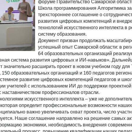
форуме Правительство Самарской области
Школа программирования Алгоритмика з
трехстороннее соглашение о сотрудничес
развития цифровых компетенций и внедр
технологий искусственного интеллекта в 
систему образования.
Документ призван продолжать масштабир
успешный опыт Самарской области: в рег
64 образовательных организаций реализу
ная система развития цифровых и ИИ-навыков». Дальне
т значительно расширить проект в новом учебном году для
, 150 образовательных организаций и 160 педагогов регион
стемное развитие цифровых компетенций педагогов и школ
и учителей с использованием ИИ до поддержки проектной
 с наставничеством профессионалов отрасли.
нологиями искусственного интеллекта – уже не дополнител
, которая определит профессиональные возможности наших
нципиально важно увеличивать охват проекта, число участн
изуется. Наше соглашение направлено на решение самых а
формацию экономики, необходимость внедрения современ
вательный процесс, повышение квалификации наших педаго