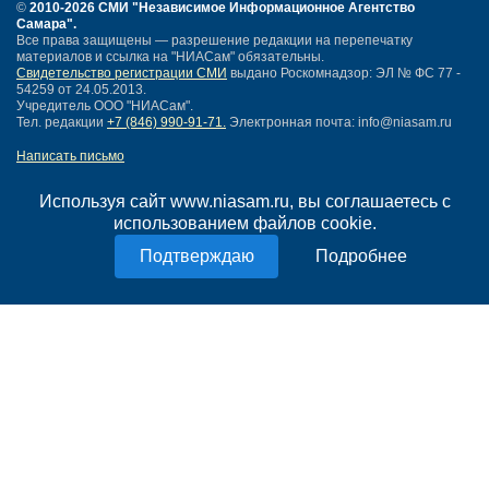
©
2010-2026 СМИ
"Независимое Информационное Агентство
Самара"
.
Все права защищены — разрешение редакции на перепечатку
материалов и ссылка на "НИАСам" обязательны.
Свидетельство регистрации СМИ
выдано Роскомнадзор: ЭЛ № ФС 77 -
54259 от 24.05.2013.
Учредитель ООО "НИАСам".
Тел. редакции
+7 (846) 990-91-71.
Электронная почта: info@niasam.ru
Написать письмо
Карта сайта
Нашли ошибку?
Используя сайт www.niasam.ru, вы соглашаетесь с
Политика конфиденциальности
использованием файлов cookie.
Согласие на обработку персональных данных
Подробнее
18+
НИА Самара - новости Самары сегодня, последние новости Самары
Тольятти и Самарской области
Создание сайта —
mediaidea