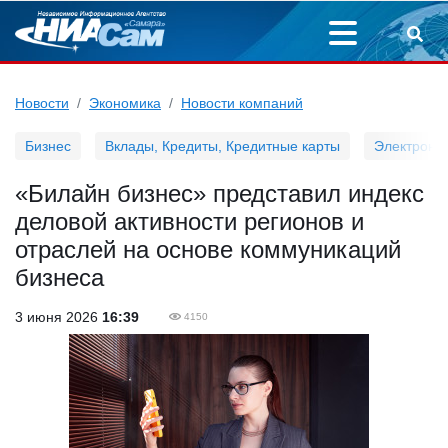
Новости
Экономика
Новости компаний
Бизнес
Вклады, Кредиты, Кредитные карты
Электронн
«Билайн бизнес» представил индекс
деловой активности регионов и
отраслей на основе коммуникаций
бизнеса
3 июня 2026
16:39
4150