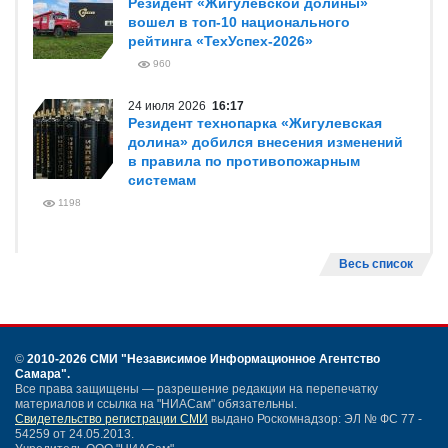
Резидент «Жигулевской долины»
вошел в топ-10 национального
рейтинга «ТехУспех-2026»
960
24 июля 2026
16:17
Резидент технопарка «Жигулевская
долина» добился внесения изменений
в правила по противопожарным
системам
1198
Весь список
©
2010-2026 СМИ
"Независимое Информационное Агентство
Самара"
.
Все права защищены — разрешение редакции на перепечатку
материалов и ссылка на "НИАСам" обязательны.
Свидетельство регистрации СМИ
выдано Роскомнадзор: ЭЛ № ФС 77 -
54259 от 24.05.2013.