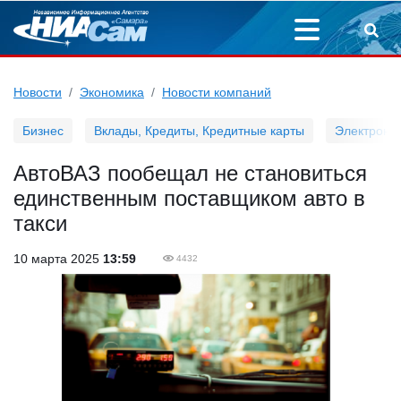
Новости
Экономика
Новости компаний
Бизнес
Вклады, Кредиты, Кредитные карты
Электронн
АвтоВАЗ пообещал не становиться
единственным поставщиком авто в
такси
10 марта 2025
13:59
4432