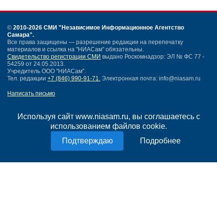
©
2010-2026 СМИ
"Независимое Информационное Агентство
Самара"
.
Все права защищены — разрешение редакции на перепечатку
материалов и ссылка на "НИАСам" обязательны.
Свидетельство регистрации СМИ
выдано Роскомнадзор: ЭЛ № ФС 77 -
54259 от 24.05.2013.
Учредитель ООО "НИАСам".
Тел. редакции
+7 (846) 990-91-71.
Электронная почта: info@niasam.ru
Написать письмо
Карта сайта
Нашли ошибку?
Используя сайт www.niasam.ru, вы соглашаетесь с
Политика конфиденциальности
использованием файлов cookie.
Согласие на обработку персональных данных
Подробнее
18+
НИА Самара - новости Самары сегодня, последние новости Самары
Тольятти и Самарской области