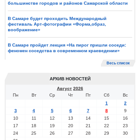
большинстве городов и районов Самарской области
В Самаре будет проходить Международный
фестиваль Арт-фотографии «Форма,образ,
воображение»
В Самаре пройдет лекция «На пирог пришли соседи:
феномен соседства в современном краеведении»
Весь список
АРХИВ НОВОСТЕЙ
Август
2026
Пн
Вт
Ср
Чт
Пт
Сб
Вс
1
2
3
4
5
6
7
8
9
10
11
12
13
14
15
16
17
18
19
20
21
22
23
24
25
26
27
28
29
30