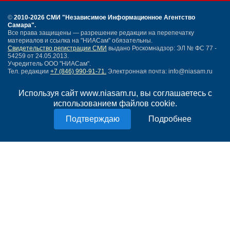
©
2010-2026 СМИ
"Независимое Информационное Агентство
Самара"
.
Все права защищены — разрешение редакции на перепечатку
материалов и ссылка на "НИАСам" обязательны.
Свидетельство регистрации СМИ
выдано Роскомнадзор: ЭЛ № ФС 77 -
54259 от 24.05.2013.
Учредитель ООО "НИАСам".
Тел. редакции
+7 (846) 990-91-71.
Электронная почта: info@niasam.ru
Написать письмо
Используя сайт www.niasam.ru, вы соглашаетесь с
Карта сайта
использованием файлов cookie.
Нашли ошибку?
Политика конфиденциальности
Подробнее
Согласие на обработку персональных данных
18+
НИА Самара - новости Самары сегодня, последние новости Самары
Тольятти и Самарской области
Создание сайта —