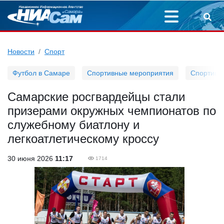
Новости
Спорт
Футбол в Самаре
Спортивные мероприятия
Спортивн
Самарские росгвардейцы стали
призерами окружных чемпионатов по
служебному биатлону и
легкоатлетическому кроссу
30 июня 2026
11:17
1714