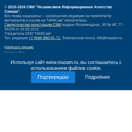
©
2010-2026 СМИ
"Независимое Информационное Агентство
Самара"
.
Все права защищены — разрешение редакции на перепечатку
материалов и ссылка на "НИАСам" обязательны.
Свидетельство регистрации СМИ
выдано Роскомнадзор: ЭЛ № ФС 77 -
54259 от 24.05.2013.
Учредитель ООО "НИАСам".
Тел. редакции
+7 (846) 990-91-71.
Электронная почта: info@niasam.ru
Написать письмо
Карта сайта
Нашли ошибку?
Используя сайт www.niasam.ru, вы соглашаетесь с
Политика конфиденциальности
использованием файлов cookie.
Согласие на обработку персональных данных
18+
Подробнее
НИА Самара - новости Самары сегодня, последние новости Самары
Тольятти и Самарской области
Создание сайта —