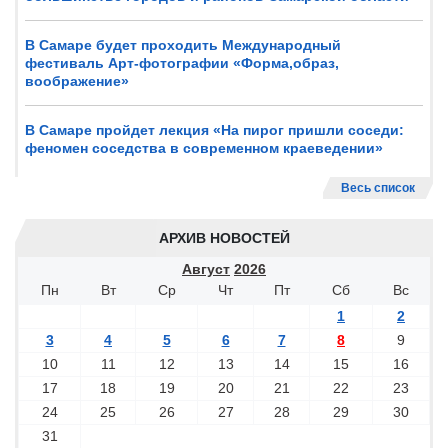
В Самаре будет проходить Международный
фестиваль Арт-фотографии «Форма,образ,
воображение»
В Самаре пройдет лекция «На пирог пришли соседи:
феномен соседства в современном краеведении»
Весь список
АРХИВ НОВОСТЕЙ
Август
2026
Пн
Вт
Ср
Чт
Пт
Сб
Вс
1
2
3
4
5
6
7
8
9
10
11
12
13
14
15
16
17
18
19
20
21
22
23
24
25
26
27
28
29
30
31