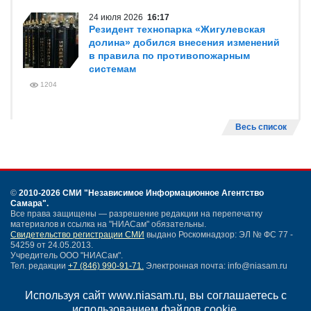
24 июля 2026
16:17
Резидент технопарка «Жигулевская
долина» добился внесения изменений
в правила по противопожарным
системам
1204
Весь список
©
2010-2026 СМИ
"Независимое Информационное Агентство
Самара"
.
Все права защищены — разрешение редакции на перепечатку
материалов и ссылка на "НИАСам" обязательны.
Свидетельство регистрации СМИ
выдано Роскомнадзор: ЭЛ № ФС 77 -
54259 от 24.05.2013.
Учредитель ООО "НИАСам".
Тел. редакции
+7 (846) 990-91-71.
Электронная почта: info@niasam.ru
Написать письмо
Используя сайт www.niasam.ru, вы соглашаетесь с
Карта сайта
использованием файлов cookie.