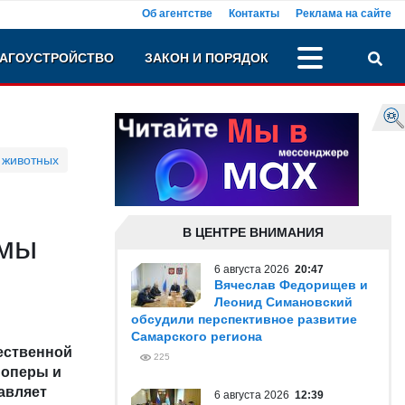
Об агентстве
Контакты
Реклама на сайте
АГОУСТРОЙСТВО
ЗАКОН И ПОРЯДОК
 животных
В ЦЕНТРЕ ВНИМАНИЯ
амы
6 августа 2026
20:47
Вячеслав Федорищев и
Леонид Симановский
обсудили перспективное развитие
Самарского региона
чественной
225
 оперы и
авляет
6 августа 2026
12:39