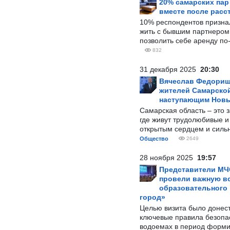
20% самарских па
вместе после расс
10% респондентов призна
жить с бывшим партнером и
позволить себе аренду по
832
31 декабря 2025
20:30
Вячеслав Федорищ
жителей Самарской
наступающим Нов
Самарская область – это 
где живут трудолюбивые и
открытым сердцем и силь
Общество
2649
28 ноября 2025
19:57
Представители МЧ
провели важную вс
образовательного
город»
Целью визита было донес
ключевые правила безопа
водоемах в период форми