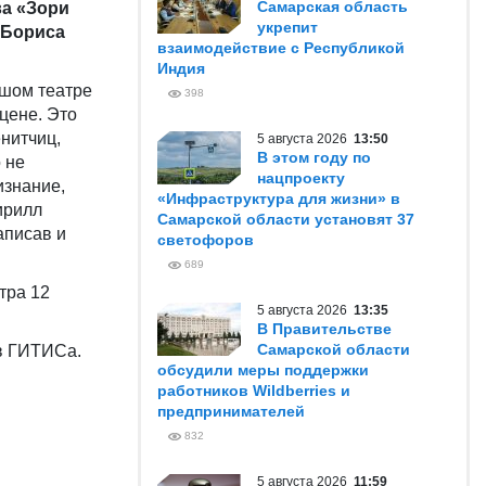
Самарская область
ва «Зори
укрепит
 Бориса
взаимодействие с Республикой
Индия
ьшом театре
398
сцене. Это
енитчиц,
5 августа 2026
13:50
В этом году по
 не
нацпроекту
изнание,
«Инфраструктура для жизни» в
ирилл
Самарской области установят 37
аписав и
светофоров
689
тра 12
5 августа 2026
13:35
В Правительстве
Самарской области
ов ГИТИСа.
обсудили меры поддержки
работников Wildberries и
предпринимателей
832
5 августа 2026
11:59