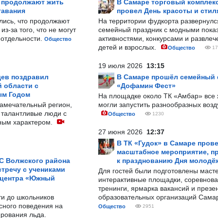
р продолжают жить
В Самаре торговый комплек
тавания
провел День красоты и стил
лись, что продолжают
На территории фудкорта развернул
з-за того, что не могут
семейный праздник с модными показ
-отдельности.
активностями, конкурсами и развле
Общество
детей и взрослых.
Общество
17
19 июля 2026
13:15
ев поздравил
В Самаре прошёл семейный
 области с
«Дофамин Фест»
ым Годом
На площадке около ТК «Амбар» вс
замечательный регион,
могли запустить разнообразных воз
 талантливые люди с
Общество
1230
ным характером.
27 июня 2026
12:37
В ТК «Гудок» в Самаре пров
масштабное мероприятие, п
С Волжского района
к празднованию Дня молодё
тречу с учениками
Для гостей были подготовлены масте
 центра «Южный
интерактивные площадки, соревнова
тренинги, ярмарка вакансий и презе
ти до школьников
образовательных организаций Сама
сного поведения на
Общество
2951
рования льда.