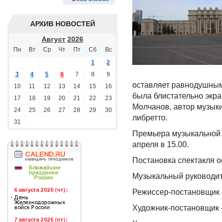
АРХИВ НОВОСТЕЙ
Август
2026
Пн
Вт
Ср
Чт
Пт
Сб
Вс
1
2
3
4
5
6
7
8
9
оставляет равнодушным
10
11
12
13
14
15
16
была блистательно экр
17
18
19
20
21
22
23
Молчанов, автор музыки
24
25
26
27
28
29
30
либретто.
31
Премьера музыкальной 
апреля в 15.00.
Постановка спектакля 
Музыкальный руководит
Режиссер-постановщик 
Художник-постановщик