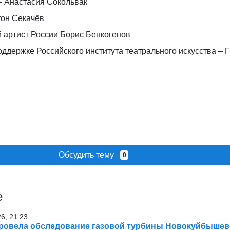
– Анастасия Сокольвак
тон Секачёв
 артист России Борис Бенкогенов
оддержке Российского института театрального искусства –
Обсудить тему
0
е
26, 21:23
ровела обследование газовой турбины Новокуйбышев