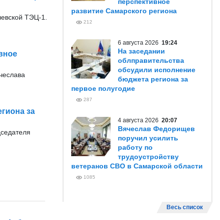
перспективное
развитие Самарского региона
евской ТЭЦ-1.
212
6 августа 2026
19:24
На заседании
вное
облправительства
обсудили исполнение
ячеслава
бюджета региона за
первое полугодие
287
гиона за
4 августа 2026
20:07
Вячеслав Федорищев
дседателя
поручил усилить
работу по
трудоустройству
ветеранов СВО в Самарской области
1085
Весь список