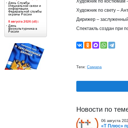
Художник по костюмам 
Художник по свету – Ан
Дирижер – заслуженный
Спектакль создан при п
Теги:
Самара
Новости по тем
06 августа 20
«Т Плюс» п