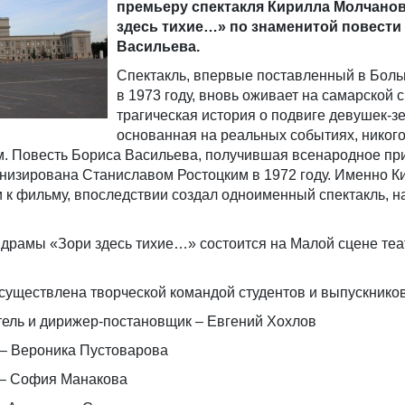
премьеру спектакля Кирилла Молчано
здесь тихие…» по знаменитой повести
Васильева.
Спектакль, впервые поставленный в Бол
в 1973 году, вновь оживает на самарской 
трагическая история о подвиге девушек-з
основанная на реальных событиях, никого
. Повесть Бориса Васильева, получившая всенародное пр
анизирована Станиславом Ростоцким в 1972 году. Именно К
 к фильму, впоследствии создал одноименный спектакль, н
драмы «Зори здесь тихие…» состоится на Малой сцене теа
осуществлена творческой командой студентов и выпускник
ель и дирижер-постановщик – Евгений Хохлов
– Вероника Пустоварова
 – София Манакова