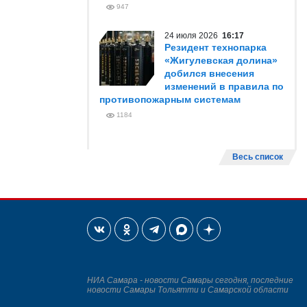
947
24 июля 2026
16:17
Резидент технопарка
«Жигулевская долина»
добился внесения
изменений в правила по
противопожарным системам
1184
Весь список
НИА Самара - новости Самары сегодня, последние
новости Самары Тольятти и Самарской области