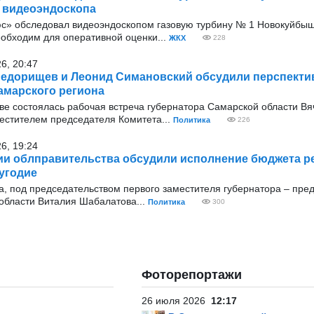
 видеоэндоскопа
с» обследовал видеоэндоскопом газовую турбину № 1 Новокуйбыш
еобходим для оперативной оценки...
ЖКХ
228
26, 20:47
едорищев и Леонид Симановский обсудили перспекти
амарского региона
оскве состоялась рабочая встреча губернатора Самарской области В
стителем председателя Комитета...
Политика
226
26, 19:24
ии облправительства обсудили исполнение бюджета ре
угодие
ода, под председательством первого заместителя губернатора – пре
области Виталия Шабалатова...
Политика
300
Фоторепортажи
26 июля 2026
12:17