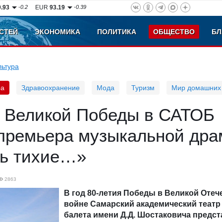
0.93
-0.2
EUR
93.19
-0.39
СТЕЙ
ЭКОНОМИКА
ПОЛИТИКА
ОБЩЕСТВО
БЛ
льтура
ра
Здравоохранение
Мода
Туризм
Мир домашних
ю Великой Победы в САТОБ
 премьера музыкальной др
сь тихие…»
2863
В год 80-летия Победы в Великой Оте
войне Самарский академический театр
балета имени Д.Д. Шостаковича предст