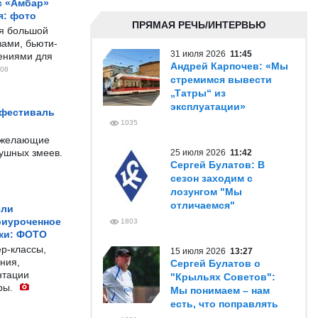
с «Амбар»
я: фото
ПРЯМАЯ РЕЧЬ/ИНТЕРВЬЮ
ся большой
ами, бьюти-
31 июля 2026
11:45
чениями для
Андрей Карпочев: «Мы
08
стремимся вывести
„Татры“ из
эксплуатации»
 фестиваль
1035
е желающие
душных змеев.
25 июля 2026
11:42
Сергей Булатов: В
сезон заходим с
лозунгом "Мы
отличаемся"
ели
риуроченное
1803
жи: ФОТО
р-классы,
15 июля 2026
13:27
ния,
Сергей Булатов о
нтации
"Крыльях Советов":
ры.
Мы понимаем – нам
есть, что поправлять