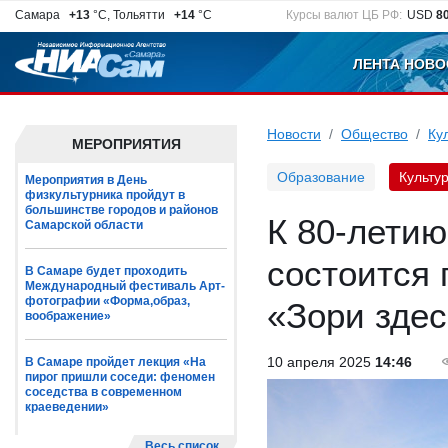
Самара
+13
°C, Тольятти
+14
°C
Курсы валют ЦБ РФ:
USD
8
ЛЕНТА НОВО
Новости
Общество
Ку
МЕРОПРИЯТИЯ
Образование
Культу
Мероприятия в День
физкультурника пройдут в
большинстве городов и районов
К 80-лети
Самарской области
состоится
В Самаре будет проходить
Международный фестиваль Арт-
фотографии «Форма,образ,
«Зори зде
воображение»
10 апреля 2025
14:46
В Самаре пройдет лекция «На
пирог пришли соседи: феномен
соседства в современном
краеведении»
Весь список