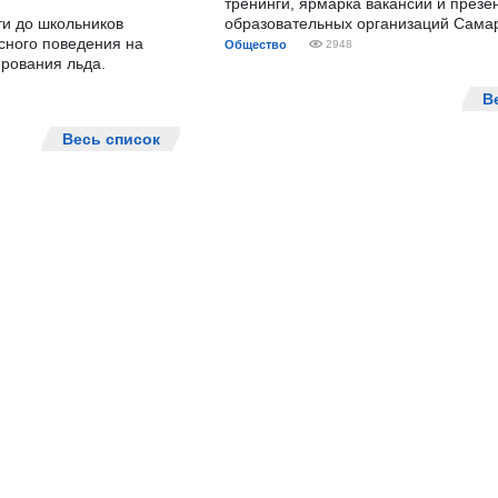
тренинги, ярмарка вакансий и презе
ти до школьников
образовательных организаций Сама
сного поведения на
Общество
2948
рования льда.
В
Весь список