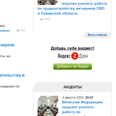
поручил усилить работу
по трудоустройству ветеранов СВО
в Самарской области
1053
ако
иминал
279
Весь список
покупке
Добавь себе виджет!
еты на
ательства и
осовании по
АКЦЕНТЫ
4 августа 2026
20:07
Вячеслав Федорищев
поручил усилить
работу по