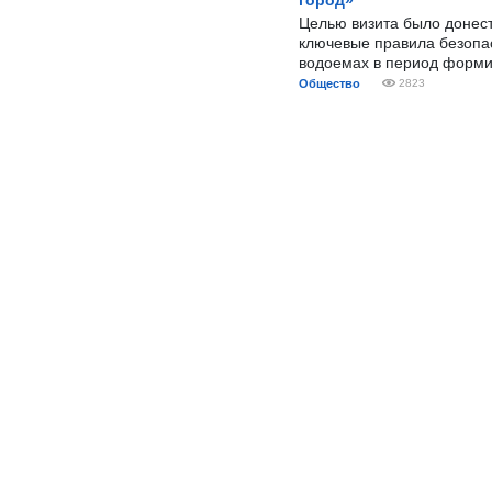
город»
Целью визита было донес
ключевые правила безопа
водоемах в период форми
Общество
2823