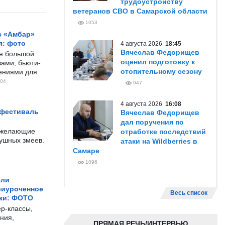
трудоустройству
ветеранов СВО в Самарской области
1053
с «Амбар»
я: фото
4 августа 2026
18:45
Вячеслав Федорищев
ся большой
оценил подготовку к
ами, бьюти-
отопительному сезону
чениями для
04
947
4 августа 2026
16:08
 фестиваль
Вячеслав Федорищев
дал поручения по
е желающие
отработке последствий
душных змеев.
атаки на Wildberries в
Самаре
1096
ели
риуроченное
Весь список
жи: ФОТО
р-классы,
ния,
ПРЯМАЯ РЕЧЬ/ИНТЕРВЬЮ