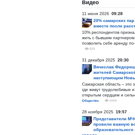
Видео
11 июня 2026
09:28
20% самарских па
вместе после расс
10% респондентов призна
жить с бывшим партнером и
позволить себе аренду по
829
31 декабря 2025
20:30
Вячеслав Федорищ
жителей Самарской
наступающим Нов
Самарская область – это 
где живут трудолюбивые и
открытым сердцем и силь
Общество
2649
28 ноября 2025
19:57
Представители МЧ
провели важную вс
образовательного