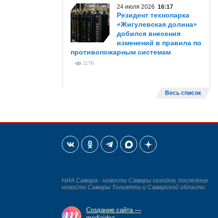
24 июля 2026
16:17
Резидент технопарка
«Жигулевская долина»
добился внесения
изменений в правила по
противопожарным системам
1178
Весь список
НИА Самара - новости Самары сегодня, последние
новости Самары Тольятти и Самарской области
Создание сайта —
mediaidea