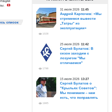
нтации
ры.
31 июля 2026
11:45
Андрей Карпочев: «Мы
стремимся вывести
есь список
„Татры“ из
эксплуатации»
1028
25 июля 2026
11:42
Сергей Булатов: В
сезон заходим с
лозунгом "Мы
отличаемся"
1798
15 июля 2026
13:27
Сергей Булатов о
"Крыльях Советов":
Мы понимаем – нам
есть, что поправлять
1985