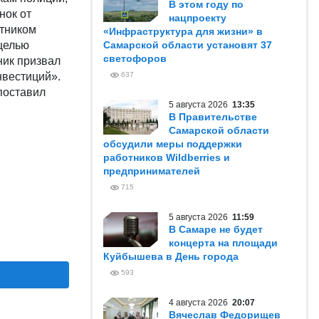
В этом году по
нок от
нацпроекту
отником
«Инфраструктура для жизни» в
целью
Самарской области установят 37
светофоров
ник призвал
нвестиций».
637
поставил
5 августа 2026
13:35
В Правительстве
Самарской области
обсудили меры поддержки
работников Wildberries и
предпринимателей
715
5 августа 2026
11:59
В Самаре не будет
концерта на площади
Куйбышева в День города
593
4 августа 2026
20:07
Вячеслав Федорищев