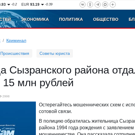
0.93
-0.2
EUR
93.19
-0.39
СТЕЙ
ЭКОНОМИКА
ПОЛИТИКА
ОБЩЕСТВО
БЛ
к
Криминал
Происшествия
Советы юриста
а Сызранского района отда
 15 млн рублей
2998
Остерегайтесь мошеннических схем с ис
сотовой связи.
В полицию обратилась жительница Сызра
района 1994 года рождения с заявлением
мошенничестве. Она рассказала сотрудни