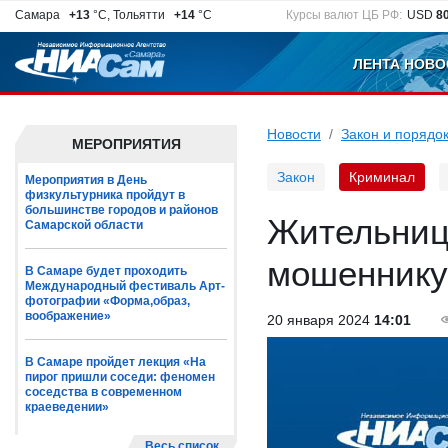
Самара
+13
°C, Тольятти
+14
°C
Курсы валют ЦБ РФ:
USD
8
ЛЕНТА НОВО
Новости
Закон и порядо
МЕРОПРИЯТИЯ
Закон
Криминал
Мероприятия в День
физкультурника пройдут в
большинстве городов и районов
Жительниц
Самарской области
мошеннику
В Самаре будет проходить
Международный фестиваль Арт-
фотографии «Форма,образ,
воображение»
20 января 2024
14:01
В Самаре пройдет лекция «На
пирог пришли соседи: феномен
соседства в современном
краеведении»
Весь список