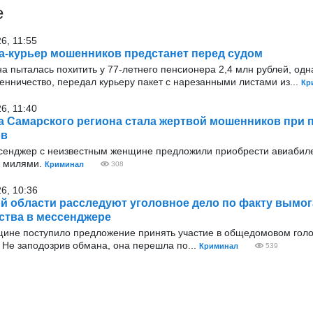
е
6, 11:55
а-курьер мошенников предстанет перед судом
на пыталась похитить у 77-летнего пенсионера 2,4 млн рублей, одн
нничество, передал курьеру пакет с нарезанными листами из...
Кр
6, 11:40
 Самарского региона стала жертвой мошенников при 
ов
сенджер с неизвестным женщине предложили приобрести авиабил
ь милями.
Криминал
308
26, 10:36
й области расследуют уголовное дело по факту вымог
тва в мессенджере
щине поступило предложение принять участие в общедомовом гол
 Не заподозрив обмана, она перешла по...
Криминал
539