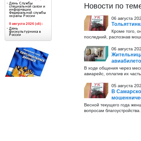
Новости по тем
06 августа 202
Тольяттинк
Кроме того, о
последний, распознав моше
06 августа 202
Жительница
авиабилет
В ходе общения через мес
авиарейс, оплатив их част
05 августа 20
В Самарско
мошенничес
Весной текущего года жен
вопросам благоустройства.