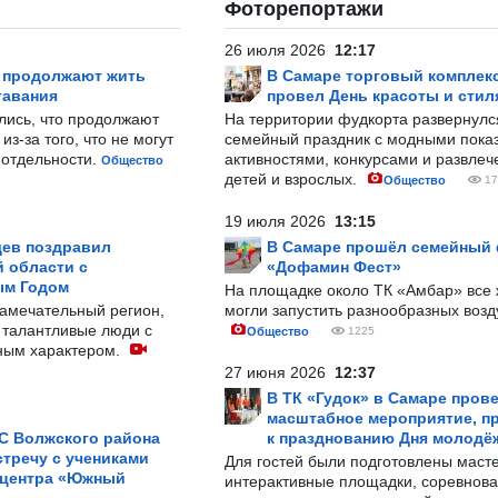
Фоторепортажи
26 июля 2026
12:17
р продолжают жить
В Самаре торговый комплек
тавания
провел День красоты и стил
лись, что продолжают
На территории фудкорта развернул
з-за того, что не могут
семейный праздник с модными показ
-отдельности.
активностями, конкурсами и развле
Общество
детей и взрослых.
Общество
17
19 июля 2026
13:15
ев поздравил
В Самаре прошёл семейный
 области с
«Дофамин Фест»
ым Годом
На площадке около ТК «Амбар» вс
замечательный регион,
могли запустить разнообразных воз
 талантливые люди с
Общество
1225
ным характером.
27 июня 2026
12:37
В ТК «Гудок» в Самаре пров
масштабное мероприятие, п
С Волжского района
к празднованию Дня молодё
тречу с учениками
Для гостей были подготовлены масте
 центра «Южный
интерактивные площадки, соревнова