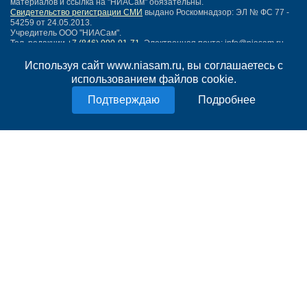
материалов и ссылка на "НИАСам" обязательны.
Свидетельство регистрации СМИ
выдано Роскомнадзор: ЭЛ № ФС 77 -
54259 от 24.05.2013.
Учредитель ООО "НИАСам".
Тел. редакции
+7 (846) 990-91-71.
Электронная почта: info@niasam.ru
Написать письмо
Используя сайт www.niasam.ru, вы соглашаетесь с
Карта сайта
использованием файлов cookie.
Нашли ошибку?
Подробнее
Политика конфиденциальности
Согласие на обработку персональных данных
18+
НИА Самара - новости Самары сегодня, последние новости Самары
Тольятти и Самарской области
Создание сайта —
mediaidea