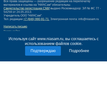
Все права защищены — разрешение редакции на перепечатку
материалов и ссылка на "НИАСам" обязательны.
Свидетельство регистрации СМИ
выдано Роскомнадзор: ЭЛ № ФС 77 -
54259 от 24.05.2013.
Учредитель ООО "НИАСам".
Тел. редакции
+7 (846) 990-91-71.
Электронная почта: info@niasam.ru
Написать письмо
Карта сайта
Нашли ошибку?
Используя сайт www.niasam.ru, вы соглашаетесь с
Политика конфиденциальности
использованием файлов cookie.
Согласие на обработку персональных данных
18+
Подробнее
НИА Самара - новости Самары сегодня, последние новости Самары
Тольятти и Самарской области
Создание сайта —
mediaidea