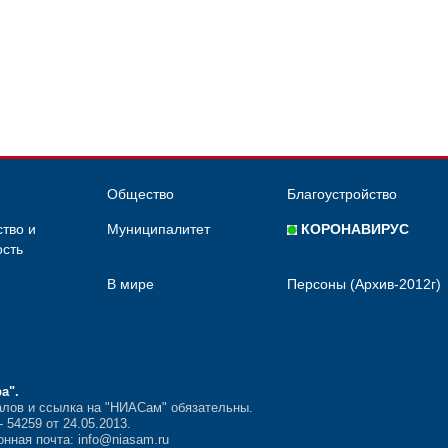
Общество
Благоустройство
тво и
Муниципалитет
КОРОНАВИРУС
сть
В мире
Персоны (Архив-2012г)
ра"
.
лов и ссылка на "НИАСам" обязательны.
54259 от 24.05.2013.
нная почта: info@niasam.ru