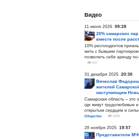
Видео
11 июня 2026
09:28
20% самарских па
вместе после расс
10% респондентов призна
жить с бывшим партнером и
позволить себе аренду по
837
31 декабря 2025
20:30
Вячеслав Федорищ
жителей Самарской
наступающим Нов
Самарская область – это 
где живут трудолюбивые и
открытым сердцем и силь
Общество
2654
28 ноября 2025
19:57
Представители МЧ