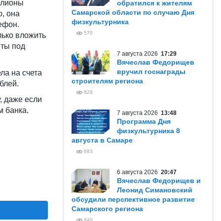
ллионы
обратился к жителям
Самарской области по случаю Дня
ю, она
физкультурника
ефон.
570
ько вложить
иты под
7 августа 2026
17:29
Вячеслав Федорищев
вручил госнаграды
ла на счета
строителям региона
блей.
828
, даже если
м банка.
7 августа 2026
13:48
Программа Дня
физкультурника 8
августа в Самаре
683
6 августа 2026
20:47
Вячеслав Федорищев и
Леонид Симановский
обсудили перспективное развитие
Самарского региона
940