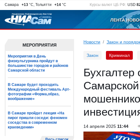
Самара
+13
°C, Тольятти
+14
°C
Курсы валют ЦБ РФ:
USD
8
ЛЕНТА НОВО
Новости
Закон и порядо
МЕРОПРИЯТИЯ
Закон
Криминал
Мероприятия в День
физкультурника пройдут в
большинстве городов и районов
Бухгалтер 
Самарской области
Самарской
В Самаре будет проходить
Международный фестиваль Арт-
фотографии «Форма,образ,
мошенников
воображение»
инвестици
В Самаре пройдет лекция «На
пирог пришли соседи: феномен
соседства в современном
14 апреля 2025
11:44
краеведении»
Весь список