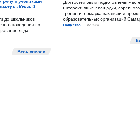
тречу с учениками
Для гостей были подготовлены масте
 центра «Южный
интерактивные площадки, соревнова
тренинги, ярмарка вакансий и презе
ти до школьников
образовательных организаций Сама
сного поведения на
Общество
2984
рования льда.
В
Весь список