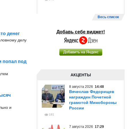
Весь список
Добавь себе виджет!
то денег
оловному делу
и попал под
утем
АКЦЕНТЫ
8 августа 2026
14:48
Вячеслав Федорищев
тысяч
награжден Почетной
грамотой Минобороны
льно и
России
181
7 августа 2026
17:29