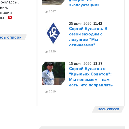
р-классы,
эксплуатации»
ния,
1097
нтации
ры.
25 июля 2026
11:42
Сергей Булатов: В
сезон заходим с
есь список
лозунгом "Мы
отличаемся"
1829
15 июля 2026
13:27
Сергей Булатов о
"Крыльях Советов":
Мы понимаем – нам
есть, что поправлять
2019
Весь список