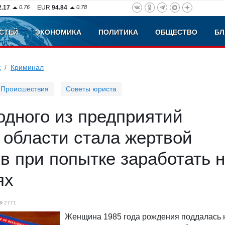
2.17
0.76
EUR
94.84
0.78
СТЕЙ
ЭКОНОМИКА
ПОЛИТИКА
ОБЩЕСТВО
БЛ
к
Криминал
Происшествия
Советы юриста
одного из предприятий
 области стала жертвой
 при попытке заработать 
ях
2771
Женщина 1985 года рождения поддалась 