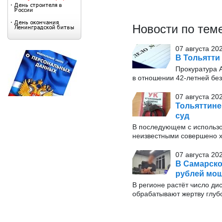
Новости по тем
07 августа 20
В Тольятти
Прокуратура 
в отношении 42-летней бе
07 августа 202
Тольяттине
суд
В последующем с использо
неизвестными совершено х
07 августа 20
В Самарско
рублей мо
В регионе растёт число д
обрабатывают жертву глуб