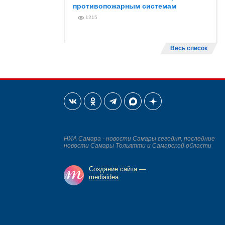
противопожарным системам
1215
Весь список
НИА Самара - новости Самары сегодня, последние
новости Самары Тольятти и Самарской области
Создание сайта —
mediaidea