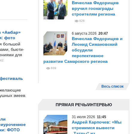
Вячеслав Федорищев
вручил госнаграды
строителям региона
826
с «Амбар»
6 августа 2026
20:47
я: фото
Вячеслав Федорищев и
ся большой
Леонид Симановский
ами, бьюти-
обсудили
чениями для
перспективное
42
развитие Самарского региона
939
 фестиваль
Весь список
е желающие
душных змеев.
ПРЯМАЯ РЕЧЬ/ИНТЕРВЬЮ
31 июля 2026
11:45
ели
Андрей Карпочев: «Мы
риуроченное
стремимся вывести
жи: ФОТО
„Татры“ из