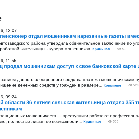
е
26, 12:07
 пенсионер отдал мошенникам нарезанные газеты вмес
Автозаводского района утвердила обвинительное заключение по уг
зработной жительницы - курера мошенников.
Криминал
538
6, 11:55
ц продал мошенникам доступ к свое банковской карте 
ванием данного электронного средства платежа мошенническим п
ищение денежных средств у граждан в размере...
Криминал
520
26, 09:24
й области 86-летняя сельская жительница отдала 355 
шенникам
истанционных мошенничеств — преступники работают профессиона
око, полностью лишая ее возможности...
Криминал
559