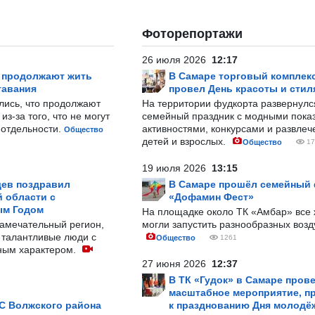
Фоторепортажи
26 июля 2026
12:17
р продолжают жить
В Самаре торговый комплек
тавания
провел День красоты и стил
лись, что продолжают
На территории фудкорта развернул
з-за того, что не могут
семейный праздник с модными показ
-отдельности.
активностями, конкурсами и развле
Общество
детей и взрослых.
Общество
17
19 июля 2026
13:15
ев поздравил
В Самаре прошёл семейный
 области с
«Дофамин Фест»
ым Годом
На площадке около ТК «Амбар» вс
замечательный регион,
могли запустить разнообразных воз
 талантливые люди с
Общество
1261
ным характером.
27 июня 2026
12:37
В ТК «Гудок» в Самаре пров
масштабное мероприятие, п
С Волжского района
к празднованию Дня молодё