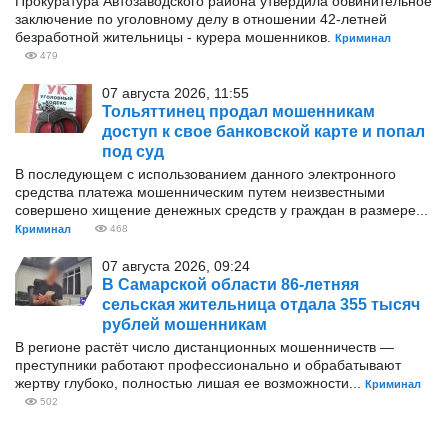
Прокуратура Автозаводского района утвердила обвинительное
заключение по уголовному делу в отношении 42-летней
безработной жительницы - курера мошенников.
Криминал
479
07 августа 2026, 11:55
Тольяттинец продал мошенникам
доступ к свое банковской карте и попал
под суд
В последующем с использованием данного электронного
средства платежа мошенническим путем неизвестными
совершено хищение денежных средств у граждан в размере...
Криминал
468
07 августа 2026, 09:24
В Самарской области 86-летняя
сельская жительница отдала 355 тысяч
рублей мошенникам
В регионе растёт число дистанционных мошенничеств —
преступники работают профессионально и обрабатывают
жертву глубоко, полностью лишая ее возможности...
Криминал
502