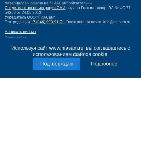
материалов и ссылка на "НИАСам" обязательны.
Свидетельство регистрации СМИ
выдано Роскомнадзор: ЭЛ № ФС 77 -
54259 от 24.05.2013.
Учредитель ООО "НИАСам".
Тел. редакции
+7 (846) 990-91-71.
Электронная почта: info@niasam.ru
Написать письмо
Карта сайта
Нашли ошибку?
Используя сайт www.niasam.ru, вы соглашаетесь с
Политика конфиденциальности
использованием файлов cookie.
Согласие на обработку персональных данных
18+
Подробнее
НИА Самара - новости Самары сегодня, последние новости Самары
Тольятти и Самарской области
Создание сайта —
mediaidea