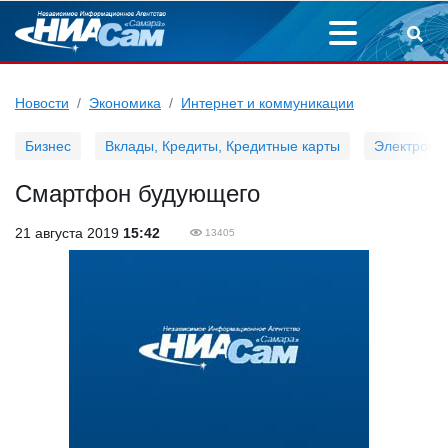
Новости
Экономика
Интернет и коммуникации
Бизнес
Вклады, Кредиты, Кредитные карты
Электронн
Смартфон будующего
21 августа 2019
15:42
13405