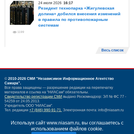
24 июля 2026
16:17
Резидент технопарка «Жигулевская
долина» добился внесения изменений
в правила по противопожарным
системам
1199
Весь список
©
2010-2026 СМИ
"Независимое Информационное Агентство
Самара"
.
Все права защищены — разрешение редакции на перепечатку
материалов и ссылка на "НИАСам" обязательны.
Свидетельство регистрации СМИ
выдано Роскомнадзор: ЭЛ № ФС 77 -
54259 от 24.05.2013.
Учредитель ООО "НИАСам".
Тел. редакции
+7 (846) 990-91-71.
Электронная почта: info@niasam.ru
Написать письмо
Используя сайт www.niasam.ru, вы соглашаетесь с
Карта сайта
использованием файлов cookie.
Нашли ошибку?