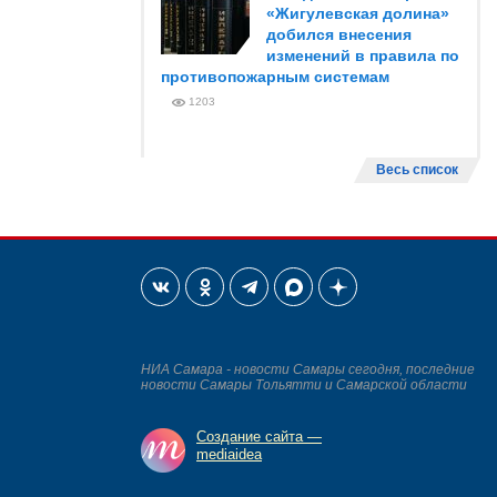
«Жигулевская долина»
добился внесения
изменений в правила по
противопожарным системам
1203
Весь список
НИА Самара - новости Самары сегодня, последние
новости Самары Тольятти и Самарской области
Создание сайта —
mediaidea