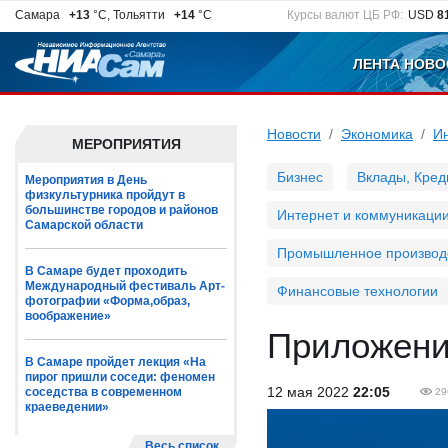
Самара
+13
°C, Тольятти
+14
°C
Курсы валют ЦБ РФ:
USD
8
ЛЕНТА НОВО
Новости
Экономика
Ин
МЕРОПРИЯТИЯ
Бизнес
Вклады, Кред
Мероприятия в День
физкультурника пройдут в
большинстве городов и районов
Интернет и коммуникаци
Самарской области
Промышленное производ
В Самаре будет проходить
Международный фестиваль Арт-
Финансовые технологии
фотографии «Форма,образ,
воображение»
Приложени
В Самаре пройдет лекция «На
пирог пришли соседи: феномен
12 мая 2022
22:05
соседства в современном
29
краеведении»
Весь список