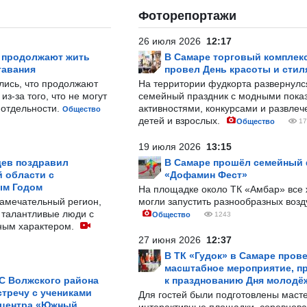
Фоторепортажи
26 июля 2026
12:17
р продолжают жить
В Самаре торговый комплек
тавания
провел День красоты и стил
лись, что продолжают
На территории фудкорта развернул
з-за того, что не могут
семейный праздник с модными показ
-отдельности.
активностями, конкурсами и развле
Общество
детей и взрослых.
Общество
17
19 июля 2026
13:15
ев поздравил
В Самаре прошёл семейный
 области с
«Дофамин Фест»
ым Годом
На площадке около ТК «Амбар» вс
замечательный регион,
могли запустить разнообразных воз
 талантливые люди с
Общество
1243
ным характером.
27 июня 2026
12:37
В ТК «Гудок» в Самаре пров
масштабное мероприятие, п
С Волжского района
к празднованию Дня молодё
тречу с учениками
Для гостей были подготовлены масте
 центра «Южный