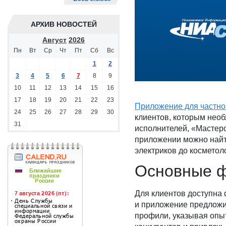
АРХИВ НОВОСТЕЙ
Август
2026
Пн
Вт
Ср
Чт
Пт
Сб
Вс
1
2
3
4
5
6
7
8
9
10
11
12
13
14
15
16
17
18
19
20
21
22
23
Приложение для частно
24
25
26
27
28
29
30
клиентов, которым необ
31
исполнителей, «Мастерс
приложении можно найт
электриков до косметол
Основные ф
Для клиентов доступна 
и приложение предложи
профили, указывая опы