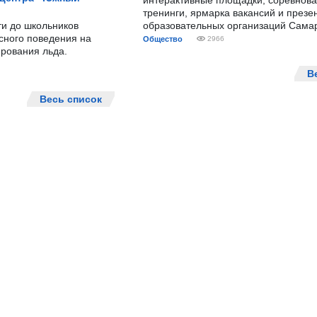
интерактивные площадки, соревнова
тренинги, ярмарка вакансий и презе
ти до школьников
образовательных организаций Сама
сного поведения на
Общество
2966
рования льда.
В
Весь список