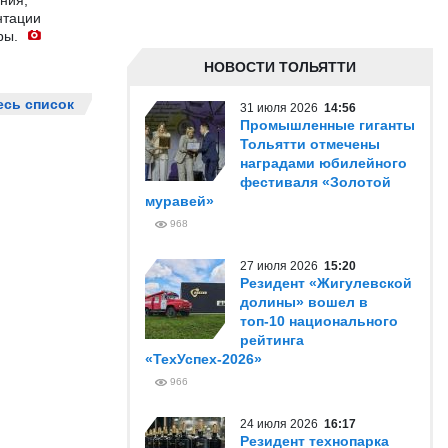
ния,
нтации
ры.
НОВОСТИ ТОЛЬЯТТИ
есь список
31 июля 2026
14:56
Промышленные гиганты
Тольятти отмечены
наградами юбилейного
фестиваля «Золотой
муравей»
968
27 июля 2026
15:20
Резидент «Жигулевской
долины» вошел в
топ-10 национального
рейтинга
«ТехУспех-2026»
966
24 июля 2026
16:17
Резидент технопарка