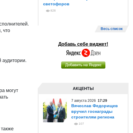
светофоров
826
сполнителей.
Весь список
, что
Добавь себе виджет!
 аудитории.
АКЦЕНТЫ
ра могут
чать
7 августа 2026
17:29
Вячеслав Федорищев
вручил госнаграды
строителям региона
107
 также