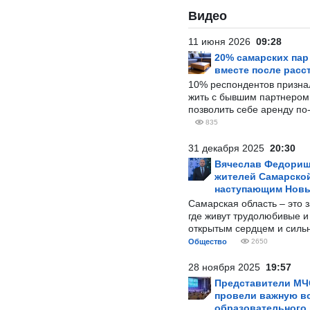
Видео
11 июня 2026
09:28
20% самарских па
вместе после расс
10% респондентов призна
жить с бывшим партнером и
позволить себе аренду по
835
31 декабря 2025
20:30
Вячеслав Федорищ
жителей Самарской
наступающим Нов
Самарская область – это 
где живут трудолюбивые и
открытым сердцем и силь
Общество
2650
28 ноября 2025
19:57
Представители МЧ
провели важную вс
образовательного