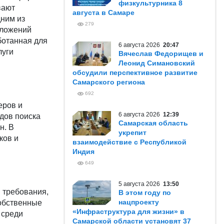
физкультурника 8
вают
августа в Самаре
дним из
279
иложений
ботанная для
6 августа 2026
20:47
луги
Вячеслав Федорищев и
Леонид Симановский
обсудили перспективное развитие
Самарского региона
692
еров и
6 августа 2026
12:39
дов поиска
Самарская область
н. В
укрепит
ков и
взаимодействие с Республикой
Индия
649
5 августа 2026
13:50
и требования,
В этом году по
нацпроекту
собственные
«Инфраструктура для жизни» в
 среди
Самарской области установят 37