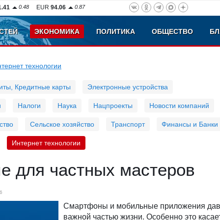
1.41
0.48
EUR
94.06
0.87
СТЕЙ
ЭКОНОМИКА
ПОЛИТИКА
ОБЩЕСТВО
БЛ
тернет технологии
иты, Кредитные карты
Электронные устройства
и
Налоги
Наука
Нацпроекты
Новости компаний
ство
Сельское хозяйство
Транспорт
Финансы и Банки
Интернет технологии
е для частных мастеров
6
Смартфоны и мобильные приложения дав
важной частью жизни. Особенно это каса