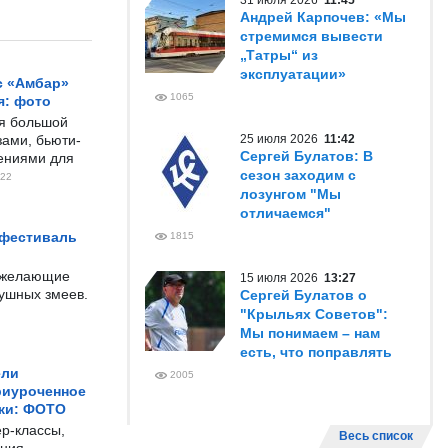
31 июля 2026
11:45
Андрей Карпочев: «Мы
стремимся вывести
„Татры“ из
эксплуатации»
с «Амбар»
1065
я: фото
ся большой
ами, бьюти-
25 июля 2026
11:42
Сергей Булатов: В
чениями для
сезон заходим с
22
лозунгом "Мы
отличаемся"
 фестиваль
1815
е желающие
15 июля 2026
13:27
душных змеев.
Сергей Булатов о
"Крыльях Советов":
Мы понимаем – нам
есть, что поправлять
ели
2005
риуроченное
жи: ФОТО
р-классы,
Весь список