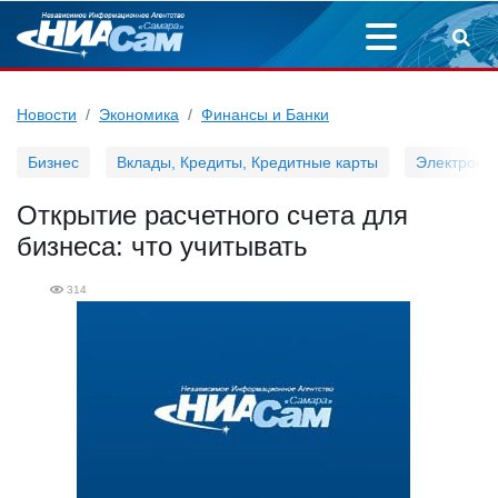
Новости
Экономика
Финансы и Банки
Бизнес
Вклады, Кредиты, Кредитные карты
Электронн
Открытие расчетного счета для
бизнеса: что учитывать
314