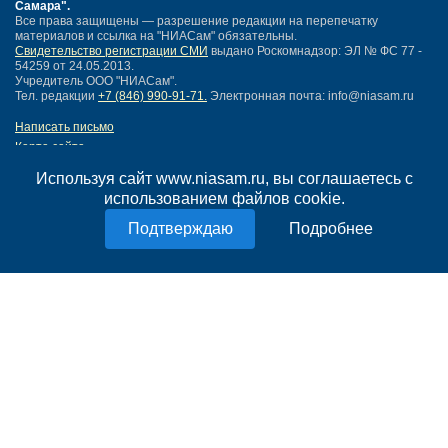
Самара"
.
Все права защищены — разрешение редакции на перепечатку
материалов и ссылка на "НИАСам" обязательны.
Свидетельство регистрации СМИ
выдано Роскомнадзор: ЭЛ № ФС 77 -
54259 от 24.05.2013.
Учредитель ООО "НИАСам".
Тел. редакции
+7 (846) 990-91-71.
Электронная почта: info@niasam.ru
Написать письмо
Карта сайта
Нашли ошибку?
Используя сайт www.niasam.ru, вы соглашаетесь с
Политика конфиденциальности
использованием файлов cookie.
Согласие на обработку персональных данных
18+
Подробнее
НИА Самара - новости Самары сегодня, последние новости Самары
Тольятти и Самарской области
Создание сайта —
mediaidea