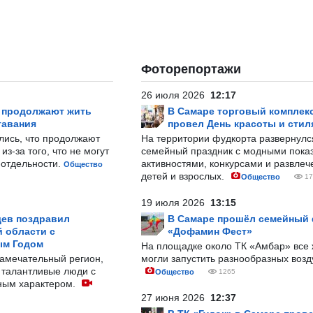
Фоторепортажи
26 июля 2026
12:17
р продолжают жить
В Самаре торговый комплек
тавания
провел День красоты и стил
лись, что продолжают
На территории фудкорта развернул
з-за того, что не могут
семейный праздник с модными показ
-отдельности.
активностями, конкурсами и развле
Общество
детей и взрослых.
Общество
17
19 июля 2026
13:15
ев поздравил
В Самаре прошёл семейный
 области с
«Дофамин Фест»
ым Годом
На площадке около ТК «Амбар» вс
замечательный регион,
могли запустить разнообразных воз
 талантливые люди с
Общество
1265
ным характером.
27 июня 2026
12:37