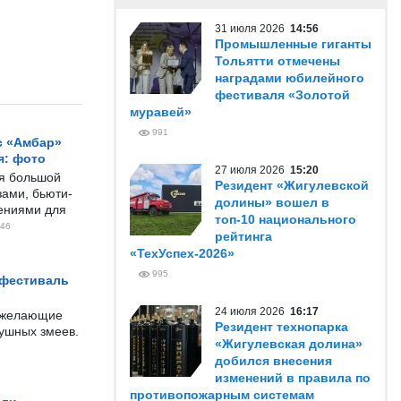
31 июля 2026
14:56
Промышленные гиганты
Тольятти отмечены
наградами юбилейного
фестиваля «Золотой
муравей»
991
с «Амбар»
я: фото
27 июля 2026
15:20
ся большой
Резидент «Жигулевской
ами, бьюти-
долины» вошел в
чениями для
топ-10 национального
46
рейтинга
«ТехУспех-2026»
995
 фестиваль
24 июля 2026
16:17
е желающие
Резидент технопарка
душных змеев.
«Жигулевская долина»
добился внесения
изменений в правила по
противопожарным системам