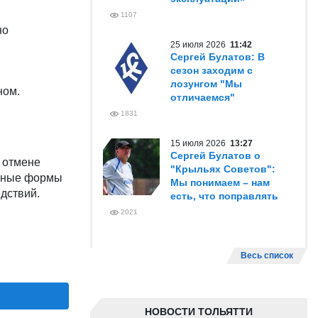
1107
но
25 июля 2026
11:42
Сергей Булатов: В
сезон заходим с
лозунгом "Мы
ном.
отличаемся"
1831
15 июля 2026
13:27
Сергей Булатов о
 отмене
"Крыльях Советов":
льные формы
Мы понимаем – нам
едствий.
есть, что поправлять
2021
Весь список
НОВОСТИ ТОЛЬЯТТИ