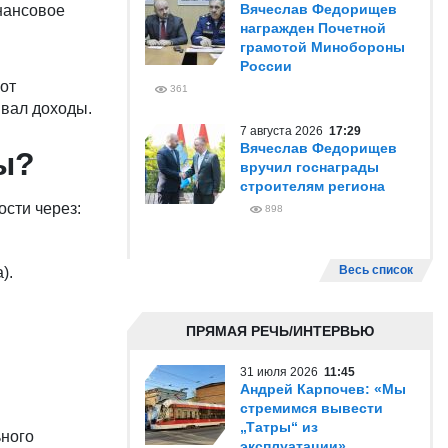
Вячеслав Федорищев
нансовое
награжден Почетной
грамотой Минобороны
России
 от
361
ывал доходы.
7 августа 2026
17:29
Вячеслав Федорищев
ы?
вручил госнаграды
строителям региона
сти через:
898
Весь список
).
ПРЯМАЯ РЕЧЬ/ИНТЕРВЬЮ
31 июля 2026
11:45
Андрей Карпочев: «Мы
стремимся вывести
„Татры“ из
ного
эксплуатации»