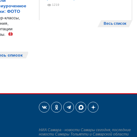
ели
1219
риуроченное
жи: ФОТО
р-классы,
ния,
Весь список
нтации
ры.
есь список
НИА Самара - новости Самары сегодня, последние
новости Самары Тольятти и Самарской области