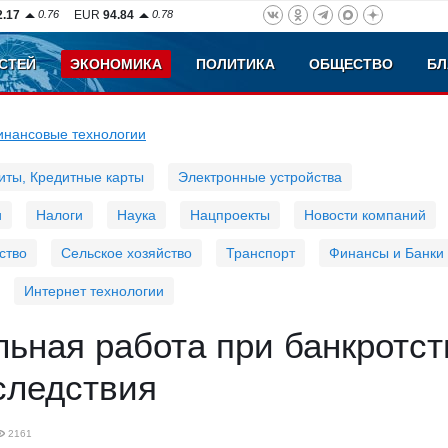
2.17
0.76
EUR
94.84
0.78
СТЕЙ
ЭКОНОМИКА
ПОЛИТИКА
ОБЩЕСТВО
БЛ
инансовые технологии
иты, Кредитные карты
Электронные устройства
и
Налоги
Наука
Нацпроекты
Новости компаний
ство
Сельское хозяйство
Транспорт
Финансы и Банки
Интернет технологии
ьная работа при банкротст
следствия
2161