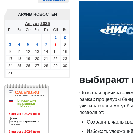
АРХИВ НОВОСТЕЙ
Август
2026
Пн
Вт
Ср
Чт
Пт
Сб
Вс
1
2
3
4
5
6
7
8
9
10
11
12
13
14
15
16
17
18
19
20
21
22
23
24
25
26
27
28
29
30
31
выбирают 
Основная причина – же
рамках процедуры банкр
учитываются и могут б
позволяют:
Сохранить часть сред
Избежать удержаний