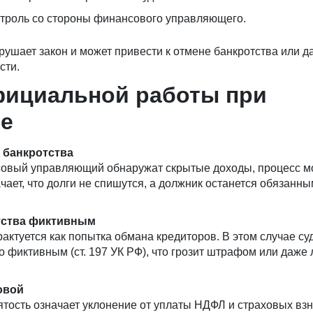
троль со стороны финансового управляющего.
рушает закон и может привести к отмене банкротства или д
сти.
фициальной работы при
ве
 банкротства
совый управляющий обнаружат скрытые доходы, процесс м
чает, что долги не спишутся, а должник останется обязанн
тства фиктивным
актуется как попытка обмана кредиторов. В этом случае су
о фиктивным (ст. 197 УК РФ), что грозит штрафом или даж
овой
тость означает уклонение от уплаты НДФЛ и страховых взн