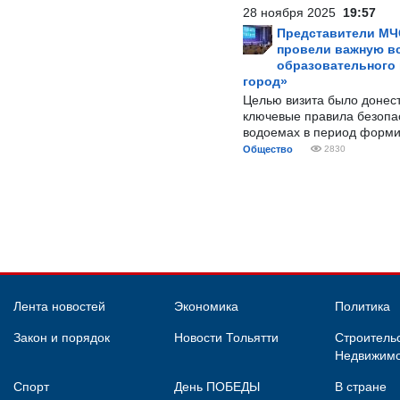
28 ноября 2025
19:57
Представители МЧ
провели важную вс
образовательного
город»
Целью визита было донес
ключевые правила безопа
водоемах в период форми
Общество
2830
Лента новостей
Экономика
Политика
Закон и порядок
Новости Тольятти
Строительс
Недвижимо
Спорт
День ПОБЕДЫ
В стране