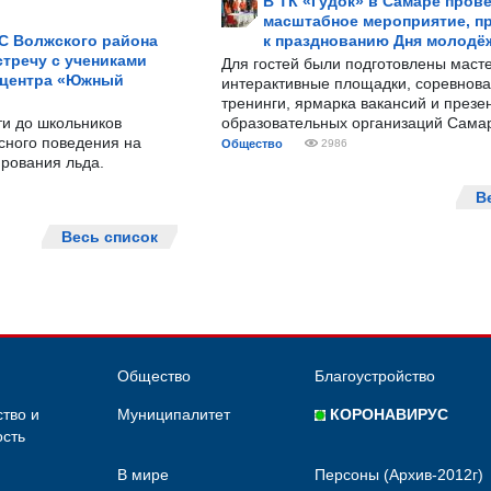
В ТК «Гудок» в Самаре пров
масштабное мероприятие, п
С Волжского района
к празднованию Дня молодё
тречу с учениками
Для гостей были подготовлены масте
 центра «Южный
интерактивные площадки, соревнова
тренинги, ярмарка вакансий и презе
ти до школьников
образовательных организаций Сама
сного поведения на
Общество
2986
рования льда.
В
Весь список
Общество
Благоустройство
тво и
Муниципалитет
КОРОНАВИРУС
сть
В мире
Персоны (Архив-2012г)