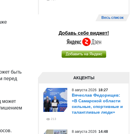
Весь список
аже
Добавь себе виджет!
ожет быть
АКЦЕНТЫ
ым перед
8 августа 2026
18:27
Вячеслав Федорищев:
«В Самарской области
д может
сильные, спортивные и
е лишением
талантливые люди»
213
осов.
8 августа 2026
14:48