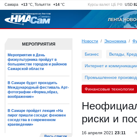
Самара
+13
°C, Тольятти
+14
°C
Курсы валют ЦБ РФ:
USD
8
ЛЕНТА НОВО
Новости
Экономика
Ф
МЕРОПРИЯТИЯ
Бизнес
Вклады, Кред
Мероприятия в День
физкультурника пройдут в
большинстве городов и районов
Интернет и коммуникаци
Самарской области
Промышленное производ
В Самаре будет проходить
Международный фестиваль Арт-
Финансовые технологии
фотографии «Форма,образ,
воображение»
Неофициал
В Самаре пройдет лекция «На
риски и по
пирог пришли соседи: феномен
соседства в современном
краеведении»
16 апреля 2021
23:11
Весь список