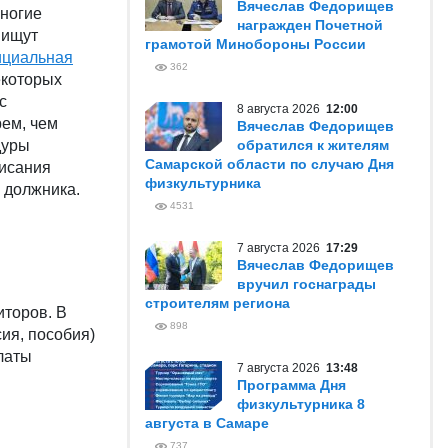
Вячеслав Федорищев
многие
награжден Почетной
 ищут
грамотой Минобороны России
циальная
362
екоторых
с
8 августа 2026
12:00
рем, чем
Вячеслав Федорищев
дуры
обратился к жителям
Самарской области по случаю Дня
писания
физкультурника
ь должника.
4531
7 августа 2026
17:29
Вячеслав Федорищев
вручил госнаграды
строителям региона
иторов. В
898
ия, пособия)
латы
7 августа 2026
13:48
Программа Дня
физкультурника 8
августа в Самаре
737