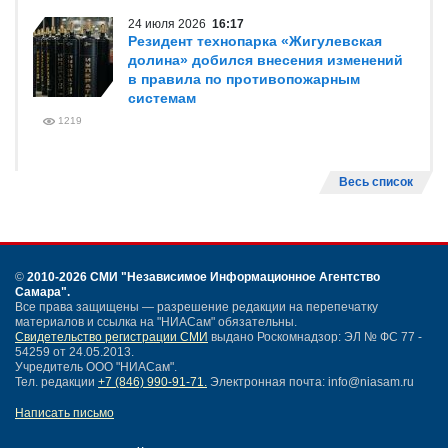
24 июля 2026
16:17
Резидент технопарка «Жигулевская
долина» добился внесения изменений
в правила по противопожарным
системам
1219
Весь список
©
2010-2026 СМИ
"Независимое Информационное Агентство
Самара"
.
Все права защищены — разрешение редакции на перепечатку
материалов и ссылка на "НИАСам" обязательны.
Свидетельство регистрации СМИ
выдано Роскомнадзор: ЭЛ № ФС 77 -
54259 от 24.05.2013.
Учредитель ООО "НИАСам".
Тел. редакции
+7 (846) 990-91-71.
Электронная почта: info@niasam.ru
Написать письмо
Карта сайта