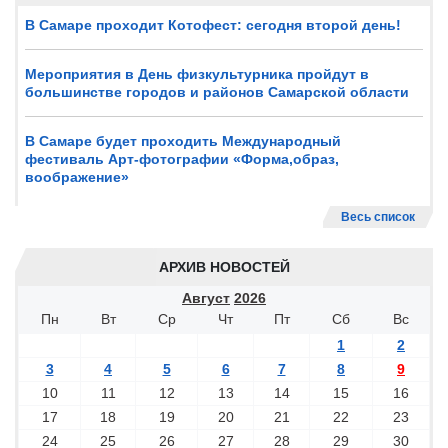
В Самаре проходит Котофест: сегодня второй день!
Мероприятия в День физкультурника пройдут в
большинстве городов и районов Самарской области
В Самаре будет проходить Международный
фестиваль Арт-фотографии «Форма,образ,
воображение»
Весь список
АРХИВ НОВОСТЕЙ
Август
2026
Пн
Вт
Ср
Чт
Пт
Сб
Вс
1
2
3
4
5
6
7
8
9
10
11
12
13
14
15
16
17
18
19
20
21
22
23
24
25
26
27
28
29
30