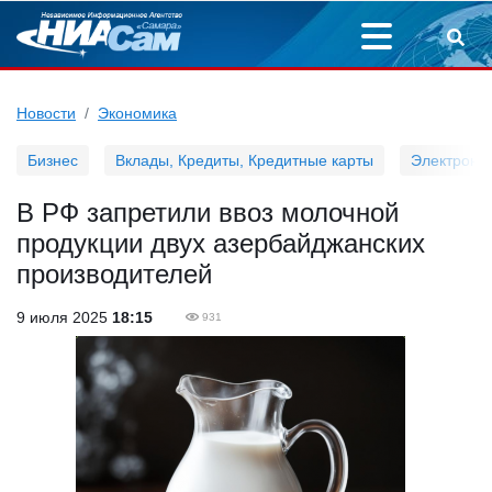
Новости
Экономика
Бизнес
Вклады, Кредиты, Кредитные карты
Электронн
В РФ запретили ввоз молочной
продукции двух азербайджанских
производителей
9 июля 2025
18:15
931