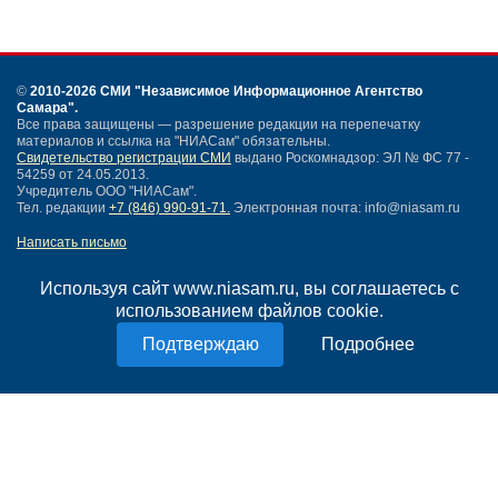
©
2010-2026 СМИ
"Независимое Информационное Агентство
Самара"
.
Все права защищены — разрешение редакции на перепечатку
материалов и ссылка на "НИАСам" обязательны.
Свидетельство регистрации СМИ
выдано Роскомнадзор: ЭЛ № ФС 77 -
54259 от 24.05.2013.
Учредитель ООО "НИАСам".
Тел. редакции
+7 (846) 990-91-71.
Электронная почта: info@niasam.ru
Написать письмо
Карта сайта
Нашли ошибку?
Используя сайт www.niasam.ru, вы соглашаетесь с
Политика конфиденциальности
использованием файлов cookie.
Согласие на обработку персональных данных
Подробнее
18+
НИА Самара - новости Самары сегодня, последние новости Самары