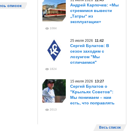
31 июля 2026
11:45
Андрей Карпочев: «Мы
есь список
стремимся вывести
„Татры“ из
эксплуатации»
1084
25 июля 2026
11:42
Сергей Булатов: В
сезон заходим с
лозунгом "Мы
отличаемся"
1824
15 июля 2026
13:27
Сергей Булатов о
"Крыльях Советов":
Мы понимаем – нам
есть, что поправлять
2013
Весь список