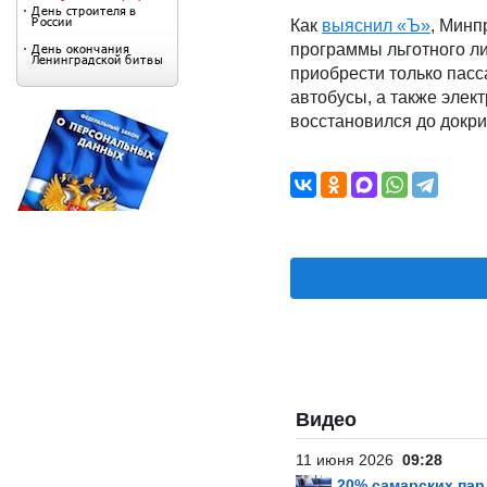
Как
выяснил «Ъ»
, Минп
программы льготного ли
приобрести только пас
автобусы, а также элект
восстановился до докри
Видео
11 июня 2026
09:28
20% самарских па