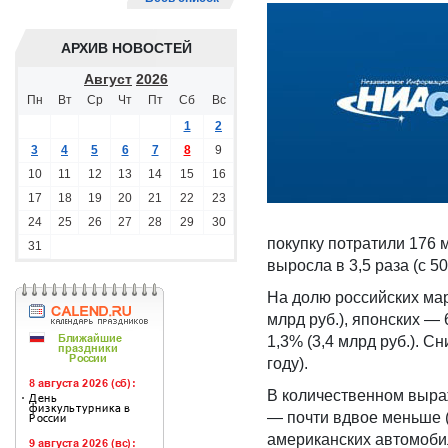
АРХИВ НОВОСТЕЙ
Август
2026
Пн
Вт
Ср
Чт
Пт
Сб
Вс
1
2
3
4
5
6
7
8
9
10
11
12
13
14
15
16
17
18
19
20
21
22
23
24
25
26
27
28
29
30
покупку потратили 176 м
31
выросла в 3,5 раза (с 50
На долю российских мар
млрд руб.), японских — 
1,3% (3,4 млрд руб.). С
году).
В количественном выраж
— почти вдвое меньше (2
американских автомобил