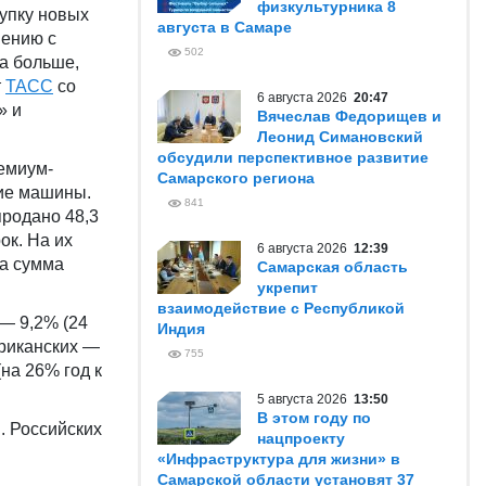
физкультурника 8
купку новых
августа в Самаре
нению с
502
за больше,
т
ТАСС
со
6 августа 2026
20:47
» и
Вячеслав Федорищев и
Леонид Симановский
обсудили перспективное развитие
емиум-
Самарского региона
кие машины.
841
продано 48,3
ок. На их
6 августа 2026
12:39
та сумма
Самарская область
укрепит
взаимодействие с Республикой
 — 9,2% (24
Индия
ериканских —
755
(на 26% год к
5 августа 2026
13:50
В этом году по
. Российских
нацпроекту
«Инфраструктура для жизни» в
Самарской области установят 37