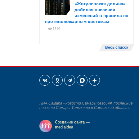
«Жигулевская долина»
добился внесения
изменений в правила по
противопожарным системам
1210
Весь список
НИА Самара - новости Самары сегодня, последние
новости Самары Тольятти и Самарской области
Создание сайта —
mediaidea