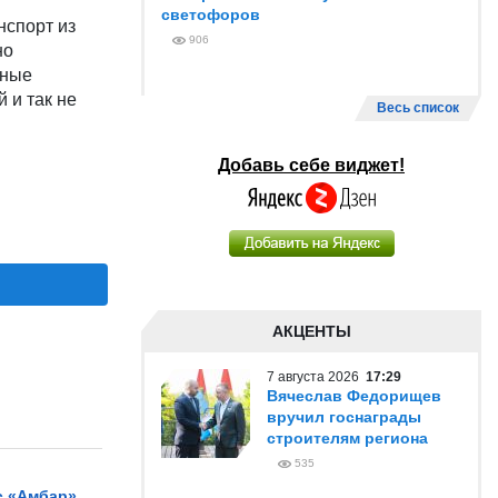
светофоров
нспорт из
906
но
чные
 и так не
Весь список
Добавь себе виджет!
АКЦЕНТЫ
7 августа 2026
17:29
Вячеслав Федорищев
вручил госнаграды
строителям региона
535
с «Амбар»