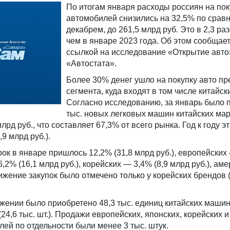
По итогам января расходы россиян на по
автомобилей снизились на 32,5% по срав
декабрем, до 261,5 млрд руб. Это в 2,3 ра
чем в январе 2023 года. Об этом сообщае
ссылкой на исследование «Открытие авто
«Автостата».
Более 30% денег ушло на покупку авто пр
сегмента, куда входят в том числе китайс
Согласно исследованию, за январь было 
тыс. новых легковых машин китайских мар
лрд руб., что составляет 67,3% от всего рынка. Год к году э
,9 млрд руб.).
ок в январе пришлось 12,2% (31,8 млрд руб.), европейских
6,2% (16,1 млрд руб.), корейских — 3,4% (8,9 млрд руб.), ам
нижение закупок было отмечено только у корейских брендов 
ении было приобретено 48,3 тыс. единиц китайских машин
4,6 тыс. шт.). Продажи европейских, японских, корейских и
ей по отдельности были менее 3 тыс. штук.