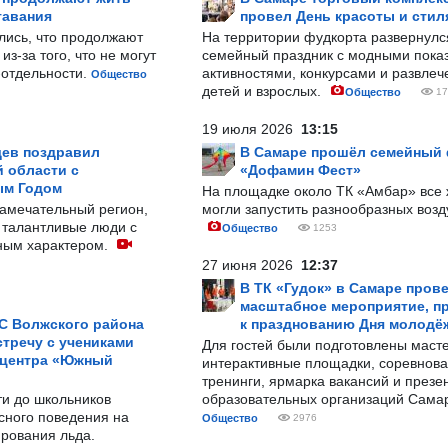
тавания
провел День красоты и стил
лись, что продолжают
На территории фудкорта развернул
з-за того, что не могут
семейный праздник с модными показ
-отдельности.
активностями, конкурсами и развле
Общество
детей и взрослых.
Общество
17
19 июля 2026
13:15
ев поздравил
В Самаре прошёл семейный
 области с
«Дофамин Фест»
ым Годом
На площадке около ТК «Амбар» вс
замечательный регион,
могли запустить разнообразных воз
 талантливые люди с
Общество
1253
ным характером.
27 июня 2026
12:37
В ТК «Гудок» в Самаре пров
масштабное мероприятие, п
С Волжского района
к празднованию Дня молодё
тречу с учениками
Для гостей были подготовлены масте
 центра «Южный
интерактивные площадки, соревнова
тренинги, ярмарка вакансий и презе
ти до школьников
образовательных организаций Сама
сного поведения на
Общество
2976
рования льда.