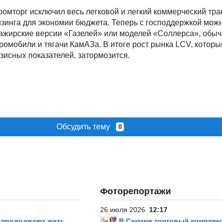
ромторг исключил весь легковой и легкий коммерческий тра
зинга для экономии бюджета. Теперь с господдержкой мож
сажирские версии «Газелей» или моделей «Соллерса», обы
ромобили и тягачи КамАЗа. В итоге рост рынка LCV, который
зисных показателей, затормозится.
Обсудить тему
0
Фоторепортажи
26 июля 2026
12:17
р продолжают жить
В Самаре торговый комплек