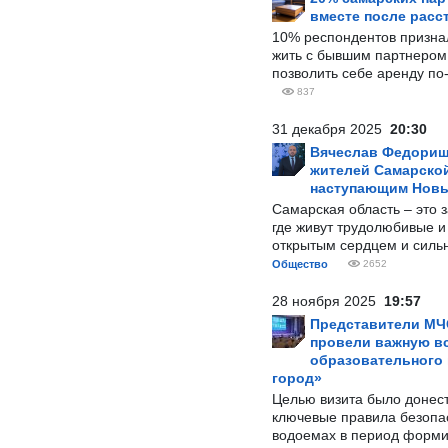
вместе после расс
10% респондентов призна
жить с бывшим партнером и
позволить себе аренду по
837
31 декабря 2025
20:30
Вячеслав Федорищ
жителей Самарской
наступающим Нов
Самарская область – это 
где живут трудолюбивые и
открытым сердцем и силь
Общество
2652
28 ноября 2025
19:57
Представители МЧ
провели важную вс
образовательного
город»
Целью визита было донес
ключевые правила безопа
водоемах в период форми