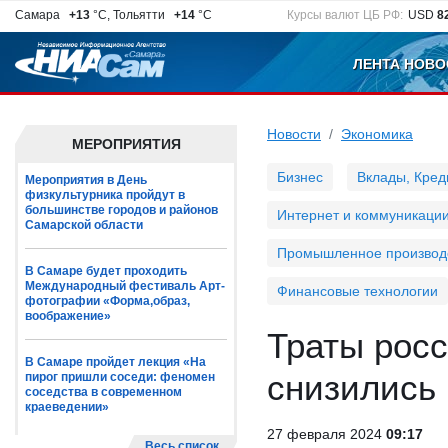
Самара
+13
°C, Тольятти
+14
°C
Курсы валют ЦБ РФ:
USD
8
ЛЕНТА НОВО
Новости
Экономика
МЕРОПРИЯТИЯ
Бизнес
Вклады, Кред
Мероприятия в День
физкультурника пройдут в
большинстве городов и районов
Интернет и коммуникаци
Самарской области
Промышленное производ
В Самаре будет проходить
Международный фестиваль Арт-
Финансовые технологии
фотографии «Форма,образ,
воображение»
Траты росс
В Самаре пройдет лекция «На
снизились 
пирог пришли соседи: феномен
соседства в современном
краеведении»
27 февраля 2024
09:17
Весь список