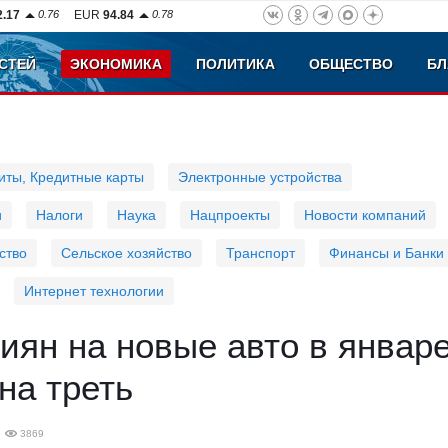
2.17
0.76
EUR
94.84
0.78
СТЕЙ
ЭКОНОМИКА
ПОЛИТИКА
ОБЩЕСТВО
БЛ
иты, Кредитные карты
Электронные устройства
и
Налоги
Наука
Нацпроекты
Новости компаний
ство
Сельское хозяйство
Транспорт
Финансы и Банки
Интернет технологии
иян на новые авто в январ
на треть
3869