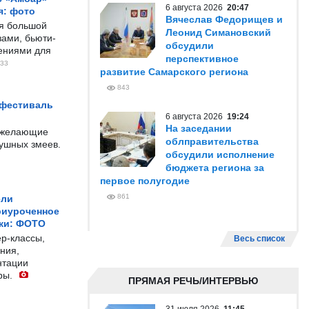
6 августа 2026
20:47
я: фото
Вячеслав Федорищев и
ся большой
Леонид Симановский
ами, бьюти-
обсудили
чениями для
перспективное
33
развитие Самарского региона
843
 фестиваль
6 августа 2026
19:24
На заседании
е желающие
облправительства
душных змеев.
обсудили исполнение
бюджета региона за
первое полугодие
861
ели
риуроченное
жи: ФОТО
р-классы,
Весь список
ния,
нтации
ры.
ПРЯМАЯ РЕЧЬ/ИНТЕРВЬЮ