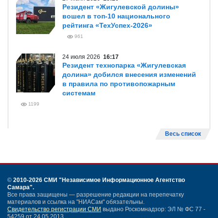
Резидент «Жигулевской долины»
вошел в топ-10 национального
рейтинга «ТехУспех-2026»
961
24 июля 2026
16:17
Резидент технопарка «Жигулевская
долина» добился внесения изменений
в правила по противопожарным
системам
1199
Весь список
©
2010-2026 СМИ
"Независимое Информационное Агентство
Самара"
.
Все права защищены — разрешение редакции на перепечатку
материалов и ссылка на "НИАСам" обязательны.
Свидетельство регистрации СМИ
выдано Роскомнадзор: ЭЛ № ФС 77 -
54259 от 24.05.2013.