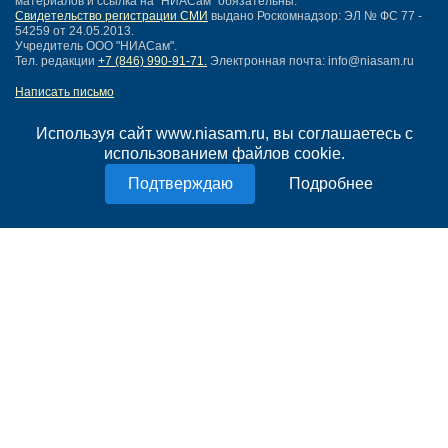
материалов и ссылка на "НИАСам" обязательны.
Свидетельство регистрации СМИ
выдано Роскомнадзор: ЭЛ № ФС 77 -
54259 от 24.05.2013.
Учредитель ООО "НИАСам".
Тел. редакции
+7 (846) 990-91-71.
Электронная почта: info@niasam.ru
Написать письмо
Карта сайта
Нашли ошибку?
Используя сайт www.niasam.ru, вы соглашаетесь с
Политика конфиденциальности
использованием файлов cookie.
Согласие на обработку персональных данных
Подробнее
18+
НИА Самара - новости Самары сегодня, последние новости Самары
Тольятти и Самарской области
Создание сайта —
mediaidea