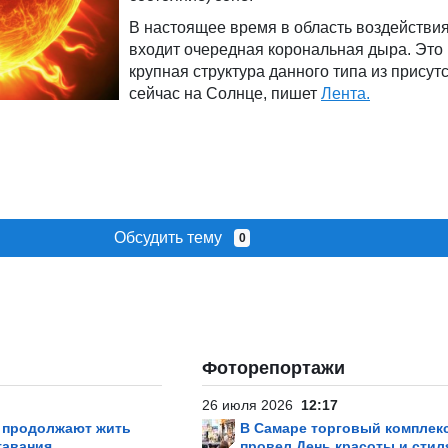
В настоящее время в область воздействи
входит очередная корональная дыра. Это
крупная структура данного типа из прису
сейчас на Солнце, пишет
Лента.
Обсудить тему
0
Фоторепортажи
26 июля 2026
12:17
р продолжают жить
В Самаре торговый комплек
тавания
провел День красоты и стил