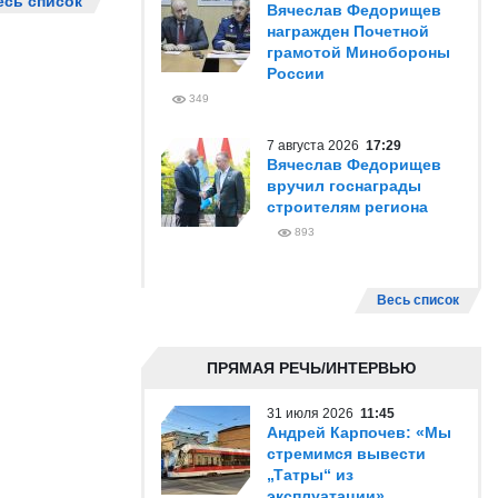
есь список
Вячеслав Федорищев
награжден Почетной
грамотой Минобороны
России
349
7 августа 2026
17:29
Вячеслав Федорищев
вручил госнаграды
строителям региона
893
Весь список
ПРЯМАЯ РЕЧЬ/ИНТЕРВЬЮ
31 июля 2026
11:45
Андрей Карпочев: «Мы
стремимся вывести
„Татры“ из
эксплуатации»