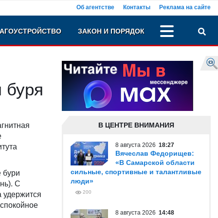
Об агентстве
Контакты
Реклама на сайте
АГОУСТРОЙСТВО
ЗАКОН И ПОРЯДОК
 буря
агнитная
В ЦЕНТРЕ ВНИМАНИЯ
е
8 августа 2026
18:27
итута
Вячеслав Федорищев:
«В Самарской области
сильные, спортивные и талантливые
 бури
люди»
нь). С
200
а удержится
(спокойное
8 августа 2026
14:48