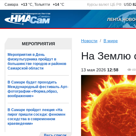
Самара
+13
°C, Тольятти
+14
°C
Курсы валют ЦБ РФ:
USD
8
ЛЕНТА НОВО
Новости
В мире
МЕРОПРИЯТИЯ
На Землю 
Мероприятия в День
физкультурника пройдут в
большинстве городов и районов
Самарской области
13 мая 2026
12:58
49
В Самаре будет проходить
Международный фестиваль Арт-
фотографии «Форма,образ,
воображение»
В Самаре пройдет лекция «На
пирог пришли соседи: феномен
соседства в современном
краеведении»
Весь список