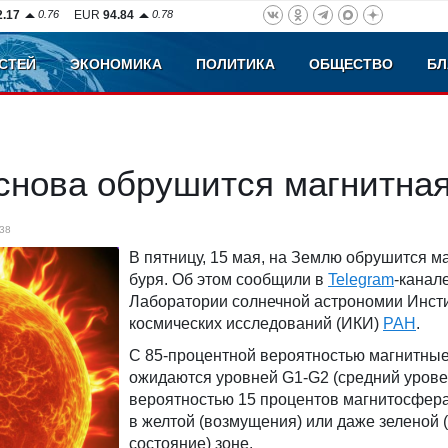
2.17
0.76
EUR
94.84
0.78
СТЕЙ
ЭКОНОМИКА
ПОЛИТИКА
ОБЩЕСТВО
БЛ
снова обрушится магнитная
38
В пятницу, 15 мая, на Землю обрушится м
буря. Об этом сообщили в
Telegram
-канал
Лаборатории солнечной астрономии Инст
космических исследований (ИКИ)
РАН
.
С 85-процентной вероятностью магнитные
ожидаются уровней G1-G2 (средний урове
вероятностью 15 процентов магнитосфер
в желтой (возмущения) или даже зеленой 
состояние) зоне.