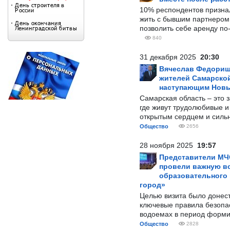
10% респондентов призна
жить с бывшим партнером и
позволить себе аренду по
840
31 декабря 2025
20:30
Вячеслав Федорищ
жителей Самарской
наступающим Нов
Самарская область – это 
где живут трудолюбивые и
открытым сердцем и силь
Общество
2656
28 ноября 2025
19:57
Представители МЧ
провели важную вс
образовательного
город»
Целью визита было донес
ключевые правила безопа
водоемах в период форми
Общество
2828