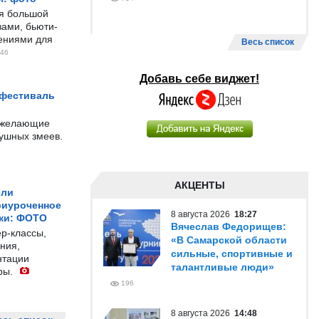
ся большой
ами, бьюти-
чениями для
Весь список
46
Добавь себе виджет!
 фестиваль
е желающие
душных змеев.
АКЦЕНТЫ
ели
риуроченное
8 августа 2026
18:27
жи: ФОТО
Вячеслав Федорищев:
р-классы,
«В Самарской области
ния,
сильные, спортивные и
нтации
талантливые люди»
ры.
196
8 августа 2026
14:48