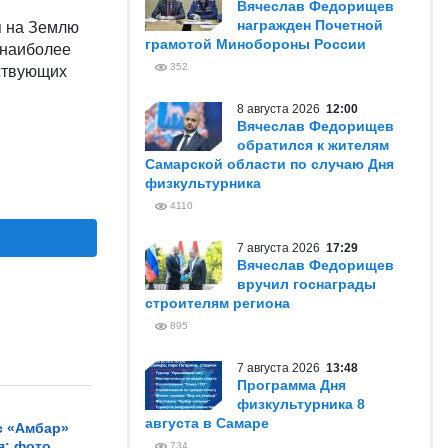
Вячеслав Федорищев
награжден Почетной
я на Землю
грамотой Минобороны России
 наиболее
352
тствующих
8 августа 2026
12:00
Вячеслав Федорищев
обратился к жителям
Самарской области по случаю Дня
физкультурника
4110
7 августа 2026
17:29
Вячеслав Федорищев
вручил госнаграды
строителям региона
895
7 августа 2026
13:48
Программа Дня
физкультурника 8
августа в Самаре
с «Амбар»
я: фото
734