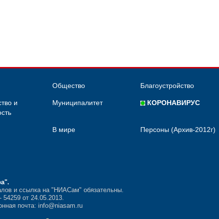
Общество
Благоустройство
тво и
Муниципалитет
КОРОНАВИРУС
сть
В мире
Персоны (Архив-2012г)
ра"
.
лов и ссылка на "НИАСам" обязательны.
54259 от 24.05.2013.
нная почта: info@niasam.ru