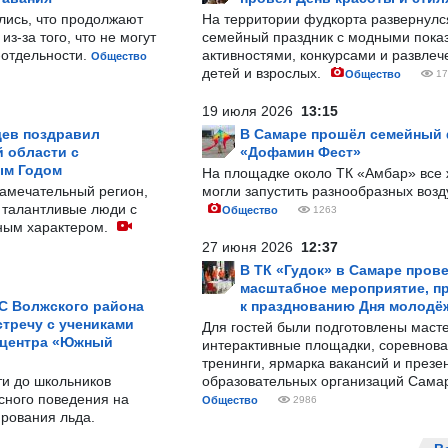
лись, что продолжают
На территории фудкорта развернул
з-за того, что не могут
семейный праздник с модными показ
-отдельности.
активностями, конкурсами и развле
Общество
детей и взрослых.
Общество
17
19 июля 2026
13:15
ев поздравил
В Самаре прошёл семейный
 области с
«Дофамин Фест»
ым Годом
На площадке около ТК «Амбар» вс
замечательный регион,
могли запустить разнообразных воз
 талантливые люди с
Общество
1263
ным характером.
27 июня 2026
12:37
В ТК «Гудок» в Самаре пров
масштабное мероприятие, п
С Волжского района
к празднованию Дня молодё
тречу с учениками
Для гостей были подготовлены масте
 центра «Южный
интерактивные площадки, соревнова
тренинги, ярмарка вакансий и презе
ти до школьников
образовательных организаций Сама
сного поведения на
Общество
2986
рования льда.