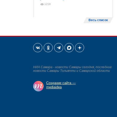
1218
Весь список
НИА Самара - новости Самары сегодня, последние
новости Самары Тольятти и Самарской области
Создание сайта —
mediaidea