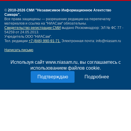
©
2010-2026 СМИ
"Независимое Информационное Агентство
Самара"
.
Все права защищены — разрешение редакции на перепечатку
материалов и ссылка на "НИАСам" обязательны.
Свидетельство регистрации СМИ
выдано Роскомнадзор: ЭЛ № ФС 77 -
54259 от 24.05.2013.
Учредитель ООО "НИАСам".
Тел. редакции
+7 (846) 990-91-71.
Электронная почта: info@niasam.ru
Написать письмо
Карта сайта
Нашли ошибку?
Используя сайт www.niasam.ru, вы соглашаетесь с
Политика конфиденциальности
использованием файлов cookie.
Согласие на обработку персональных данных
Подробнее
18+
НИА Самара - новости Самары сегодня, последние новости Самары
Тольятти и Самарской области
Создание сайта —