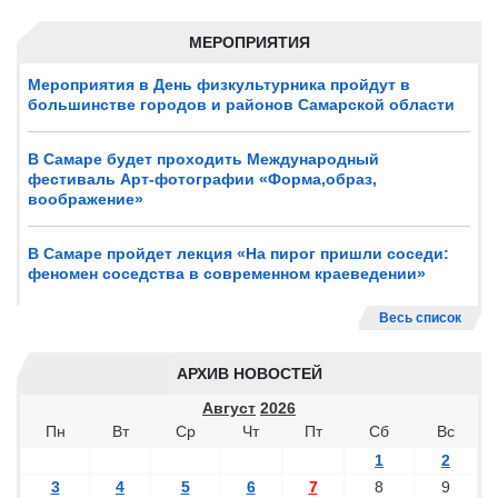
МЕРОПРИЯТИЯ
Мероприятия в День физкультурника пройдут в
большинстве городов и районов Самарской области
В Самаре будет проходить Международный
фестиваль Арт-фотографии «Форма,образ,
воображение»
В Самаре пройдет лекция «На пирог пришли соседи:
феномен соседства в современном краеведении»
Весь список
АРХИВ НОВОСТЕЙ
Август
2026
Пн
Вт
Ср
Чт
Пт
Сб
Вс
1
2
3
4
5
6
7
8
9