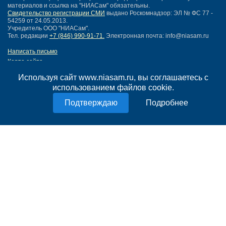
материалов и ссылка на "НИАСам" обязательны.
Свидетельство регистрации СМИ
выдано Роскомнадзор: ЭЛ № ФС 77 -
54259 от 24.05.2013.
Учредитель ООО "НИАСам".
Тел. редакции
+7 (846) 990-91-71.
Электронная почта: info@niasam.ru
Написать письмо
Карта сайта
Нашли ошибку?
Используя сайт www.niasam.ru, вы соглашаетесь с
Политика конфиденциальности
использованием файлов cookie.
Согласие на обработку персональных данных
18+
Подробнее
НИА Самара - новости Самары сегодня, последние новости Самары
Тольятти и Самарской области
Создание сайта —
mediaidea