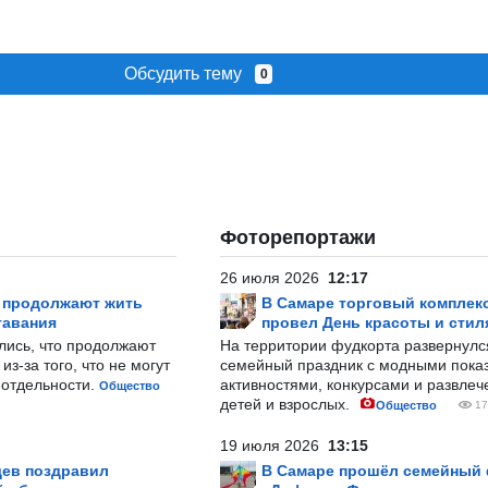
Обсудить тему
0
Фоторепортажи
26 июля 2026
12:17
р продолжают жить
В Самаре торговый комплек
тавания
провел День красоты и стил
лись, что продолжают
На территории фудкорта развернул
з-за того, что не могут
семейный праздник с модными показ
-отдельности.
активностями, конкурсами и развле
Общество
детей и взрослых.
Общество
17
19 июля 2026
13:15
ев поздравил
В Самаре прошёл семейный