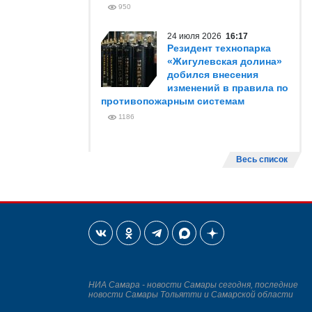
950
24 июля 2026
16:17
Резидент технопарка
«Жигулевская долина»
добился внесения
изменений в правила по
противопожарным системам
1186
Весь список
НИА Самара - новости Самары сегодня, последние
новости Самары Тольятти и Самарской области