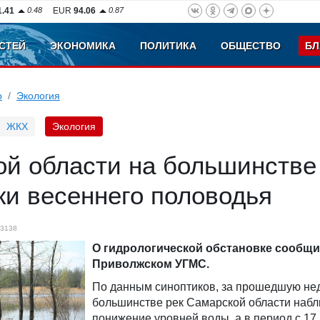
1.41
0.48
EUR
94.06
0.87
СТЕЙ
ЭКОНОМИКА
ПОЛИТИКА
ОБЩЕСТВО
БЛ
о
Экология
ЖКХ
Экология
й области на большинстве
ки весеннего половодья
3138
О гидрологической обстановке сообщи
Приволжском УГМС.
По данным синоптиков, за прошедшую не
большинстве рек Самарской области наб
понижение уровней воды, а в период с 17