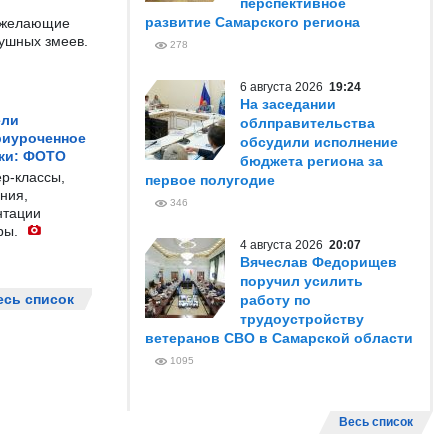
перспективное
развитие Самарского региона
е желающие
душных змеев.
278
6 августа 2026
19:24
На заседании
ели
облправительства
риуроченное
обсудили исполнение
жи: ФОТО
бюджета региона за
р-классы,
первое полугодие
ния,
346
нтации
ры.
4 августа 2026
20:07
Вячеслав Федорищев
поручил усилить
есь список
работу по
трудоустройству
ветеранов СВО в Самарской области
1095
Весь список