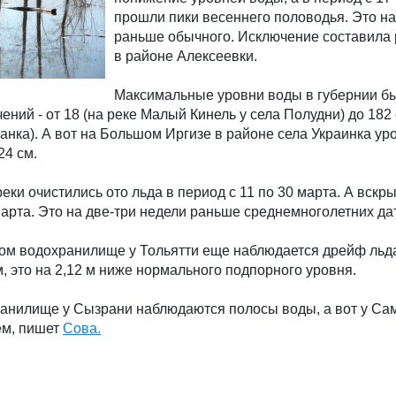
прошли пики весеннего половодья. Это на
раньше обычного. Исключение составила
в районе Алексеевки.
Максимальные уровни воды в губернии б
ний - от 18 (на реке Малый Кинель у села Полудни) до 182 
нка). А вот на Большом Иргизе в районе села Украинка ур
24 см.
еки очистились ото льда в период с 11 по 30 марта. А вскр
марта. Это на две-три недели раньше среднемноголетних дат
ом водохранилище у Тольятти еще наблюдается дрейф льда
м, это на 2,12 м ниже нормального подпорного уровня.
анилище у Сызрани наблюдаются полосы воды, а вот у Са
ем, пишет
Сова.