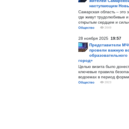
жителей Самарской
наступающим Нов
Самарская область – это 
где живут трудолюбивые и
открытым сердцем и силь
Общество
2649
28 ноября 2025
19:57
Представители МЧ
провели важную вс
образовательного
город»
Целью визита было донес
ключевые правила безопа
водоемах в период форми
Общество
2823