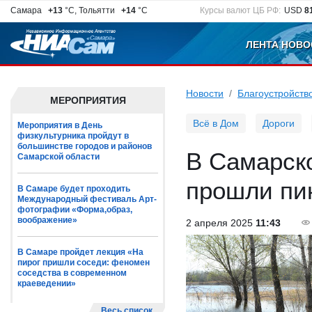
Самара
+13
°C, Тольятти
+14
°C
Курсы валют ЦБ РФ:
USD
8
ЛЕНТА НОВО
Новости
Благоустройств
МЕРОПРИЯТИЯ
Всё в Дом
Дороги
Мероприятия в День
физкультурника пройдут в
большинстве городов и районов
В Самарско
Самарской области
прошли пи
В Самаре будет проходить
Международный фестиваль Арт-
фотографии «Форма,образ,
воображение»
2 апреля 2025
11:43
В Самаре пройдет лекция «На
пирог пришли соседи: феномен
соседства в современном
краеведении»
Весь список