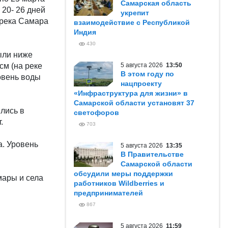
Самарская область
 20- 26 дней
укрепит
 река Самара
взаимодействие с Республикой
Индия
430
ыли ниже
см (на реке
5 августа 2026
13:50
В этом году по
овень воды
нацпроекту
«Инфраструктура для жизни» в
Самарской области установят 37
ылись в
светофоров
.
703
. Уровень
5 августа 2026
13:35
В Правительстве
Самарской области
обсудили меры поддержки
мары и села
работников Wildberries и
предпринимателей
867
5 августа 2026
11:59