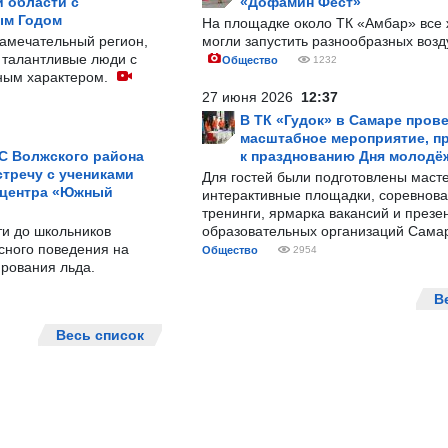
 области с
«Дофамин Фест»
ым Годом
На площадке около ТК «Амбар» вс
замечательный регион,
могли запустить разнообразных воз
 талантливые люди с
Общество
1232
ным характером.
27 июня 2026
12:37
В ТК «Гудок» в Самаре пров
масштабное мероприятие, п
С Волжского района
к празднованию Дня молодё
тречу с учениками
Для гостей были подготовлены масте
 центра «Южный
интерактивные площадки, соревнова
тренинги, ярмарка вакансий и презе
ти до школьников
образовательных организаций Сама
сного поведения на
Общество
2954
рования льда.
В
Весь список