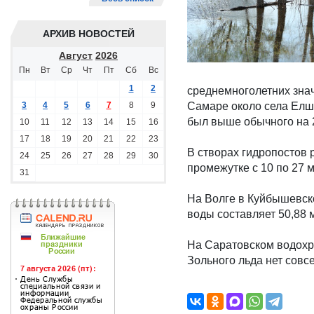
АРХИВ НОВОСТЕЙ
Август
2026
Пн
Вт
Ср
Чт
Пт
Сб
Вс
1
2
среднемноголетних значе
3
4
5
6
7
8
9
Самаре около села Елша
был выше обычного на 
10
11
12
13
14
15
16
17
18
19
20
21
22
23
В створах гидропостов р
24
25
26
27
28
29
30
промежутке с 10 по 27 
31
На Волге в Куйбышевск
воды составляет 50,88 
На Саратовском водохр
Зольного льда нет совс