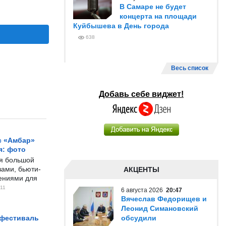
В Самаре не будет
концерта на площади
Куйбышева в День города
638
Весь список
Добавь себе виджет!
с «Амбар»
я: фото
ся большой
ами, бьюти-
АКЦЕНТЫ
чениями для
11
6 августа 2026
20:47
Вячеслав Федорищев и
Леонид Симановский
 фестиваль
обсудили