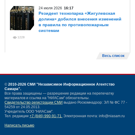
24 июля 2026
16:17
Резидент технопарка «Жигулевская
долина» добился внесения изменений
в правила по противопожарным
системам
1228
Весь список
©
2010-2026 СМИ
"Независимое Информационное Агентство
Самара"
.
Все права защищены — разрешение редакции на перепечатку
материалов и ссылка на "НИАСам" обязательны.
Свидетельство регистрации СМИ
выдано Роскомнадзор: ЭЛ № ФС 77 -
54259 от 24.05.2013.
Учредитель ООО "НИАСам".
Тел. редакции
+7 (846) 990-91-71.
Электронная почта: info@niasam.ru
Написать письмо
Карта сайта